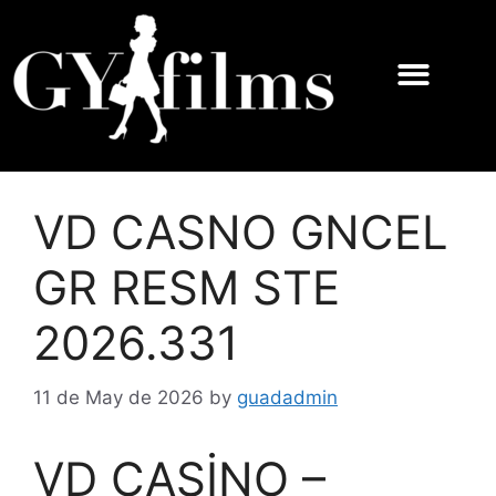
VD CASNO GNCEL
GR RESM STE
2026.331
11 de May de 2026
by
guadadmin
VD CASİNO –