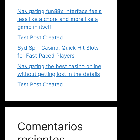
Navigating fun88’s interface feels
less like a chore and more like a
game in itself
Test Post Created
Syd Spin Casino: Quick‑Hit Slots
for Fast‑Paced Players
Navigating the best casino online
without getting lost in the details
Test Post Created
Comentarios
recientes