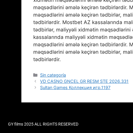
xidmətin məqsədlərini əmələ keçirən tədbir
məqsədlərini əmələ keçirən tədbirlərdir. 
məqsədlərini əmələ keçirən tədbirlər, mal
tədbirlərdir. Mostbet AZ kassalarında mal
tədbirlər, maliyyəli xidmətin məqsədlərini
kassalarında maliyyəli xidmətin məqsədləri
məqsədlərini əmələ keçirən tədbirlərdir. 
məqsədlərini əmələ keçirən tədbirlər, mal
tədbirlərdir.
Sin categoría
VD CASNO GNCEL GR RESM STE 2026.331
Sultan Games Коллекция игр.1197
GY films 2025 ALL RIGHTS RESERVED