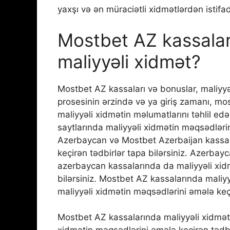
yaxşı və ən müraciətli xidmətlərdən istifad
Mostbet AZ kassalar
maliyyəli xidmət?
Mostbet AZ kassaları və bonuslar, maliyyə
prosesinin ərzində və ya giriş zamanı, mo
maliyyəli xidmətin məlumatlarını təhlil ed
saytlarında maliyyəli xidmətin məqsədlərin
Azerbaycan və Mostbet Azerbaijan kassal
keçirən tədbirlər tapa bilərsiniz. Azerba
azerbaycan kassalarında da maliyyəli xid
bilərsiniz. Mostbet AZ kassalarında maliyy
maliyyəli xidmətin məqsədlərini əmələ keçi
Mostbet AZ kassalarında maliyyəli xidməti