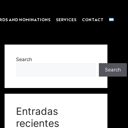
RDS AND NOMINATIONS
SERVICES
CONTACT
Search
Search
Entradas
recientes