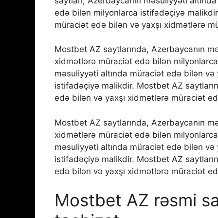
saytları, Azerbaycanın məsuliyyəti altınd
edə bilən milyonlarca istifadəçiyə malikdi
müraciət edə bilən və yaxşı xidmətlərə mür
Mostbet AZ saytlarında, Azerbaycanın məs
xidmətlərə müraciət edə bilən milyonlarca 
məsuliyyəti altında müraciət edə bilən və
istifadəçiyə malikdir. Mostbet AZ saytlar
edə bilən və yaxşı xidmətlərə müraciət edə
Mostbet AZ saytlarında, Azerbaycanın məs
xidmətlərə müraciət edə bilən milyonlarca 
məsuliyyəti altında müraciət edə bilən və
istifadəçiyə malikdir. Mostbet AZ saytlar
edə bilən və yaxşı xidmətlərə müraciət edə
Mostbet AZ rəsmi sayt