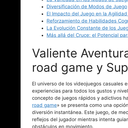
Diversificación de Modos de Juego
El Impacto del Juego en la Agilidad
Reforzamiento de Habilidades Cogn
La Evolución Constante de los Jue
Más allá del Cruce: el Potencial pa
Valiente Aventura
road game y Supe
El universo de los videojuegos casuales 
experiencias para todos los gustos y nive
concepto de juegos rápidos y adictivos h
road game
» se presenta como una opción
diversión instantánea. Este juego, de mec
reflejos del jugador mientras intenta guia
obstáculos en movimiento.