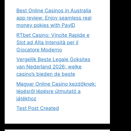
Best Online Casinos in Australia
app review: Enjoy seamless real
money pokies with PayID
RTbet Casino: Vincite Rapide e
Slot ad Alta Intensità per il
Giocatore Moderno
Vergelijk Beste Legale Goksites
van Nederland 2026: welke
casino’s bieden de beste
Magyar Online Casino kezdőknek:
lépésről lépésre útmutató a
játékhoz
Test Post Created