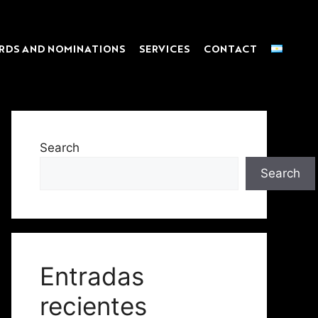
RDS AND NOMINATIONS
SERVICES
CONTACT
Search
Search
Entradas
recientes