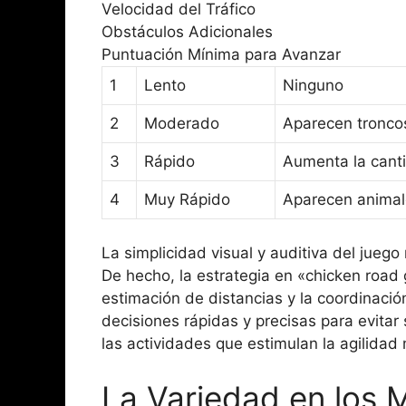
Velocidad del Tráfico
Obstáculos Adicionales
Puntuación Mínima para Avanzar
1
Lento
Ninguno
2
Moderado
Aparecen tronco
3
Rápido
Aumenta la cant
4
Muy Rápido
Aparecen animale
La simplicidad visual y auditiva del jueg
De hecho, la estrategia en «chicken road 
estimación de distancias y la coordinac
decisiones rápidas y precisas para evitar
las actividades que estimulan la agilidad 
La Variedad en los