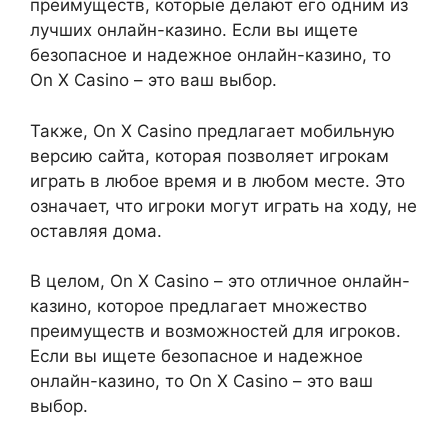
преимуществ, которые делают его одним из
лучших онлайн-казино. Если вы ищете
безопасное и надежное онлайн-казино, то
On X Casino – это ваш выбор.
Также, On X Casino предлагает мобильную
версию сайта, которая позволяет игрокам
играть в любое время и в любом месте. Это
означает, что игроки могут играть на ходу, не
оставляя дома.
В целом, On X Casino – это отличное онлайн-
казино, которое предлагает множество
преимуществ и возможностей для игроков.
Если вы ищете безопасное и надежное
онлайн-казино, то On X Casino – это ваш
выбор.