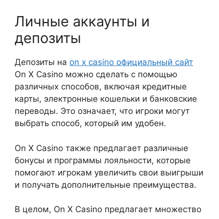
Личные аккаунты и
депозиты
Депозиты на
on x casino официальный сайт
On X Casino можно сделать с помощью
различных способов, включая кредитные
карты, электронные кошельки и банковские
переводы. Это означает, что игроки могут
выбрать способ, который им удобен.
On X Casino также предлагает различные
бонусы и программы лояльности, которые
помогают игрокам увеличить свои выигрыши
и получать дополнительные преимущества.
В целом, On X Casino предлагает множество