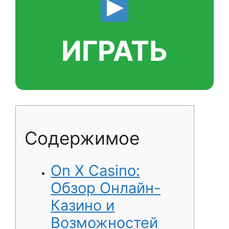
ИГРАТЬ
Содержимое
On X Casino:
Обзор Онлайн-
Казино и
Возможностей