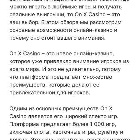
можно играть в любимые игры и получать
реальные выигрыши, то On X Casino – это
ваш выбор. В этом обзоре мы рассмотрим
основные возможности онлайн-казино и
почему оно стоит вашего внимания.
On X Casino – это новое онлайн-казино,
которое уже привлекло внимание игроков из
всего мира. И это не удивительно, потому
что платформа предлагает множество
преимуществ, которые делают ее
привлекательной для игроков.
Одним из основных преимуществ On X
Casino является его широкий спектр игр.
Платформа предлагает более 1 000 игр,
включая слоты, карточные игры, рулетку и
другие. Это означает, что вы всегда сможете