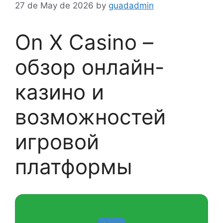
27 de May de 2026
by
guadadmin
On X Casino –
обзор онлайн-
казино и
возможностей
игровой
платформы