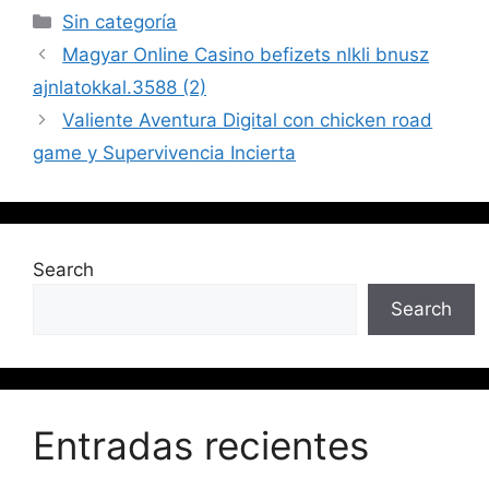
Sin categoría
Magyar Online Casino befizets nlkli bnusz
ajnlatokkal.3588 (2)
Valiente Aventura Digital con chicken road
game y Supervivencia Incierta
Search
Search
Entradas recientes