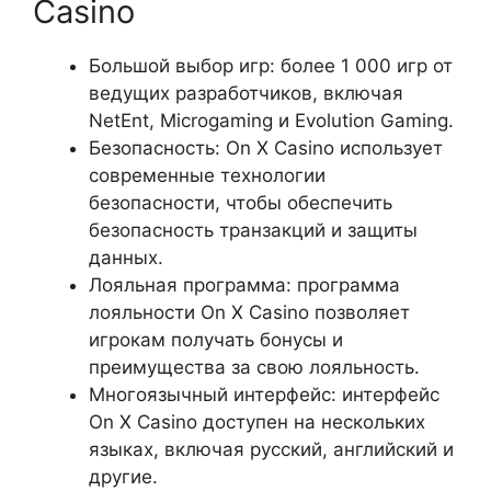
Casino
Большой выбор игр: более 1 000 игр от
ведущих разработчиков, включая
NetEnt, Microgaming и Evolution Gaming.
Безопасность: On X Casino использует
современные технологии
безопасности, чтобы обеспечить
безопасность транзакций и защиты
данных.
Лояльная программа: программа
лояльности On X Casino позволяет
игрокам получать бонусы и
преимущества за свою лояльность.
Многоязычный интерфейс: интерфейс
On X Casino доступен на нескольких
языках, включая русский, английский и
другие.