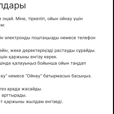
лдары
оңай. Міне, тіркеліп, ойын ойнау үшін
ам:
ін электронды поштаңызды немесе телефон
ейін, жеке деректеріңізді растауды сұрайды.
шін қаржыны енгізу керек.
ішінде қалауыңыз бойынша ойын таңдап
тау” немесе “Ойнау” батырмасын басыңыз.
 тез арада жасайды.
і арттырады.
т қаржыны жылдам енгізеді.