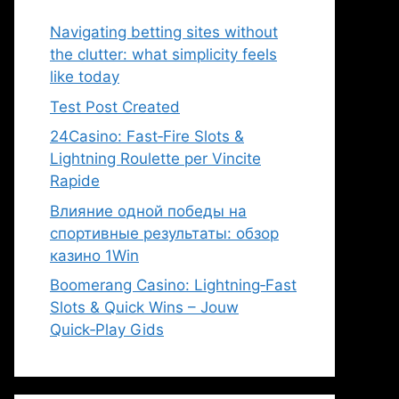
Navigating betting sites without
the clutter: what simplicity feels
like today
Test Post Created
24Casino: Fast‑Fire Slots &
Lightning Roulette per Vincite
Rapide
Влияние одной победы на
спортивные результаты: обзор
казино 1Win
Boomerang Casino: Lightning‑Fast
Slots & Quick Wins – Jouw
Quick‑Play Gids