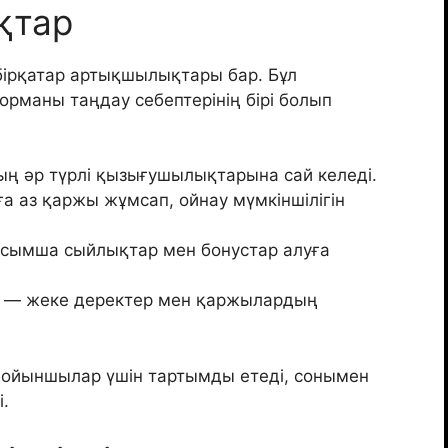
қтар
ірқатар артықшылықтары бар. Бұл
маны таңдау себептерінің бірі болып
ң әр түрлі қызығушылықтарына сай келеді.
 аз қаржы жұмсап, ойнау мүмкіншілігін
сымша сыйлықтар мен бонустар алуға
ры — жеке деректер мен қаржылардың
 ойыншылар үшін тартымды етеді, сонымен
.