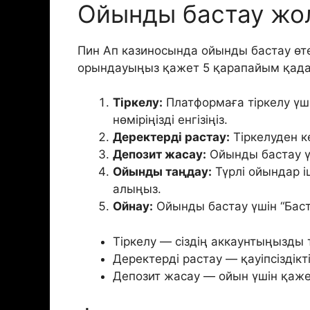
Ойынды бастау жо
Пин Ап казиносында ойынды бастау өте 
орындауыңыз қажет 5 қарапайым қад
Тіркелу:
Платформаға тіркелу үш
нөміріңізді енгізіңіз.
Деректерді растау:
Тіркелуден к
Депозит жасау:
Ойынды бастау ү
Ойынды таңдау:
Түрлі ойындар 
алыңыз.
Ойнау:
Ойынды бастау үшін “Бас
Тіркелу — сіздің аккаунтыңызды
Деректерді растау — қауіпсіздікт
Депозит жасау — ойын үшін қаже