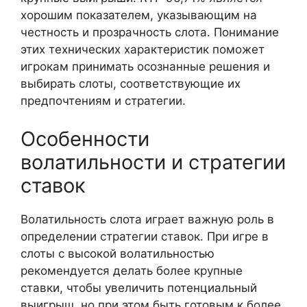
хорошим показателем, указывающим на
честность и прозрачность слота. Понимание
этих технических характеристик поможет
игрокам принимать осознанные решения и
выбирать слоты, соответствующие их
предпочтениям и стратегии.
Особенности
волатильности и стратегии
ставок
Волатильность слота играет важную роль в
определении стратегии ставок. При игре в
слоты с высокой волатильностью
рекомендуется делать более крупные
ставки, чтобы увеличить потенциальный
выигрыш, но при этом быть готовым к более