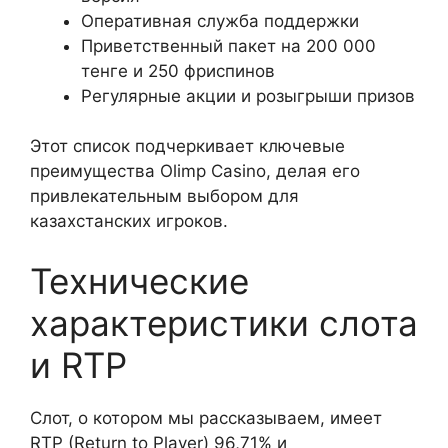
Оперативная служба поддержки
Приветственный пакет на 200 000
тенге и 250 фриспинов
Регулярные акции и розыгрыши призов
Этот список подчеркивает ключевые
преимущества Olimp Casino, делая его
привлекательным выбором для
казахстанских игроков.
Технические
характеристики слота
и RTP
Слот, о котором мы рассказываем, имеет
RTP (Return to Player) 96,71% и