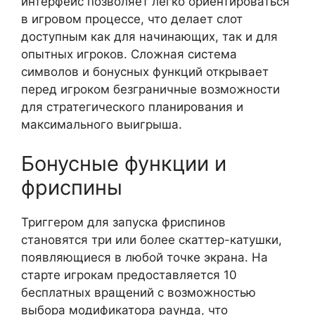
интерфейс позволяет легко ориентироваться
в игровом процессе, что делает слот
доступным как для начинающих, так и для
опытных игроков. Сложная система
символов и бонусных функций открывает
перед игроком безграничные возможности
для стратегического планирования и
максимального выигрыша.
Бонусные функции и
фриспины
Триггером для запуска фриспинов
становятся три или более скаттер-катушки,
появляющиеся в любой точке экрана. На
старте игрокам предоставляется 10
бесплатных вращений с возможностью
выбора модификатора раунда, что