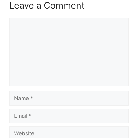
Leave a Comment