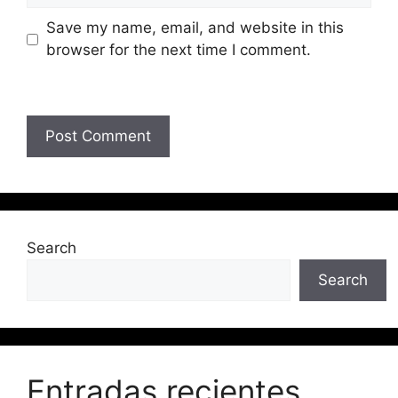
Save my name, email, and website in this
browser for the next time I comment.
Search
Search
Entradas recientes