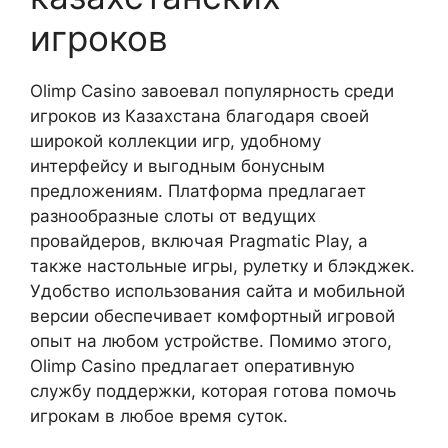
игроков
Olimp Casino завоевал популярность среди
игроков из Казахстана благодаря своей
широкой коллекции игр, удобному
интерфейсу и выгодным бонусным
предложениям. Платформа предлагает
разнообразные слоты от ведущих
провайдеров, включая Pragmatic Play, а
также настольные игры, рулетку и блэкджек.
Удобство использования сайта и мобильной
версии обеспечивает комфортный игровой
опыт на любом устройстве. Помимо этого,
Olimp Casino предлагает оперативную
службу поддержки, которая готова помочь
игрокам в любое время суток.