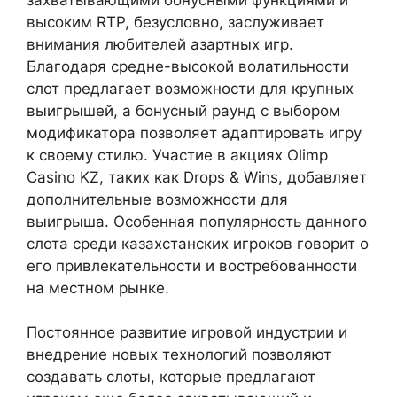
высоким RTP, безусловно, заслуживает
внимания любителей азартных игр.
Благодаря средне-высокой волатильности
слот предлагает возможности для крупных
выигрышей, а бонусный раунд с выбором
модификатора позволяет адаптировать игру
к своему стилю. Участие в акциях Olimp
Casino KZ, таких как Drops & Wins, добавляет
дополнительные возможности для
выигрыша. Особенная популярность данного
слота среди казахстанских игроков говорит о
его привлекательности и востребованности
на местном рынке.
Постоянное развитие игровой индустрии и
внедрение новых технологий позволяют
создавать слоты, которые предлагают