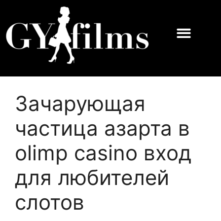
Зачарующая
частица азарта в
olimp casino вход
для любителей
слотов