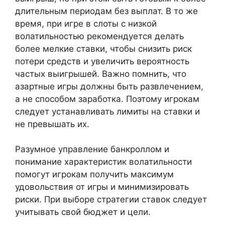
длительным периодам без выплат. В то же
время, при игре в слоты с низкой
волатильностью рекомендуется делать
более мелкие ставки, чтобы снизить риск
потери средств и увеличить вероятность
частых выигрышей. Важно помнить, что
азартные игры должны быть развлечением,
а не способом заработка. Поэтому игрокам
следует устанавливать лимиты на ставки и
не превышать их.
Разумное управление банкроллом и
понимание характеристик волатильности
помогут игрокам получить максимум
удовольствия от игры и минимизировать
риски. При выборе стратегии ставок следует
учитывать свой бюджет и цели.