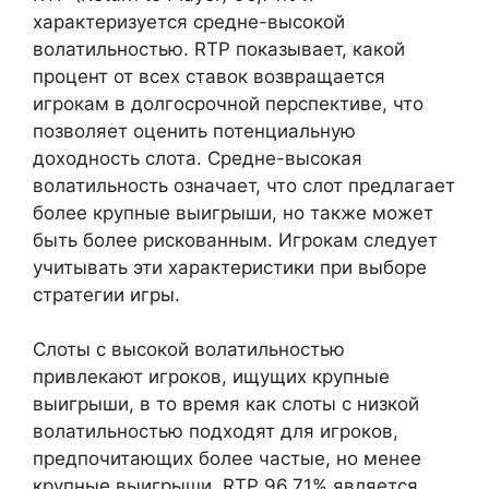
характеризуется средне-высокой
волатильностью. RTP показывает, какой
процент от всех ставок возвращается
игрокам в долгосрочной перспективе, что
позволяет оценить потенциальную
доходность слота. Средне-высокая
волатильность означает, что слот предлагает
более крупные выигрыши, но также может
быть более рискованным. Игрокам следует
учитывать эти характеристики при выборе
стратегии игры.
Слоты с высокой волатильностью
привлекают игроков, ищущих крупные
выигрыши, в то время как слоты с низкой
волатильностью подходят для игроков,
предпочитающих более частые, но менее
крупные выигрыши. RTP 96,71% является