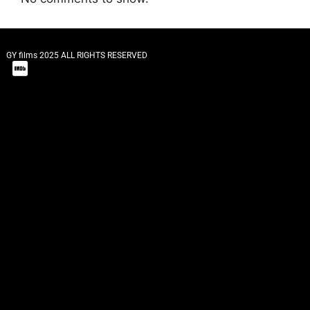
GY films 2025 ALL RIGHTS RESERVED