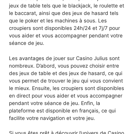
jeux de table tels que le blackjack, le roulette et
le baccarat, ainsi que des jeux de hasard tels
que le poker et les machines à sous. Les
croupiers sont disponibles 24h/24 et 7j/7 pour
vous aider et vous accompagner pendant votre
séance de jeu.
Les avantages de jouer sur Casino Julius sont
nombreux. D’abord, vous pouvez choisir entre
des jeux de table et des jeux de hasard, ce qui
vous permet de trouver le jeu qui vous convient
le mieux. Ensuite, les croupiers sont disponibles
en direct pour vous aider et vous accompagner
pendant votre séance de jeu. Enfin, la
plateforme est disponible en français, ce qui
facilite votre navigation et votre jeu.
Si vous êtes prêt à découvrir l’univers de Casino