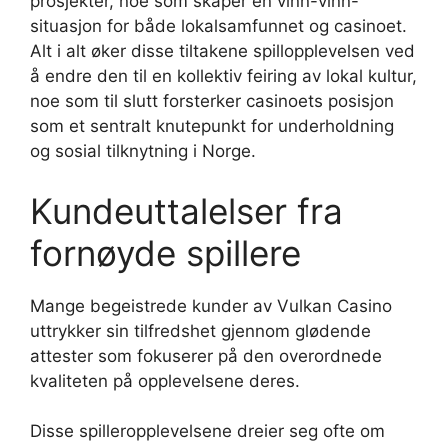
prosjekter, noe som skaper en vinn-vinn-
situasjon for både lokalsamfunnet og casinoet.
Alt i alt øker disse tiltakene spillopplevelsen ved
å endre den til en kollektiv feiring av lokal kultur,
noe som til slutt forsterker casinoets posisjon
som et sentralt knutepunkt for underholdning
og sosial tilknytning i Norge.
Kundeuttalelser fra
fornøyde spillere
Mange begeistrede kunder av Vulkan Casino
uttrykker sin tilfredshet gjennom glødende
attester som fokuserer på den overordnede
kvaliteten på opplevelsene deres.
Disse spilleropplevelsene dreier seg ofte om