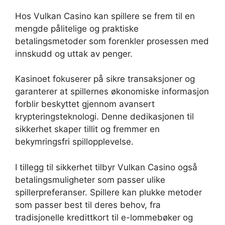
Hos Vulkan Casino kan spillere se frem til en
mengde pålitelige og praktiske
betalingsmetoder som forenkler prosessen med
innskudd og uttak av penger.
Kasinoet fokuserer på sikre transaksjoner og
garanterer at spillernes økonomiske informasjon
forblir beskyttet gjennom avansert
krypteringsteknologi. Denne dedikasjonen til
sikkerhet skaper tillit og fremmer en
bekymringsfri spillopplevelse.
I tillegg til sikkerhet tilbyr Vulkan Casino også
betalingsmuligheter som passer ulike
spillerpreferanser. Spillere kan plukke metoder
som passer best til deres behov, fra
tradisjonelle kredittkort til e-lommebøker og