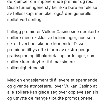
de kjemper om imponerende premier og ros.
Disse turneringene styrker ikke bare en følelse
av fellesskap, men øker også den generelle
spillet ved spilling.
I tillegg premierer Vulkan Casino sine dedikerte
spillere med eksklusive belønninger, noe som
sikrer hvert besøkende lønnende. Disse
premiene tilbys ofte i form av ekstra penger,
gratisspinn og tilbakebetalingsordninger, som
spillere kan utnytte til å maksimere
spillmulighetene sitt.
Med en engasjement til å levere et spennende
og givende atmosfære, lover Vulkan Casino at
alle spillere kan glede seg over opplevelsen sin
og utnytte de mange tilbudte promosjonene.