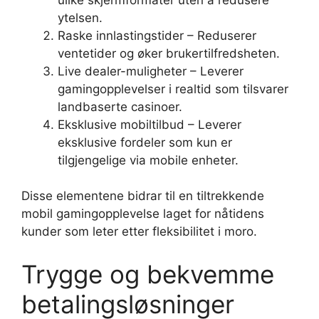
ytelsen.
Raske innlastingstider – Reduserer
ventetider og øker brukertilfredsheten.
Live dealer-muligheter – Leverer
gamingopplevelser i realtid som tilsvarer
landbaserte casinoer.
Eksklusive mobiltilbud – Leverer
eksklusive fordeler som kun er
tilgjengelige via mobile enheter.
Disse elementene bidrar til en tiltrekkende
mobil gamingopplevelse laget for nåtidens
kunder som leter etter fleksibilitet i moro.
Trygge og bekvemme
betalingsløsninger