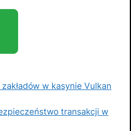
e zakładów w kasynie Vulkan
bezpieczeństwo transakcji w