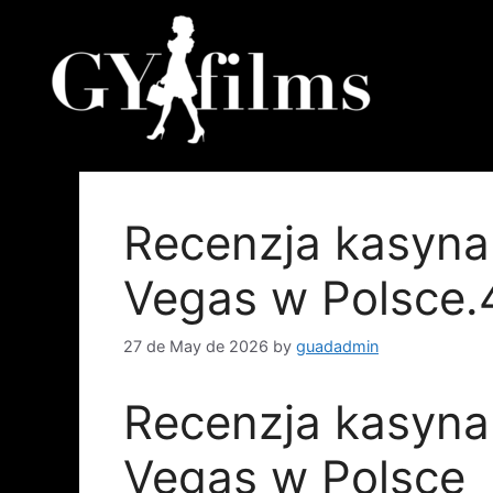
Recenzja kasyna
Vegas w Polsce
27 de May de 2026
by
guadadmin
Recenzja kasyna
Vegas w Polsce