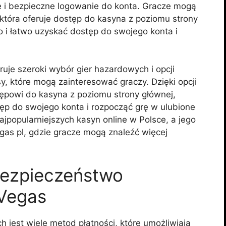
e i bezpieczne logowanie do konta. Gracze mogą
 która oferuje dostęp do kasyna z poziomu strony
 i łatwo uzyskać dostęp do swojego konta i
je szeroki wybór gier hazardowych i opcji
y, które mogą zainteresować graczy. Dzięki opcji
ępowi do kasyna z poziomu strony głównej,
ęp do swojego konta i rozpocząć grę w ulubione
ajpopularniejszych kasyn online w Polsce, a jego
egas pl, gdzie gracze mogą znaleźć więcej
bezpieczeństwo
 Vegas
 jest wiele metod płatności, które umożliwiają