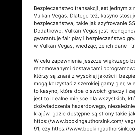
Bezpieczeństwo transakcji jest jednym z
Vulkan Vegas. Dlatego też, kasyno stosu
bezpieczeństwa, takie jak szyfrowanie SS
Dodatkowo, Vulkan Vegas jest licencjon
gwarantuje fair play i bezpieczeństwo gr
w Vulkan Vegas, wiedząc, że ich dane i t
W celu zapewnienia jeszcze większego b
renomowanymi dostawcami oprogramowania
którzy są znani z wysokiej jakości i bez
mogą korzystać z szerokiej gamy gier, wi
to kasyno, które dba o swoich graczy i za
jest to idealne miejsce dla wszystkich, k
doświadczenia hazardowego, niezależnie o
krajów, gdzie dostępne są strony takie j
https://www.bookingauthorsink.com/ veg
91, czy https://www.bookingauthorsink.c