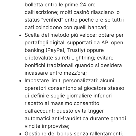
bolletta entro le prime 24 ore
dall’iscrizione; molti casinò rilasciano lo
status “verified” entro poche ore se tutti i
dati coincidono con quelli bancari;
Scelta del metodo più veloce: optare per
portafogli digitali supportati da API open
banking (PayPal, Trustly) oppure
criptovalute su reti Lightning; evitare
bonifichi tradizionali quando si desidera
incassare entro mezz’ora;
Impostare limiti personalizzati: alcuni
operatori consentono al giocatore stesso
di definire soglie giornaliere inferiori
rispetto al massimo consentito
dall’account; questo evita trigger
automatici anti‑fraudistica durante grandi
vincite improvvise;
Gestione dei bonus senza rallentamenti: