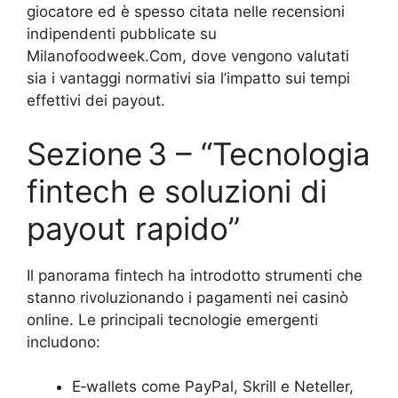
giocatore ed è spesso citata nelle recensioni
indipendenti pubblicate su
Milanofoodweek.Com, dove vengono valutati
sia i vantaggi normativi sia l’impatto sui tempi
effettivi dei payout.
Sezione 3 – “Tecnologia
fintech e soluzioni di
payout rapido”
Il panorama fintech ha introdotto strumenti che
stanno rivoluzionando i pagamenti nei casinò
online. Le principali tecnologie emergenti
includono:
E‑wallets come PayPal, Skrill e Neteller,