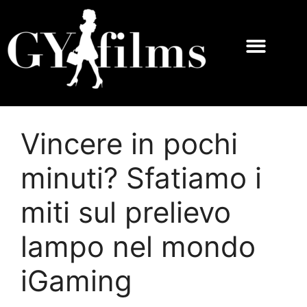
Vincere in pochi
minuti? Sfatiamo i
miti sul prelievo
lampo nel mondo
iGaming