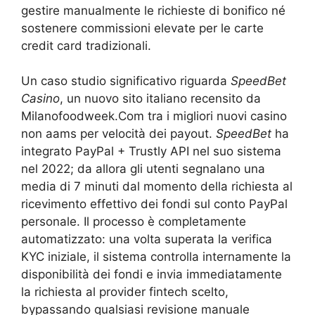
gestire manualmente le richieste di bonifico né
sostenere commissioni elevate per le carte
credit card tradizionali.
Un caso studio significativo riguarda
SpeedBet
Casino
, un nuovo sito italiano recensito da
Milanofoodweek.Com tra i migliori nuovi casino
non aams per velocità dei payout.
SpeedBet
ha
integrato PayPal + Trustly API nel suo sistema
nel 2022; da allora gli utenti segnalano una
media di 7 minuti dal momento della richiesta al
ricevimento effettivo dei fondi sul conto PayPal
personale. Il processo è completamente
automatizzato: una volta superata la verifica
KYC iniziale, il sistema controlla internamente la
disponibilità dei fondi e invia immediatamente
la richiesta al provider fintech scelto,
bypassando qualsiasi revisione manuale