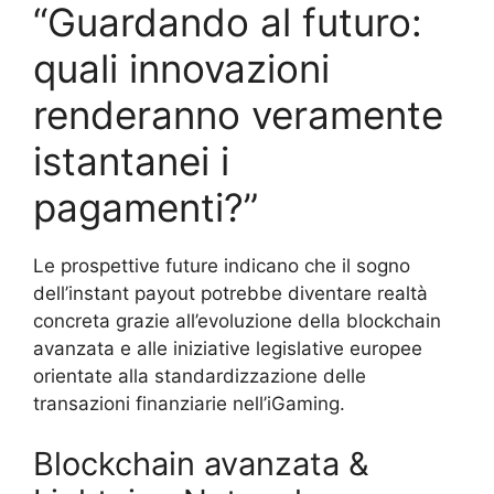
“Guardando al futuro:
quali innovazioni
renderanno veramente
istantanei i
pagamenti?”
Le prospettive future indicano che il sogno
dell’instant payout potrebbe diventare realtà
concreta grazie all’evoluzione della blockchain
avanzata e alle iniziative legislative europee
orientate alla standardizzazione delle
transazioni finanziarie nell’iGaming.
Blockchain avanzata &