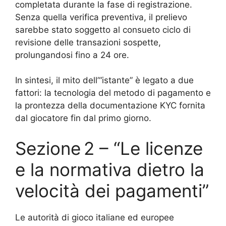
completata durante la fase di registrazione.
Senza quella verifica preventiva, il prelievo
sarebbe stato soggetto al consueto ciclo di
revisione delle transazioni sospette,
prolungandosi fino a 24 ore.
In sintesi, il mito dell’“istante” è legato a due
fattori: la tecnologia del metodo di pagamento e
la prontezza della documentazione KYC fornita
dal giocatore fin dal primo giorno.
Sezione 2 – “Le licenze
e la normativa dietro la
velocità dei pagamenti”
Le autorità di gioco italiane ed europee