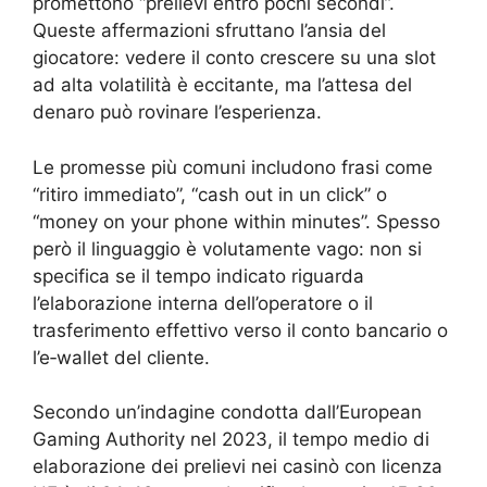
promettono “prelievi entro pochi secondi”.
Queste affermazioni sfruttano l’ansia del
giocatore: vedere il conto crescere su una slot
ad alta volatilità è eccitante, ma l’attesa del
denaro può rovinare l’esperienza.
Le promesse più comuni includono frasi come
“ritiro immediato”, “cash out in un click” o
“money on your phone within minutes”. Spesso
però il linguaggio è volutamente vago: non si
specifica se il tempo indicato riguarda
l’elaborazione interna dell’operatore o il
trasferimento effettivo verso il conto bancario o
l’e‑wallet del cliente.
Secondo un’indagine condotta dall’European
Gaming Authority nel 2023, il tempo medio di
elaborazione dei prelievi nei casinò con licenza