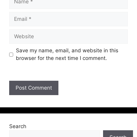
Save my name, email, and website in this
browser for the next time I comment.
Search