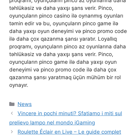
proqramı, oyunçuların pinco az oyunlarına daha
təhlükəsiz və daha yaxşı şans verir. Pinco,
oyunçuların pinco casino ilə oynanmış oyunları
təmin edir və bu, oyunçuların pinco game ilə
daha yaxşı oyun deneyimi və pinco promo code
ilə daha çox qazanma şansı yaratır. Loyallıq
proqramı, oyunçuların pinco az oyunlarına daha
təhlükəsiz və daha yaxşı şans verir. Pinco,
oyunçuların pinco game ilə daha yaxşı oyun
deneyimi və pinco promo code ilə daha çox
qazanma şansı yaratmaq üçün mühüm bir rol
oynayır.
News
Vincere in pochi minuti? Sfatiamo i miti sul
prelievo lampo nel mondo iGaming
Roulette Éclair en Live – Le guide complet