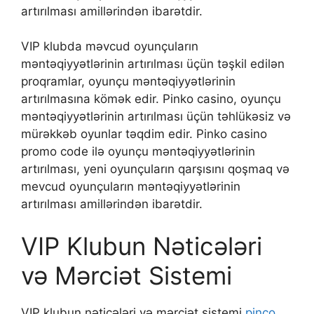
artırılması amillərindən ibarətdir.
VIP klubda məvcud oyunçuların
məntəqiyyətlərinin artırılması üçün təşkil edilən
proqramlar, oyunçu məntəqiyyətlərinin
artırılmasına kömək edir. Pinko casino, oyunçu
məntəqiyyətlərinin artırılması üçün təhlükəsiz və
mürəkkəb oyunlar təqdim edir. Pinko casino
promo code ilə oyunçu məntəqiyyətlərinin
artırılması, yeni oyunçuların qarşısını qoşmaq və
mevcud oyunçuların məntəqiyyətlərinin
artırılması amillərindən ibarətdir.
VIP Klubun Nəticələri
və Mərciət Sistemi
VIP klubun nəticələri və mərciət sistemi
pinco