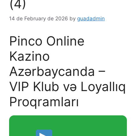
(4)
14 de February de 2026
by
guadadmin
Pinco Online
Kazino
Azərbaycanda –
VIP Klub və Loyallıq
Proqramları