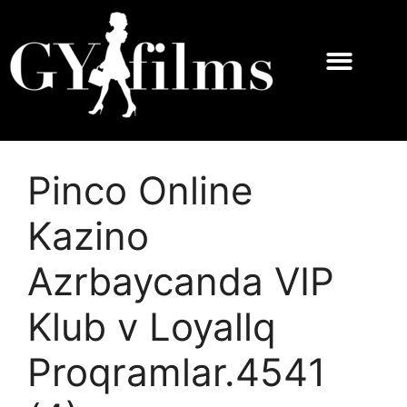
Pinco Online
Kazino
Azrbaycanda VIP
Klub v Loyallq
Proqramlar.4541