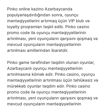
Pinko online kazino Azərbaycanda
populyarlaşdırdığından sonra, oyunçu
məntəqiyyətlərini artırmaq üçün VIP klub və
loyalty proqramları təşkil edib. Pinko casino
promo code ilə oyunçu məntəqiyyətlərinin
artırılması, yeni oyunçuların qarşısını qoşmaq və
mevcud oyunçuların məntəqiyyətlərinin
artırılması amillərindən ibarətdir.
Pinko game tərəfindən təqdim olunan oyunlar,
Azərbaycanlı oyunçu məntəqiyyətlərinin
artırılmasına kömək edir. Pinko casino, oyunçu
məntəqiyyətlərinin artırılması üçün təhlükəsiz və
mürəkkəb oyunlar təqdim edir. Pinko casino
promo code ilə oyunçu məntəqiyyətlərinin
artırılması, yeni oyunçuların qarşısını qoşmaq və
mevcud oyunçuların məntəqiyyətlərinin