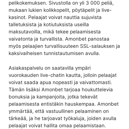
pelikokemuksen. Sivustolla on yli 3 000 peliä,
mukaan lukien kolikkopelit, pöytäpelit ja live-
kasinot. Pelaajat voivat nauttia sujuvista
talletuksista ja kotiutuksista useilla
maksutavoilla, mikä tekee pelaamisesta
vaivatonta ja turvallista. Amonbet panostaa
myös pelaajien turvallisuuteen SSL-salauksen ja
kaksivaiheisen tunnistautumisen avulla.
Asiakaspalvelu on saatavilla ympäri
vuorokauden live-chatin kautta, jolloin pelaajat
voivat saada apua nopeasti ja vaivattomasti.
Tämän lisäksi Amonbet tarjoaa houkuttelevia
bonuksia ja kampanjoita, jotka tekevät
pelaamisesta entistäkin hauskempaa. Amonbet
ymmärtää, että vastuullinen pelaaminen on
tärkeää, ja he tarjoavat työkaluja, joiden avulla
pelaajat voivat hallita omaa pelaamistaan.