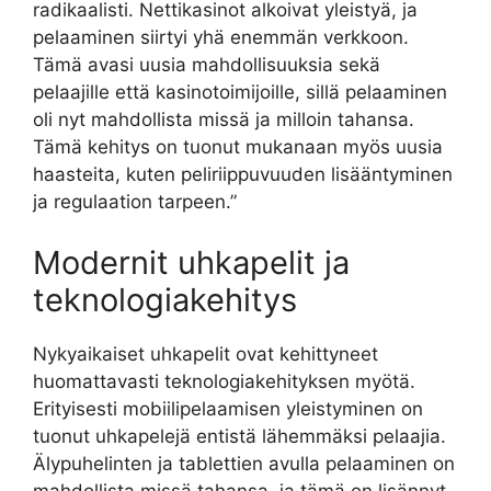
radikaalisti. Nettikasinot alkoivat yleistyä, ja
pelaaminen siirtyi yhä enemmän verkkoon.
Tämä avasi uusia mahdollisuuksia sekä
pelaajille että kasinotoimijoille, sillä pelaaminen
oli nyt mahdollista missä ja milloin tahansa.
Tämä kehitys on tuonut mukanaan myös uusia
haasteita, kuten peliriippuvuuden lisääntyminen
ja regulaation tarpeen.”
Modernit uhkapelit ja
teknologiakehitys
Nykyaikaiset uhkapelit ovat kehittyneet
huomattavasti teknologiakehityksen myötä.
Erityisesti mobiilipelaamisen yleistyminen on
tuonut uhkapelejä entistä lähemmäksi pelaajia.
Älypuhelinten ja tablettien avulla pelaaminen on
mahdollista missä tahansa, ja tämä on lisännyt