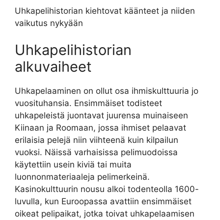
Uhkapelihistorian kiehtovat käänteet ja niiden
vaikutus nykyään
Uhkapelihistorian
alkuvaiheet
Uhkapelaaminen on ollut osa ihmiskulttuuria jo
vuosituhansia. Ensimmäiset todisteet
uhkapeleistä juontavat juurensa muinaiseen
Kiinaan ja Roomaan, jossa ihmiset pelaavat
erilaisia pelejä niin viihteenä kuin kilpailun
vuoksi. Näissä varhaisissa pelimuodoissa
käytettiin usein kiviä tai muita
luonnonmateriaaleja pelimerkeinä.
Kasinokulttuurin nousu alkoi todenteolla 1600-
luvulla, kun Euroopassa avattiin ensimmäiset
oikeat pelipaikat, jotka toivat uhkapelaamisen