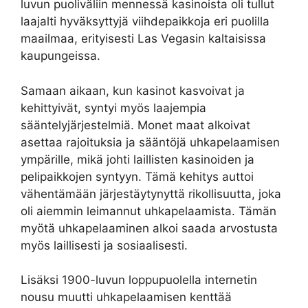
luvun puoliväliin mennessä kasinoista oli tullut
laajalti hyväksyttyjä viihdepaikkoja eri puolilla
maailmaa, erityisesti Las Vegasin kaltaisissa
kaupungeissa.
Samaan aikaan, kun kasinot kasvoivat ja
kehittyivät, syntyi myös laajempia
sääntelyjärjestelmiä. Monet maat alkoivat
asettaa rajoituksia ja sääntöjä uhkapelaamisen
ympärille, mikä johti laillisten kasinoiden ja
pelipaikkojen syntyyn. Tämä kehitys auttoi
vähentämään järjestäytynyttä rikollisuutta, joka
oli aiemmin leimannut uhkapelaamista. Tämän
myötä uhkapelaaminen alkoi saada arvostusta
myös laillisesti ja sosiaalisesti.
Lisäksi 1900-luvun loppupuolella internetin
nousu muutti uhkapelaamisen kenttää