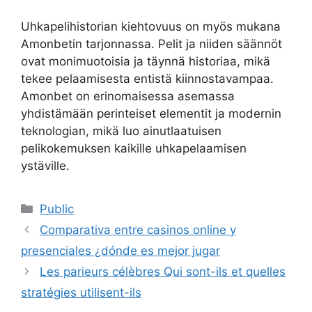
Uhkapelihistorian kiehtovuus on myös mukana
Amonbetin tarjonnassa. Pelit ja niiden säännöt
ovat monimuotoisia ja täynnä historiaa, mikä
tekee pelaamisesta entistä kiinnostavampaa.
Amonbet on erinomaisessa asemassa
yhdistämään perinteiset elementit ja modernin
teknologian, mikä luo ainutlaatuisen
pelikokemuksen kaikille uhkapelaamisen
ystäville.
Public
Comparativa entre casinos online y
presenciales ¿dónde es mejor jugar
Les parieurs célèbres Qui sont-ils et quelles
stratégies utilisent-ils