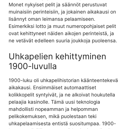
Monet nykyiset pelit ja säännöt perustuvat
muinaisiin perinteisiin, ja jokainen aikakausi on
lisännyt oman leimansa pelaamiseen.
Esimerkiksi lotto ja muut numeropohjaiset pelit
ovat kehittyneet näiden aikojen perinteistä, ja
ne vetävät edelleen suuria joukkoja puoleensa.
Uhkapelien kehittyminen
1900-luvulla
1900-luku oli uhkapelihistorian käänteentekevä
aikakausi. Ensimmäiset automaattiset
kolikkopelit syntyivät, ja ne alkoivat houkutella
pelaajia kasinolle. Tämä uusi teknologia
mahdollisti nopeamman ja helpomman
pelikokemuksen, mikä puolestaan teki
uhkapelaamisesta entistä suositumpaa. 1900-