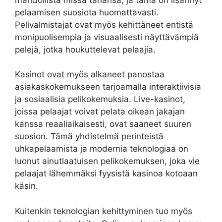
pelaamisen suosiota huomattavasti.
Pelivalmistajat ovat myös kehittäneet entistä
monipuolisempia ja visuaalisesti näyttävämpiä
pelejä, jotka houkuttelevat pelaajia.
Kasinot ovat myös alkaneet panostaa
asiakaskokemukseen tarjoamalla interaktiivisia
ja sosiaalisia pelikokemuksia. Live-kasinot,
joissa pelaajat voivat pelata oikean jakajan
kanssa reaaliaikaisesti, ovat saaneet suuren
suosion. Tämä yhdistelmä perinteistä
uhkapelaamista ja modernia teknologiaa on
luonut ainutlaatuisen pelikokemuksen, joka vie
pelaajat lähemmäksi fyysistä kasinoa kotoaan
käsin.
Kuitenkin teknologian kehittyminen tuo myös