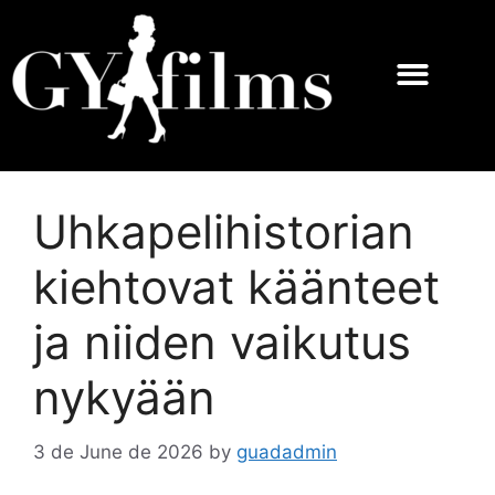
Uhkapelihistorian
kiehtovat käänteet
ja niiden vaikutus
nykyään
3 de June de 2026
by
guadadmin