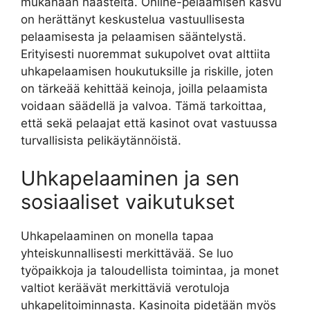
mukanaan haasteita. Online-pelaamisen kasvu
on herättänyt keskustelua vastuullisesta
pelaamisesta ja pelaamisen sääntelystä.
Erityisesti nuoremmat sukupolvet ovat alttiita
uhkapelaamisen houkutuksille ja riskille, joten
on tärkeää kehittää keinoja, joilla pelaamista
voidaan säädellä ja valvoa. Tämä tarkoittaa,
että sekä pelaajat että kasinot ovat vastuussa
turvallisista pelikäytännöistä.
Uhkapelaaminen ja sen
sosiaaliset vaikutukset
Uhkapelaaminen on monella tapaa
yhteiskunnallisesti merkittävää. Se luo
työpaikkoja ja taloudellista toimintaa, ja monet
valtiot keräävät merkittäviä verotuloja
uhkapelitoiminnasta. Kasinoita pidetään myös