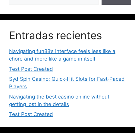
Entradas recientes
Navigating fun88’s interface feels less like a
chore and more like a game in itself
Test Post Created
Syd Spin Casino: Quick‑Hit Slots for Fast‑Paced
Players
Navigating the best casino online without
getting lost in the details
Test Post Created