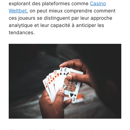
explorant des plateformes comme
Casino
Weltbet
, on peut mieux comprendre comment
ces joueurs se distinguent par leur approche
analytique et leur capacité à anticiper les
tendances.