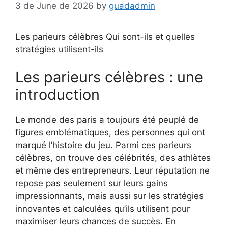
3 de June de 2026
by
guadadmin
Les parieurs célèbres Qui sont-ils et quelles
stratégies utilisent-ils
Les parieurs célèbres : une
introduction
Le monde des paris a toujours été peuplé de
figures emblématiques, des personnes qui ont
marqué l’histoire du jeu. Parmi ces parieurs
célèbres, on trouve des célébrités, des athlètes
et même des entrepreneurs. Leur réputation ne
repose pas seulement sur leurs gains
impressionnants, mais aussi sur les stratégies
innovantes et calculées qu’ils utilisent pour
maximiser leurs chances de succès. En