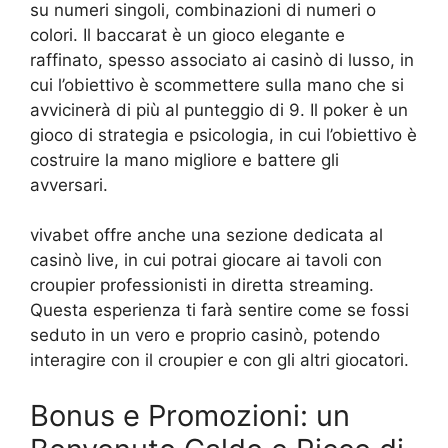
su numeri singoli, combinazioni di numeri o
colori. Il baccarat è un gioco elegante e
raffinato, spesso associato ai casinò di lusso, in
cui l’obiettivo è scommettere sulla mano che si
avvicinerà di più al punteggio di 9. Il poker è un
gioco di strategia e psicologia, in cui l’obiettivo è
costruire la mano migliore e battere gli
avversari.
vivabet offre anche una sezione dedicata al
casinò live, in cui potrai giocare ai tavoli con
croupier professionisti in diretta streaming.
Questa esperienza ti farà sentire come se fossi
seduto in un vero e proprio casinò, potendo
interagire con il croupier e con gli altri giocatori.
Bonus e Promozioni: un