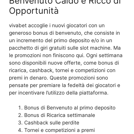
Benvenuto Caldo e Ricco di
Opportunità
vivabet accoglie i nuovi giocatori con un
generoso bonus di benvenuto, che consiste in
un incremento del primo deposito e/o in un
pacchetto di giri gratuiti sulle slot machine. Ma
le promozioni non finiscono qui. Ogni settimana
sono disponibili nuove offerte, come bonus di
ricarica, cashback, tornei e competizioni con
premi in denaro. Queste promozioni sono
pensate per premiare la fedeltà dei giocatori e
per incentivare l’utilizzo della piattaforma.
Bonus di Benvenuto al primo deposito
Bonus di Ricarica settimanale
Cashback sulle perdite
Tornei e competizioni a premi