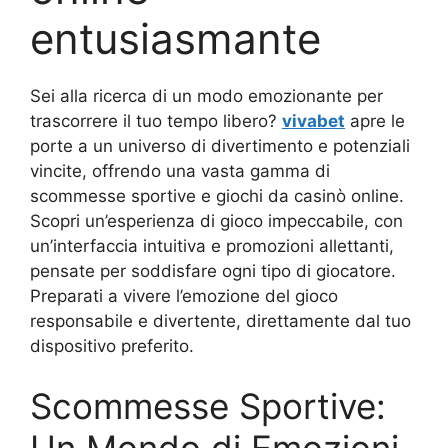
entusiasmante
Sei alla ricerca di un modo emozionante per
trascorrere il tuo tempo libero?
vivabet
apre le
porte a un universo di divertimento e potenziali
vincite, offrendo una vasta gamma di
scommesse sportive e giochi da casinò online.
Scopri un’esperienza di gioco impeccabile, con
un’interfaccia intuitiva e promozioni allettanti,
pensate per soddisfare ogni tipo di giocatore.
Preparati a vivere l’emozione del gioco
responsabile e divertente, direttamente dal tuo
dispositivo preferito.
Scommesse Sportive:
Un Mondo di Emozioni