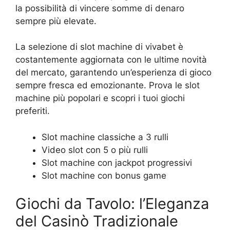
la possibilità di vincere somme di denaro
sempre più elevate.
La selezione di slot machine di vivabet è
costantemente aggiornata con le ultime novità
del mercato, garantendo un’esperienza di gioco
sempre fresca ed emozionante. Prova le slot
machine più popolari e scopri i tuoi giochi
preferiti.
Slot machine classiche a 3 rulli
Video slot con 5 o più rulli
Slot machine con jackpot progressivi
Slot machine con bonus game
Giochi da Tavolo: l’Eleganza
del Casinò Tradizionale