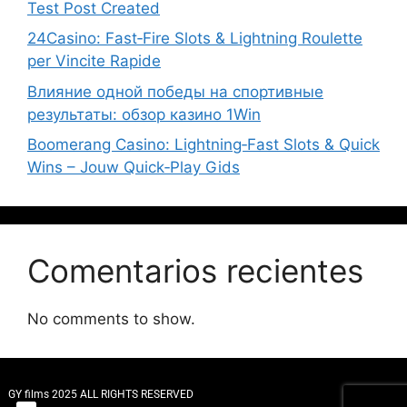
Test Post Created
24Casino: Fast‑Fire Slots & Lightning Roulette
per Vincite Rapide
Влияние одной победы на спортивные
результаты: обзор казино 1Win
Boomerang Casino: Lightning‑Fast Slots & Quick
Wins – Jouw Quick‑Play Gids
Comentarios recientes
No comments to show.
GY films 2025 ALL RIGHTS RESERVED