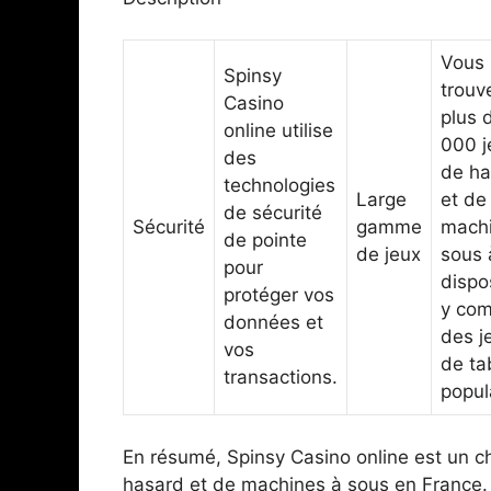
Vous
Spinsy
trouv
Casino
plus 
online utilise
000 j
des
de ha
technologies
Large
et de
de sécurité
Sécurité
gamme
machi
de pointe
de jeux
sous 
pour
dispos
protéger vos
y com
données et
des j
vos
de ta
transactions.
popul
En résumé, Spinsy Casino online est un ch
hasard et de machines à sous en France. 