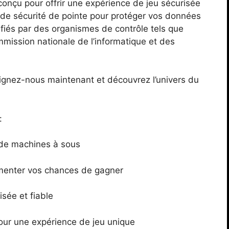
onçu pour offrir une expérience de jeu sécurisée
s de sécurité de pointe pour protéger vos données
fiés par des organismes de contrôle tels que
ommission nationale de l’informatique et des
oignez-nous maintenant et découvrez l’univers du
:
 de machines à sous
menter vos chances de gagner
sée et fiable
pour une expérience de jeu unique