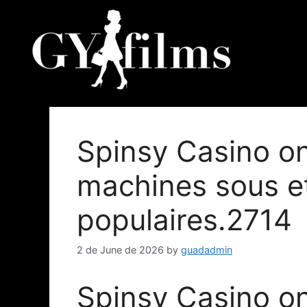
Spinsy Casino on
machines sous et
populaires.2714
2 de June de 2026
by
guadadmin
Spinsy Casino on