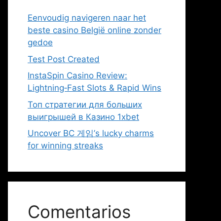
Eenvoudig navigeren naar het
beste casino België online zonder
gedoe
Test Post Created
InstaSpin Casino Review:
Lightning‑Fast Slots & Rapid Wins
Топ стратегии для больших
выигрышей в Казино 1xbet
Uncover BC 게임’s lucky charms
for winning streaks
Comentarios