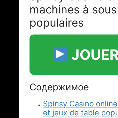
machines à sous 
populaires
JOUE
Содержимое
Spinsy Casino online
et jeux de table popu