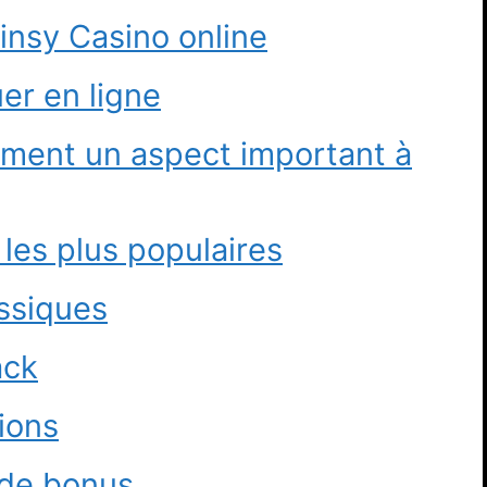
insy Casino online
er en ligne
ement un aspect important à
les plus populaires
assiques
ack
ions
 de bonus