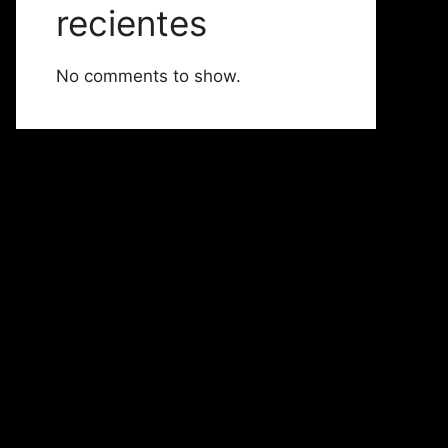
recientes
No comments to show.