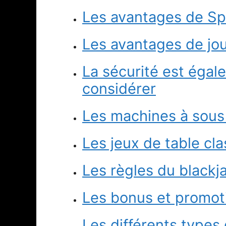
Les avantages de Sp
Les avantages de jou
La sécurité est égal
considérer
Les machines à sous 
Les jeux de table cl
Les règles du blackj
Les bonus et promot
Les différents types