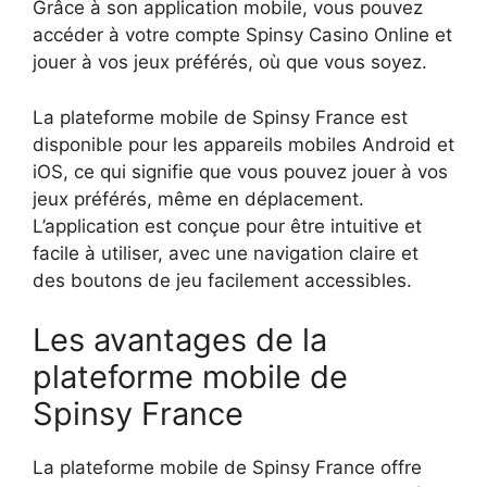
Grâce à son application mobile, vous pouvez
accéder à votre compte Spinsy Casino Online et
jouer à vos jeux préférés, où que vous soyez.
La plateforme mobile de Spinsy France est
disponible pour les appareils mobiles Android et
iOS, ce qui signifie que vous pouvez jouer à vos
jeux préférés, même en déplacement.
L’application est conçue pour être intuitive et
facile à utiliser, avec une navigation claire et
des boutons de jeu facilement accessibles.
Les avantages de la
plateforme mobile de
Spinsy France
La plateforme mobile de Spinsy France offre