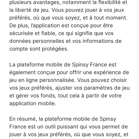
plusieurs avantages, notamment la flexibilité et
la liberté de jeu. Vous pouvez jouer à vos jeux
préférés, où que vous soyez, et à tout moment.
De plus, l’application est conçue pour être
sécurisée et fiable, ce qui signifie que vos
données personnelles et vos informations de
compte sont protégées.
La plateforme mobile de Spinsy France est
également conçue pour offrir une expérience de
jeu en ligne personnalisée. Vous pouvez choisir
vos jeux préférés, ajuster vos paramètres de jeu
et gérer vos fonds, tout cela à partir de votre
application mobile.
En résumé, la plateforme mobile de Spinsy
France est un outil puissant qui vous permet de
jouer à vos jeux préférés, où que vous soyez, et