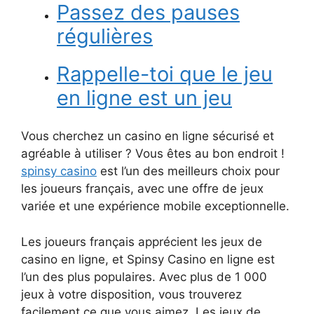
Passez des pauses
régulières
Rappelle-toi que le jeu
en ligne est un jeu
Vous cherchez un casino en ligne sécurisé et
agréable à utiliser ? Vous êtes au bon endroit !
spinsy casino
est l’un des meilleurs choix pour
les joueurs français, avec une offre de jeux
variée et une expérience mobile exceptionnelle.
Les joueurs français apprécient les jeux de
casino en ligne, et Spinsy Casino en ligne est
l’un des plus populaires. Avec plus de 1 000
jeux à votre disposition, vous trouverez
facilement ce que vous aimez. Les jeux de