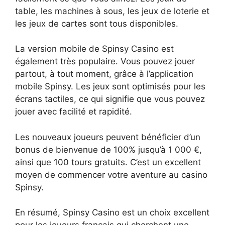
table, les machines à sous, les jeux de loterie et
les jeux de cartes sont tous disponibles.
La version mobile de Spinsy Casino est
également très populaire. Vous pouvez jouer
partout, à tout moment, grâce à l’application
mobile Spinsy. Les jeux sont optimisés pour les
écrans tactiles, ce qui signifie que vous pouvez
jouer avec facilité et rapidité.
Les nouveaux joueurs peuvent bénéficier d’un
bonus de bienvenue de 100% jusqu’à 1 000 €,
ainsi que 100 tours gratuits. C’est un excellent
moyen de commencer votre aventure au casino
Spinsy.
En résumé, Spinsy Casino est un choix excellent