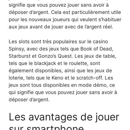
signifie que vous pouvez jouer sans avoir à
déposer d’argent. Cela est particulièrement utile
pour les nouveaux joueurs qui veulent s’habituer
aux jeux avant de jouer avec de l’argent réel.
Les slots sont très populaires sur le casino
Spinsy, avec des jeux tels que Book of Dead,
Starburst et Gonzo’s Quest. Les jeux de table,
tels que le blackjack et le roulette, sont
également disponibles, ainsi que les jeux de
loterie, tels que le Keno et le scratch-off. Les
jeux sont tous disponibles en mode démo, ce
qui signifie que vous pouvez jouer sans avoir à
déposer d’argent.
Les avantages de jouer
sur smartphone