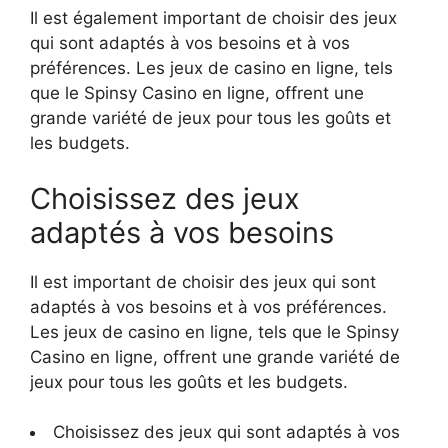
Il est également important de choisir des jeux
qui sont adaptés à vos besoins et à vos
préférences. Les jeux de casino en ligne, tels
que le Spinsy Casino en ligne, offrent une
grande variété de jeux pour tous les goûts et
les budgets.
Choisissez des jeux
adaptés à vos besoins
Il est important de choisir des jeux qui sont
adaptés à vos besoins et à vos préférences.
Les jeux de casino en ligne, tels que le Spinsy
Casino en ligne, offrent une grande variété de
jeux pour tous les goûts et les budgets.
Choisissez des jeux qui sont adaptés à vos