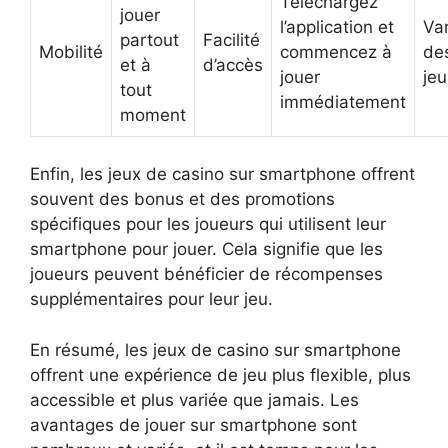
Téléchargez
jouer
l’application et
Var
partout
Facilité
Mobilité
commencez à
de
et à
d’accès
jouer
jeu
tout
immédiatement
moment
Enfin, les jeux de casino sur smartphone offrent
souvent des bonus et des promotions
spécifiques pour les joueurs qui utilisent leur
smartphone pour jouer. Cela signifie que les
joueurs peuvent bénéficier de récompenses
supplémentaires pour leur jeu.
En résumé, les jeux de casino sur smartphone
offrent une expérience de jeu plus flexible, plus
accessible et plus variée que jamais. Les
avantages de jouer sur smartphone sont