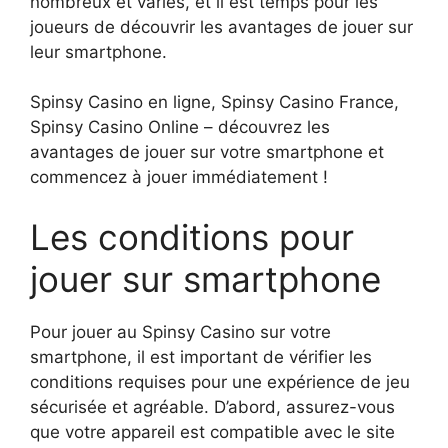
nombreux et variés, et il est temps pour les
joueurs de découvrir les avantages de jouer sur
leur smartphone.
Spinsy Casino en ligne, Spinsy Casino France,
Spinsy Casino Online – découvrez les
avantages de jouer sur votre smartphone et
commencez à jouer immédiatement !
Les conditions pour
jouer sur smartphone
Pour jouer au Spinsy Casino sur votre
smartphone, il est important de vérifier les
conditions requises pour une expérience de jeu
sécurisée et agréable. D’abord, assurez-vous
que votre appareil est compatible avec le site