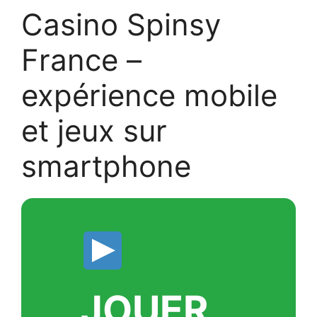
Casino Spinsy
France –
expérience mobile
et jeux sur
smartphone
JOUER