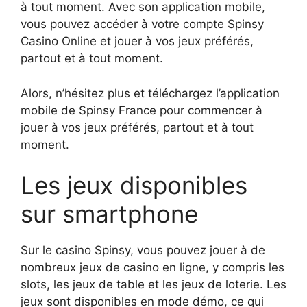
à tout moment. Avec son application mobile,
vous pouvez accéder à votre compte Spinsy
Casino Online et jouer à vos jeux préférés,
partout et à tout moment.
Alors, n’hésitez plus et téléchargez l’application
mobile de Spinsy France pour commencer à
jouer à vos jeux préférés, partout et à tout
moment.
Les jeux disponibles
sur smartphone
Sur le casino Spinsy, vous pouvez jouer à de
nombreux jeux de casino en ligne, y compris les
slots, les jeux de table et les jeux de loterie. Les
jeux sont disponibles en mode démo, ce qui