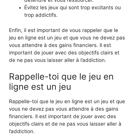
détendre et vous ressourcer.
Évitez les jeux qui sont trop excitants ou
trop addictifs.
Enfin, il est important de vous rappeler que le
jeu en ligne est un jeu et que vous ne devez pas
vous attendre à des gains financiers. Il est
important de jouer avec des objectifs clairs et
de ne pas vous laisser aller à l’addiction.
Rappelle-toi que le jeu en
ligne est un jeu
Rappelle-toi que le jeu en ligne est un jeu et que
vous ne devez pas vous attendre à des gains
financiers. Il est important de jouer avec des
objectifs clairs et de ne pas vous laisser aller à
l’addiction.