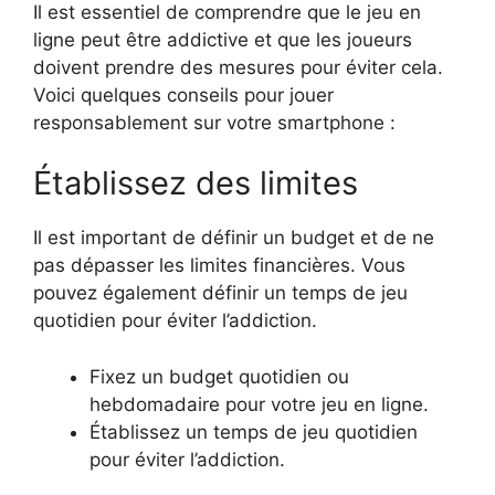
Il est essentiel de comprendre que le jeu en
ligne peut être addictive et que les joueurs
doivent prendre des mesures pour éviter cela.
Voici quelques conseils pour jouer
responsablement sur votre smartphone :
Établissez des limites
Il est important de définir un budget et de ne
pas dépasser les limites financières. Vous
pouvez également définir un temps de jeu
quotidien pour éviter l’addiction.
Fixez un budget quotidien ou
hebdomadaire pour votre jeu en ligne.
Établissez un temps de jeu quotidien
pour éviter l’addiction.