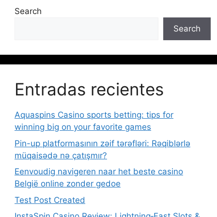
Search
Search
Entradas recientes
Aquaspins Casino sports betting: tips for
winning big on your favorite games
Pin-up platformasının zəif tərəfləri: Rəqiblərlə
müqaisədə nə çatışmır?
Eenvoudig navigeren naar het beste casino
België online zonder gedoe
Test Post Created
InstaSpin Casino Review: Lightning‑Fast Slots &