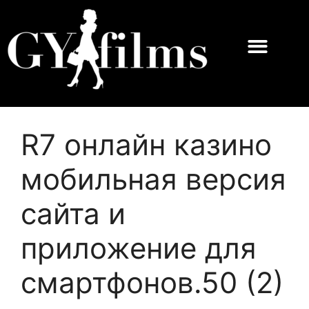
R7 онлайн казино
мобильная версия
сайта и
приложение для
смартфонов.50 (2)