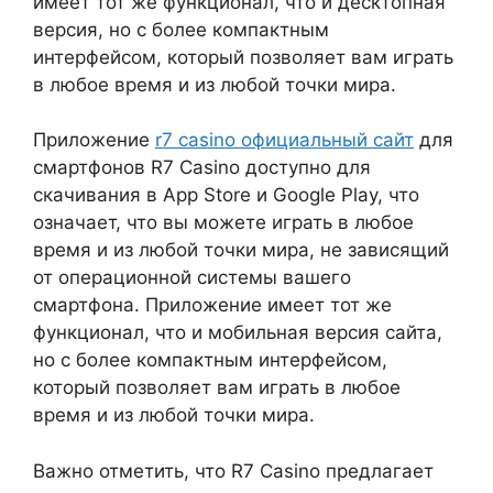
имеет тот же функционал, что и десктопная
версия, но с более компактным
интерфейсом, который позволяет вам играть
в любое время и из любой точки мира.
Приложение
r7 casino официальный сайт
для
смартфонов R7 Casino доступно для
скачивания в App Store и Google Play, что
означает, что вы можете играть в любое
время и из любой точки мира, не зависящий
от операционной системы вашего
смартфона. Приложение имеет тот же
функционал, что и мобильная версия сайта,
но с более компактным интерфейсом,
который позволяет вам играть в любое
время и из любой точки мира.
Важно отметить, что R7 Casino предлагает