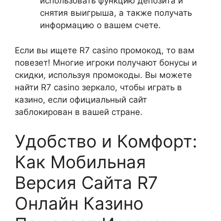
использовать функцию депозита и
снятия выигрыша, а также получать
информацию о вашем счете.
Если вы ищете R7 casino промокод, то вам
повезет! Многие игроки получают бонусы и
скидки, используя промокоды. Вы можете
найти R7 casino зеркало, чтобы играть в
казино, если официальный сайт
заблокирован в вашей стране.
Удобство и Комфорт:
Как Мобильная
Версия Сайта R7
Онлайн Казино