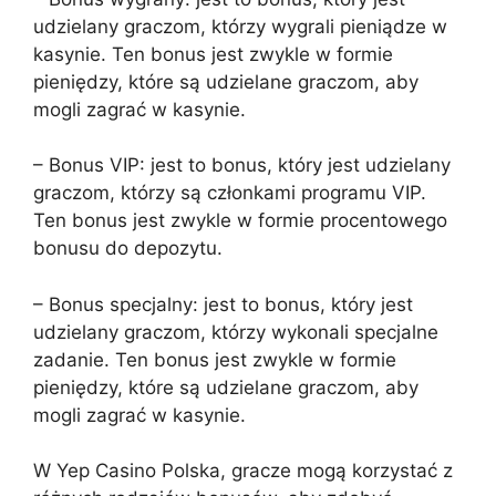
udzielany graczom, którzy wygrali pieniądze w
kasynie. Ten bonus jest zwykle w formie
pieniędzy, które są udzielane graczom, aby
mogli zagrać w kasynie.
– Bonus VIP: jest to bonus, który jest udzielany
graczom, którzy są członkami programu VIP.
Ten bonus jest zwykle w formie procentowego
bonusu do depozytu.
– Bonus specjalny: jest to bonus, który jest
udzielany graczom, którzy wykonali specjalne
zadanie. Ten bonus jest zwykle w formie
pieniędzy, które są udzielane graczom, aby
mogli zagrać w kasynie.
W Yep Casino Polska, gracze mogą korzystać z