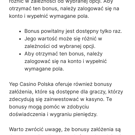
różnić w zależności od wybranej opcji. Aby
otrzymać ten bonus, należy zalogować się na
konto i wypełnić wymagane pola.
Bonus powitalny jest dostępny tylko raz.
Jego wartość może się różnić w
zależności od wybranej opcji.
Aby otrzymać ten bonus, należy
zalogować się na konto i wypełnić
wymagane pola.
Yep Casino Polska oferuje również bonusy
załóżenia, które są dostępne dla graczy, którzy
zdecydują się zainwestować w kasyno. Te
bonusy mogą pomóc w zdobyciu
doświadczenia i wygraniu pieniędzy.
Warto zwrócić uwagę, że bonusy załóżenia są