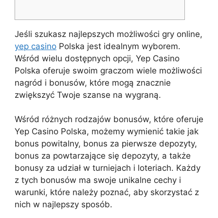
Jeśli szukasz najlepszych możliwości gry online,
yep casino
Polska jest idealnym wyborem.
Wśród wielu dostępnych opcji, Yep Casino
Polska oferuje swoim graczom wiele możliwości
nagród i bonusów, które mogą znacznie
zwiększyć Twoje szanse na wygraną.
Wśród różnych rodzajów bonusów, które oferuje
Yep Casino Polska, możemy wymienić takie jak
bonus powitalny, bonus za pierwsze depozyty,
bonus za powtarzające się depozyty, a także
bonusy za udział w turniejach i loteriach. Każdy
z tych bonusów ma swoje unikalne cechy i
warunki, które należy poznać, aby skorzystać z
nich w najlepszy sposób.