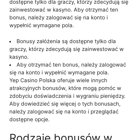
dostępne tylko dla graczy, którzy zdecydują się
zainwestować w kasyno. Aby otrzymać ten
bonus, należy zalogować się na konto i
wypełnić wymagane pola.
Bonusy załóżenia są dostępne tylko dla
graczy, którzy zdecydują się zainwestować w
kasyno.
Aby otrzymać ten bonus, należy zalogować
się na konto i wypełnić wymagane pola.
Yep Casino Polska oferuje wiele innych
atrakcyjnych bonusów, które mogą pomóc w
zdobyciu doświadczenia i wygraniu pieniędzy.
Aby dowiedzieć się więcej o tych bonusach,
należy zalogować się na konto i przeglądać
dostępne opcje.
Rodzaje bonusów w