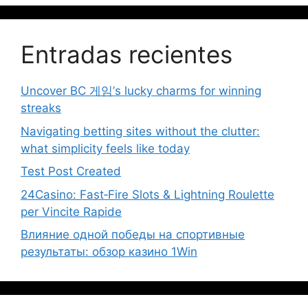
Entradas recientes
Uncover BC 게임’s lucky charms for winning
streaks
Navigating betting sites without the clutter:
what simplicity feels like today
Test Post Created
24Casino: Fast‑Fire Slots & Lightning Roulette
per Vincite Rapide
Влияние одной победы на спортивные
результаты: обзор казино 1Win