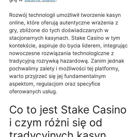
Rozwój technologii umożliwił tworzenie kasyn
online, które oferują autentyczne wrażenia z
gry, zbliżone do tych doświadczanych w
stacjonarnych kasynach. Stake Casino w tym
kontekście, aspiruje do bycia liderem, integrując
nowoczesne rozwiązania technologiczne z
tradycyjną rozrywką hazardową. Zanim jednak
pochwalimy zalety i możliwości tej platformy,
warto przyjrzeć się jej fundamentalnym
aspektom, regulacjom oraz specyfice
oferowanych usług.
Co to jest Stake Casino
i czym różni się od
tradycyjnych kasyn