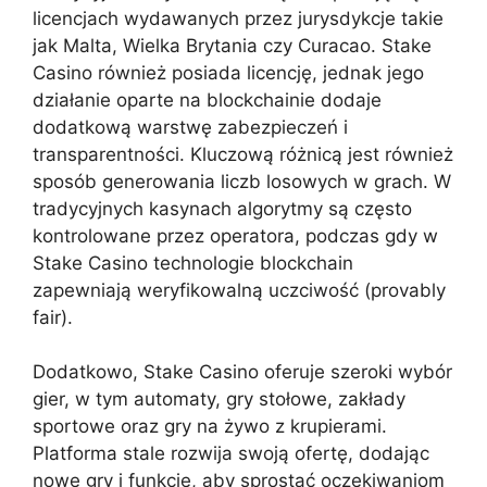
licencjach wydawanych przez jurysdykcje takie
jak Malta, Wielka Brytania czy Curacao. Stake
Casino również posiada licencję, jednak jego
działanie oparte na blockchainie dodaje
dodatkową warstwę zabezpieczeń i
transparentności. Kluczową różnicą jest również
sposób generowania liczb losowych w grach. W
tradycyjnych kasynach algorytmy są często
kontrolowane przez operatora, podczas gdy w
Stake Casino technologie blockchain
zapewniają weryfikowalną uczciwość (provably
fair).
Dodatkowo, Stake Casino oferuje szeroki wybór
gier, w tym automaty, gry stołowe, zakłady
sportowe oraz gry na żywo z krupierami.
Platforma stale rozwija swoją ofertę, dodając
nowe gry i funkcje, aby sprostać oczekiwaniom