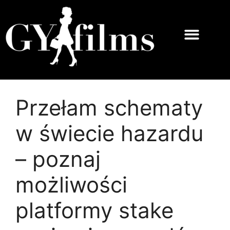
Przełam schematy
w świecie hazardu
– poznaj
możliwości
platformy stake