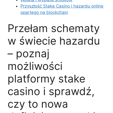
Przyszłość Stake Casino i hazardu online
opartego na blockchain
Przełam schematy
w świecie hazardu
– poznaj
możliwości
platformy stake
casino i sprawdź,
czy to nowa