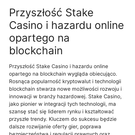
Przyszłość Stake
Casino i hazardu online
opartego na
blockchain
Przyszłość Stake Casino i hazardu online
opartego na blockchain wygląda obiecująco.
Rosnąca popularność kryptowalut i technologii
blockchain stwarza nowe możliwości rozwoju i
innowacji w branży hazardowej. Stake Casino,
jako pionier w integracji tych technologii, ma
szansę stać się liderem rynku i kształtować
przyszłe trendy. Kluczem do sukcesu będzie
dalsze rozwijanie oferty gier, poprawa
bezpieczeństwa i regulacji prawnych oraz