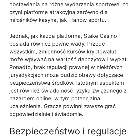
obstawiania na różne wydarzenia sportowe, co
czyni platformę atrakcyjną zarówno dla
miłośników kasyna, jak i fanów sportu.
Jednak, jak każda platforma, Stake Casino
posiada również pewne wady. Przede
wszystkim, zmienność kursów kryptowalut
może wpływać na wartość depozytów i wypłat.
Ponadto, brak regulacji prawnej w niektórych
jurysdykcjach może budzić obawy dotyczące
bezpieczeństwa środków. Istotnym aspektem
jest również świadomość ryzyka związanego z
hazardem online, w tym potencjalna
uzależnienie. Gracze powinni zawsze grać
odpowiedzialnie i świadomie.
Bezpieczeństwo i regulacje