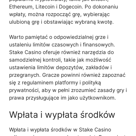
Ethereum, Litecoin i Dogecoin. Po dokonaniu
wpłaty, można rozpocząć grę, wybierając
ulubioną grę i obstawiając wybraną kwotę.
Warto pamiętać o odpowiedzialnej grze i
ustaleniu limitów czasowych i finansowych.
Stake Casino oferuje również narzędzia do
samodzielnej kontroli, takie jak możliwość
ustawienia limitów depozytów, zakładów i
przegranych. Gracze powinni również zapoznać
się z regulaminem platformy i polityką
prywatności, aby w pełni zrozumieć zasady gry i
prawa przysługujące im jako użytkownikom.
Wpłata i wypłata środków
Wpłata i wypłata środków w Stake Casino