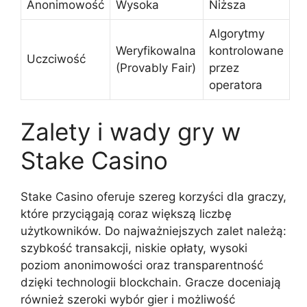
Anonimowość
Wysoka
Niższa
Algorytmy
Weryfikowalna
kontrolowane
Uczciwość
(Provably Fair)
przez
operatora
Zalety i wady gry w
Stake Casino
Stake Casino oferuje szereg korzyści dla graczy,
które przyciągają coraz większą liczbę
użytkowników. Do najważniejszych zalet należą:
szybkość transakcji, niskie opłaty, wysoki
poziom anonimowości oraz transparentność
dzięki technologii blockchain. Gracze doceniają
również szeroki wybór gier i możliwość