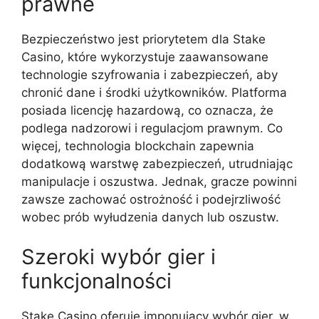
prawne
Bezpieczeństwo jest priorytetem dla Stake
Casino, które wykorzystuje zaawansowane
technologie szyfrowania i zabezpieczeń, aby
chronić dane i środki użytkowników. Platforma
posiada licencję hazardową, co oznacza, że
podlega nadzorowi i regulacjom prawnym. Co
więcej, technologia blockchain zapewnia
dodatkową warstwę zabezpieczeń, utrudniając
manipulacje i oszustwa. Jednak, gracze powinni
zawsze zachować ostrożność i podejrzliwość
wobec prób wyłudzenia danych lub oszustw.
Szeroki wybór gier i
funkcjonalności
Stake Casino oferuje imponujący wybór gier, w