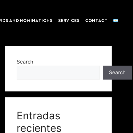
RDS AND NOMINATIONS
SERVICES
CONTACT
Search
Search
Entradas
recientes