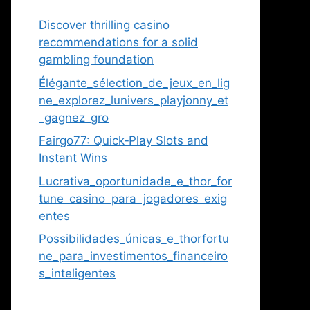
Discover thrilling casino
recommendations for a solid
gambling foundation
Élégante_sélection_de_jeux_en_lig
ne_explorez_lunivers_playjonny_et
_gagnez_gro
Fairgo77: Quick‑Play Slots and
Instant Wins
Lucrativa_oportunidade_e_thor_for
tune_casino_para_jogadores_exig
entes
Possibilidades_únicas_e_thorfortu
ne_para_investimentos_financeiro
s_inteligentes