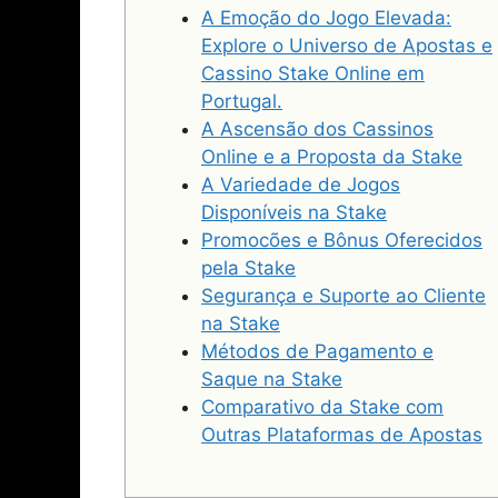
A Emoção do Jogo Elevada:
Explore o Universo de Apostas e
Cassino Stake Online em
Portugal.
A Ascensão dos Cassinos
Online e a Proposta da Stake
A Variedade de Jogos
Disponíveis na Stake
Promocões e Bônus Oferecidos
pela Stake
Segurança e Suporte ao Cliente
na Stake
Métodos de Pagamento e
Saque na Stake
Comparativo da Stake com
Outras Plataformas de Apostas