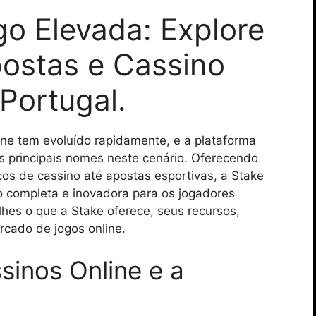
o Elevada: Explore
postas e Cassino
Portugal.
ne tem evoluído rapidamente, e a plataforma
principais nomes neste cenário. Oferecendo
os de cassino até apostas esportivas, a Stake
o completa e inovadora para os jogadores
lhes o que a Stake oferece, seus recursos,
rcado de jogos online.
inos Online e a