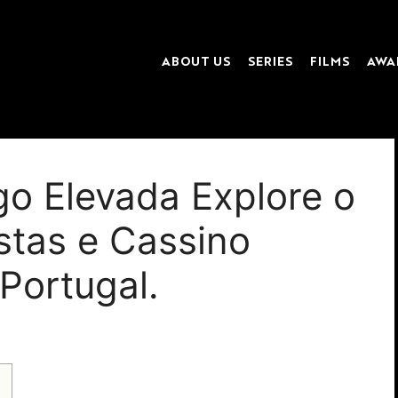
ABOUT US
SERIES
FILMS
AWA
o Elevada Explore o
stas e Cassino
Portugal.