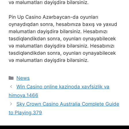
və məlumatları dəyişdirə bilərsiniz.
Pin Up Casino Azərbaycan-da oyunları
oynaydıqdan sonra, hesabınıza baxış və yaxud
məlumatları dəyişdirə bilərsiniz. Hesabınızı
təsdiqləndikdən sonra, oyunları oynayabilecek
və məlumatları dəyişdirə bilərsiniz. Hesabınızı
təsdiqləndikdən sonra, oyunları oynayabilecek
və məlumatları dəyişdirə bilərsiniz.
News
Win Casino online kazinoda xavfsizlik va
himoya.1466
Sky Crown Casino Australia Complete Guide
to Playing.379