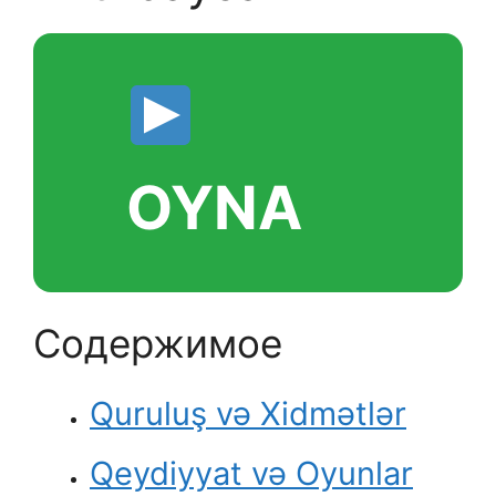
OYNA
Содержимое
Quruluş və Xidmətlər
Qeydiyyat və Oyunlar