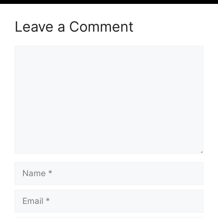
Leave a Comment