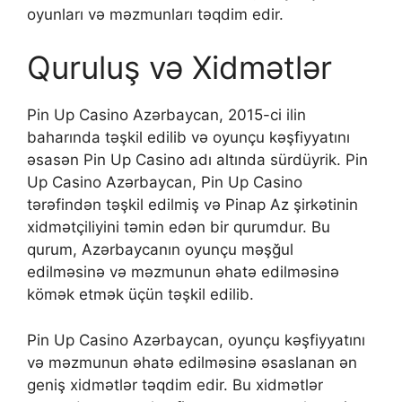
oyunları və məzmunları təqdim edir.
Quruluş və Xidmətlər
Pin Up Casino Azərbaycan, 2015-ci ilin
baharında təşkil edilib və oyunçu kəşfiyyatını
əsasən Pin Up Casino adı altında sürdüyrik. Pin
Up Casino Azərbaycan, Pin Up Casino
tərəfindən təşkil edilmiş və Pinap Az şirkətinin
xidmətçiliyini təmin edən bir qurumdur. Bu
qurum, Azərbaycanın oyunçu məşğul
edilməsinə və məzmunun əhatə edilməsinə
kömək etmək üçün təşkil edilib.
Pin Up Casino Azərbaycan, oyunçu kəşfiyyatını
və məzmunun əhatə edilməsinə əsaslanan ən
geniş xidmətlər təqdim edir. Bu xidmətlər