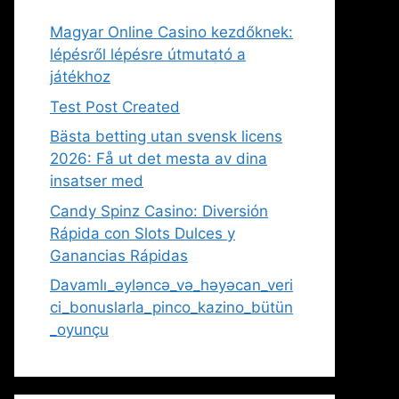
Magyar Online Casino kezdőknek:
lépésről lépésre útmutató a
játékhoz
Test Post Created
Bästa betting utan svensk licens
2026: Få ut det mesta av dina
insatser med
Candy Spinz Casino: Diversión
Rápida con Slots Dulces y
Ganancias Rápidas
Davamlı_əyləncə_və_həyəcan_veri
ci_bonuslarla_pinco_kazino_bütün
_oyunçu