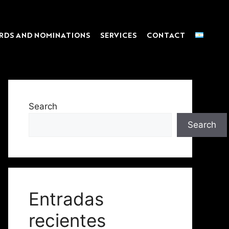
RDS AND NOMINATIONS
SERVICES
CONTACT
Search
Search
Entradas
recientes