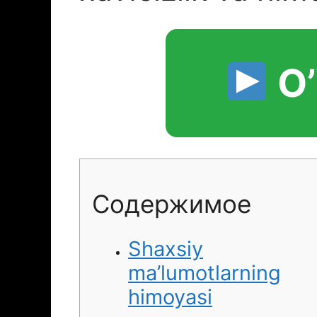
O
Содержимое
Shaxsiy
ma’lumotlarning
himoyasi