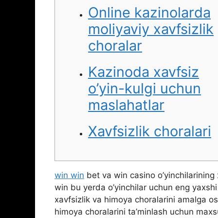
Online kazinolarda
moliyaviy xavfsizlik
choralar
Kazinoda xavfsiz
o’yin-kulgi uchun
maslahatlar
Xavfsizlik choralari
win win
bet va win casino o’yinchilarining
win bu yerda o’yinchilar uchun eng yaxshi
xavfsizlik va himoya choralarini amalga os
himoya choralarini ta’minlash uchun maxs