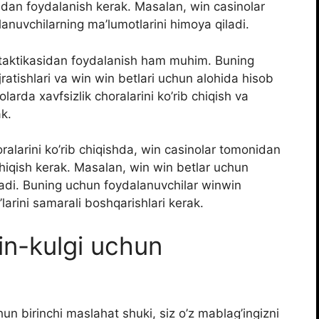
ridan foydalanish kerak. Masalan, win casinolar
anuvchilarning ma’lumotlarini himoya qiladi.
n taktikasidan foydalanish ham muhim. Buning
jratishlari va win win betlari uchun alohida hisob
larda xavfsizlik choralarini ko’rib chiqish va
ak.
oralarini ko’rib chiqishda, win casinolar tomonidan
chiqish kerak. Masalan, win win betlar uchun
ladi. Buning uchun foydalanuvchilar winwin
larini samarali boshqarishlari kerak.
in-kulgi uchun
un birinchi maslahat shuki, siz o’z mablag’ingizni