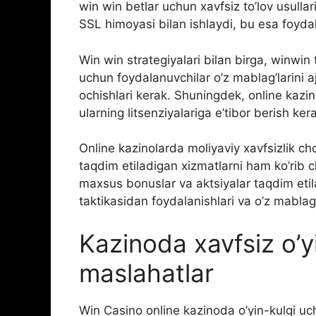
win win betlar uchun xavfsiz to’lov usulla
SSL himoyasi bilan ishlaydi, bu esa foydal
Win win strategiyalari bilan birga, winwi
uchun foydalanuvchilar o’z mablag’larini a
ochishlari kerak. Shuningdek, online kazino
ularning litsenziyalariga e’tibor berish ker
Online kazinolarda moliyaviy xavfsizlik ch
taqdim etiladigan xizmatlarni ham ko’rib 
maxsus bonuslar va aktsiyalar taqdim eti
taktikasidan foydalanishlari va o’z mablag’
Kazinoda xavfsiz o’y
maslahatlar
Win Casino online kazinoda o’yin-kulgi uch