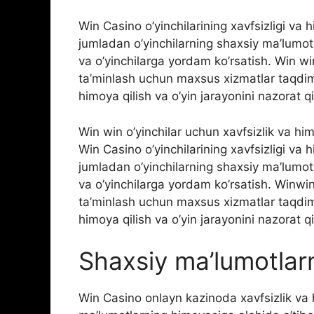
Win Casino o’yinchilarining xavfsizligi va
jumladan o’yinchilarning shaxsiy ma’lumotla
va o’yinchilarga yordam ko’rsatish. Win win
ta’minlash uchun maxsus xizmatlar taqdim 
himoya qilish va o’yin jarayonini nazorat qi
Win win o’yinchilar uchun xavfsizlik va hi
Win Casino o’yinchilarining xavfsizligi va
jumladan o’yinchilarning shaxsiy ma’lumotla
va o’yinchilarga yordam ko’rsatish. Winwin 
ta’minlash uchun maxsus xizmatlar taqdim 
himoya qilish va o’yin jarayonini nazorat qi
Shaxsiy ma’lumotlar
Win Casino onlayn kazinoda xavfsizlik va