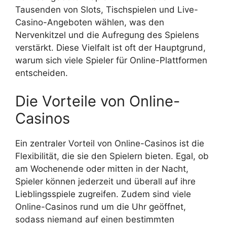
Tausenden von Slots, Tischspielen und Live-
Casino-Angeboten wählen, was den
Nervenkitzel und die Aufregung des Spielens
verstärkt. Diese Vielfalt ist oft der Hauptgrund,
warum sich viele Spieler für Online-Plattformen
entscheiden.
Die Vorteile von Online-
Casinos
Ein zentraler Vorteil von Online-Casinos ist die
Flexibilität, die sie den Spielern bieten. Egal, ob
am Wochenende oder mitten in der Nacht,
Spieler können jederzeit und überall auf ihre
Lieblingsspiele zugreifen. Zudem sind viele
Online-Casinos rund um die Uhr geöffnet,
sodass niemand auf einen bestimmten