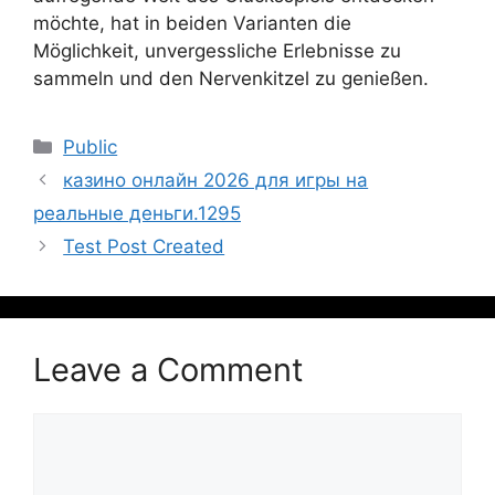
möchte, hat in beiden Varianten die
Möglichkeit, unvergessliche Erlebnisse zu
sammeln und den Nervenkitzel zu genießen.
Public
казино онлайн 2026 для игры на
реальные деньги.1295
Test Post Created
Leave a Comment