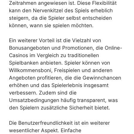
Zeitrahmen angewiesen ist. Diese Flexibilität
kann den Nervenkitzel des Spiels erheblich
steigern, da die Spieler selbst entscheiden
können, wann sie spielen möchten.
Ein weiterer Vorteil ist die Vielzahl von
Bonusangeboten und Promotionen, die Online-
Casinos im Vergleich zu traditionellen
Spielbanken anbieten. Spieler können von
Willkommensboni, Freispielen und anderen
Angeboten profitieren, die die Gewinnchancen
erhöhen und das Spielerlebnis insgesamt
verbessern. Zudem sind die
Umsatzbedingungen häufig transparent, was
den Spielern zusätzliche Sicherheit bietet.
Die Benutzerfreundlichkeit ist ein weiterer
wesentlicher Aspekt. Einfache