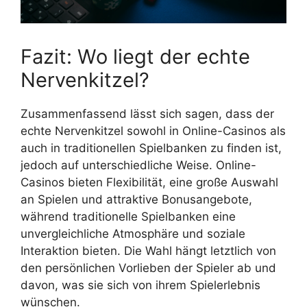
Fazit: Wo liegt der echte
Nervenkitzel?
Zusammenfassend lässt sich sagen, dass der
echte Nervenkitzel sowohl in Online-Casinos als
auch in traditionellen Spielbanken zu finden ist,
jedoch auf unterschiedliche Weise. Online-
Casinos bieten Flexibilität, eine große Auswahl
an Spielen und attraktive Bonusangebote,
während traditionelle Spielbanken eine
unvergleichliche Atmosphäre und soziale
Interaktion bieten. Die Wahl hängt letztlich von
den persönlichen Vorlieben der Spieler ab und
davon, was sie sich von ihrem Spielerlebnis
wünschen.