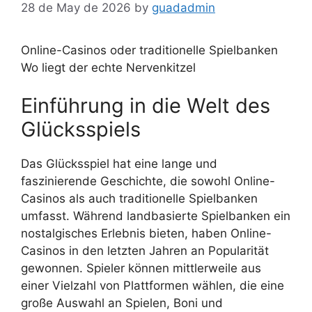
28 de May de 2026
by
guadadmin
Online-Casinos oder traditionelle Spielbanken
Wo liegt der echte Nervenkitzel
Einführung in die Welt des
Glücksspiels
Das Glücksspiel hat eine lange und
faszinierende Geschichte, die sowohl Online-
Casinos als auch traditionelle Spielbanken
umfasst. Während landbasierte Spielbanken ein
nostalgisches Erlebnis bieten, haben Online-
Casinos in den letzten Jahren an Popularität
gewonnen. Spieler können mittlerweile aus
einer Vielzahl von Plattformen wählen, die eine
große Auswahl an Spielen, Boni und