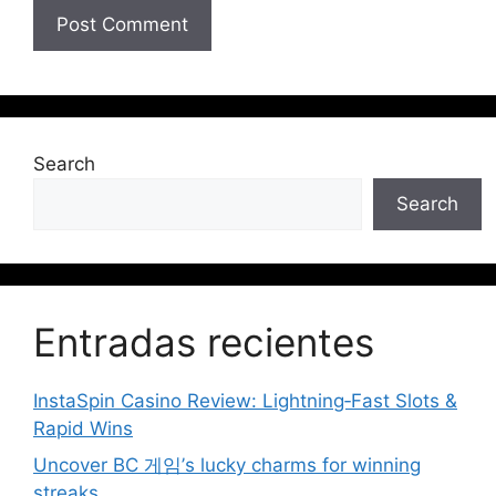
Search
Search
Entradas recientes
InstaSpin Casino Review: Lightning‑Fast Slots &
Rapid Wins
Uncover BC 게임’s lucky charms for winning
streaks