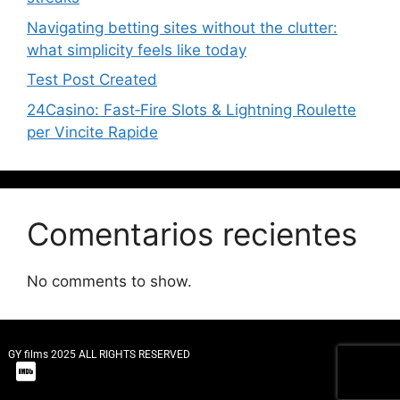
Navigating betting sites without the clutter:
what simplicity feels like today
Test Post Created
24Casino: Fast‑Fire Slots & Lightning Roulette
per Vincite Rapide
Comentarios recientes
No comments to show.
GY films 2025 ALL RIGHTS RESERVED