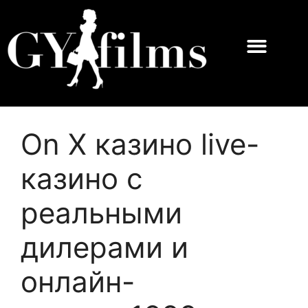
On X казино live-
казино с
реальными
дилерами и
онлайн-