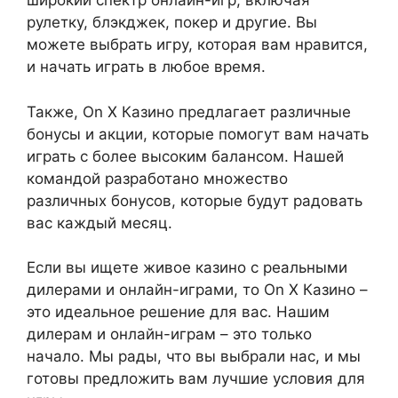
широкий спектр онлайн-игр, включая
рулетку, блэкджек, покер и другие. Вы
можете выбрать игру, которая вам нравится,
и начать играть в любое время.
Также, On X Казино предлагает различные
бонусы и акции, которые помогут вам начать
играть с более высоким балансом. Нашей
командой разработано множество
различных бонусов, которые будут радовать
вас каждый месяц.
Если вы ищете живое казино с реальными
дилерами и онлайн-играми, то On X Казино –
это идеальное решение для вас. Нашим
дилерам и онлайн-играм – это только
начало. Мы рады, что вы выбрали нас, и мы
готовы предложить вам лучшие условия для