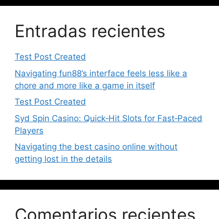
Entradas recientes
Test Post Created
Navigating fun88’s interface feels less like a
chore and more like a game in itself
Test Post Created
Syd Spin Casino: Quick‑Hit Slots for Fast‑Paced
Players
Navigating the best casino online without
getting lost in the details
Comentarios recientes