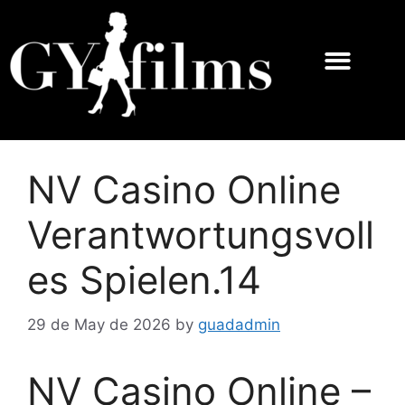
NV Casino Online
Verantwortungsvoll
es Spielen.14
29 de May de 2026
by
guadadmin
NV Casino Online –