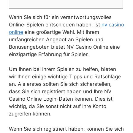
Wenn Sie sich für ein verantwortungsvolles
Online-Spielen entschieden haben, ist
nv casino
online
eine großartige Wahl. Mit ihrem
umfangreichen Angebot an Spielen und
Bonusangeboten bietet NV Casino Online eine
einzigartige Erfahrung für Spieler.
Um Ihnen bei Ihrem Spielen zu helfen, bieten
wir Ihnen einige wichtige Tipps und Ratschläge
an. Als erstes sollten Sie sich sicherstellen,
dass Sie sich registriert haben und Ihre NV
Casino Online Login-Daten kennen. Dies ist
wichtig, da Sie sonst nicht auf Ihre Konto
zugreifen können.
Wenn Sie sich registriert haben, können Sie sich