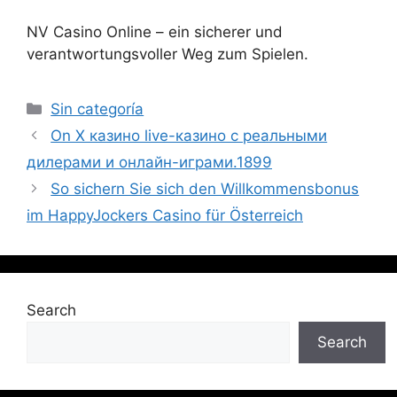
NV Casino Online – ein sicherer und
verantwortungsvoller Weg zum Spielen.
Sin categoría
On X казино live-казино с реальными
дилерами и онлайн-играми.1899
So sichern Sie sich den Willkommensbonus
im HappyJockers Casino für Österreich
Search
Search