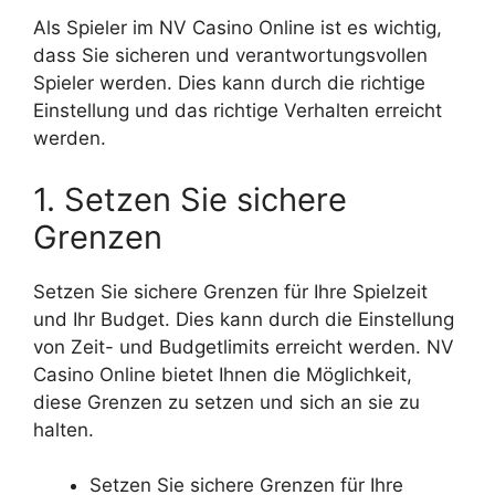
Als Spieler im NV Casino Online ist es wichtig,
dass Sie sicheren und verantwortungsvollen
Spieler werden. Dies kann durch die richtige
Einstellung und das richtige Verhalten erreicht
werden.
1. Setzen Sie sichere
Grenzen
Setzen Sie sichere Grenzen für Ihre Spielzeit
und Ihr Budget. Dies kann durch die Einstellung
von Zeit- und Budgetlimits erreicht werden. NV
Casino Online bietet Ihnen die Möglichkeit,
diese Grenzen zu setzen und sich an sie zu
halten.
Setzen Sie sichere Grenzen für Ihre