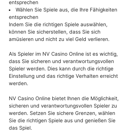
entsprechen
Wählen Sie Spiele aus, die Ihre Fähigkeiten
entsprechen
Indem Sie die richtigen Spiele auswählen,
können Sie sicherstellen, dass Sie sich
amüsieren und nicht zu viel Geld verlieren.
Als Spieler im NV Casino Online ist es wichtig,
dass Sie sicheren und verantwortungsvollen
Spieler werden. Dies kann durch die richtige
Einstellung und das richtige Verhalten erreicht
werden.
NV Casino Online bietet Ihnen die Möglichkeit,
sicheren und verantwortungsvollen Spieler zu
werden. Setzen Sie sichere Grenzen, wählen
Sie die richtigen Spiele aus und genießen Sie
das Spiel.