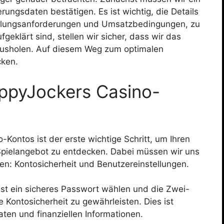
ungsdaten bestätigen. Es ist wichtig, die Details
ahlungsanforderungen und Umsatzbedingungen, zu
geklärt sind, stellen wir sicher, dass wir das
ausholen. Auf diesem Weg zum optimalen
cken.
appyJockers Casino-
-Kontos ist der erste wichtige Schritt, um Ihren
pielangebot zu entdecken. Dabei müssen wir uns
en: Kontosicherheit und Benutzereinstellungen.
chst ein sicheres Passwort wählen und die Zwei-
e Kontosicherheit zu gewährleisten. Dies ist
ten und finanziellen Informationen.