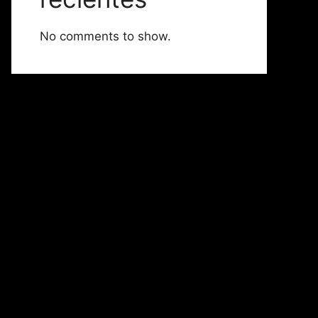
No comments to show.