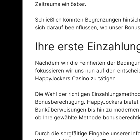
Zeitraums einlösbar.
Schließlich könnten Begrenzungen hinsicht
sich darauf beeinflussen, wo unser Bonu
Ihre erste Einzahlun
Nachdem wir die Feinheiten der Beding
fokussieren wir uns nun auf den entschei
HappyJockers Casino zu tätigen.
Die Wahl der richtigen Einzahlungsmethod
Bonusberechtigung. HappyJockers bietet ei
Banküberweisungen bis hin zu modernen E-W
ob Ihre gewählte Methode bonusberechtigt i
Durch die sorgfältige Eingabe unserer In