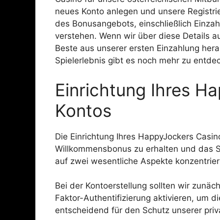
neues Konto anlegen und unsere Registrier
des Bonusangebots, einschließlich Einz
verstehen. Wenn wir über diese Details auf
Beste aus unserer ersten Einzahlung her
Spielerlebnis gibt es noch mehr zu entde
Einrichtung Ihres H
Kontos
Die Einrichtung Ihres HappyJockers Casino
Willkommensbonus zu erhalten und das S
auf zwei wesentliche Aspekte konzentrier
Bei der Kontoerstellung sollten wir zunä
Faktor-Authentifizierung aktivieren, um di
entscheidend für den Schutz unserer priva