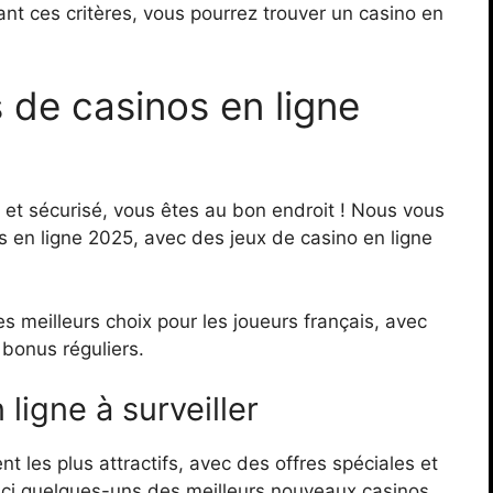
ant ces critères, vous pourrez trouver un casino en
s de casinos en ligne
e et sécurisé, vous êtes au bon endroit ! Nous vous
s en ligne 2025, avec des jeux de casino en ligne
es meilleurs choix pour les joueurs français, avec
 bonus réguliers.
ligne à surveiller
 les plus attractifs, avec des offres spéciales et
oici quelques-uns des meilleurs nouveaux casinos