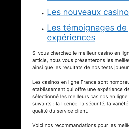
Les nouveaux casinos
Les témoignages de j
expériences
Si vous cherchez le meilleur casino en li
article, nous vous présenterons les meille
ainsi que les résultats de nos tests joueur
Les casinos en ligne France sont nombreux
établissement qui offre une expérience 
sélectionné les meilleurs casinos en ligne
suivants : la licence, la sécurité, la varié
qualité du service client.
Voici nos recommandations pour les meille