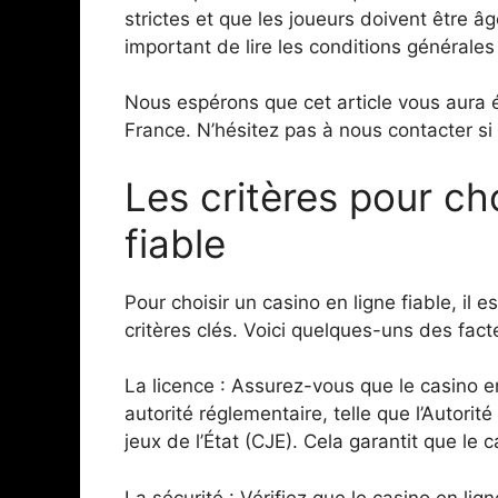
strictes et que les joueurs doivent être â
important de lire les conditions générales
Nous espérons que cet article vous aura ét
France. N’hésitez pas à nous contacter s
Les critères pour cho
fiable
Pour choisir un casino en ligne fiable, il
critères clés. Voici quelques-uns des fact
La licence : Assurez-vous que le casino e
autorité réglementaire, telle que l’Autori
jeux de l’État (CJE). Cela garantit que le 
La sécurité : Vérifiez que le casino en lig