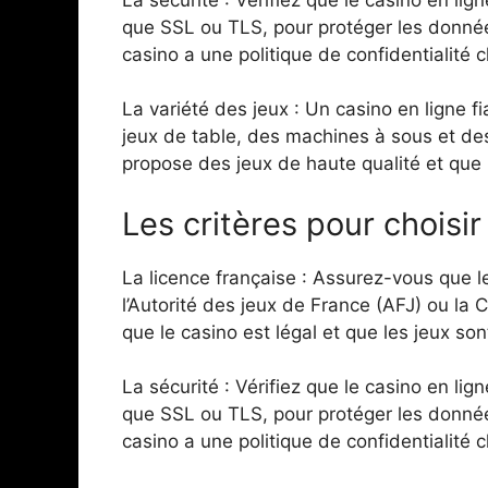
que SSL ou TLS, pour protéger les donné
casino a une politique de confidentialité c
La variété des jeux : Un casino en ligne fi
jeux de table, des machines à sous et de
propose des jeux de haute qualité et que l
Les critères pour choisir
La licence française : Assurez-vous que l
l’Autorité des jeux de France (AFJ) ou la 
que le casino est légal et que les jeux so
La sécurité : Vérifiez que le casino en lig
que SSL ou TLS, pour protéger les donné
casino a une politique de confidentialité c