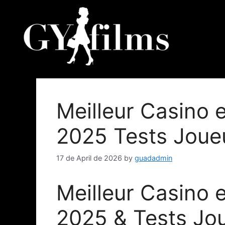
Meilleur Casino e
2025 Tests Joue
17 de April de 2026
by
guadadmin
Meilleur Casino e
2025 & Tests Jo