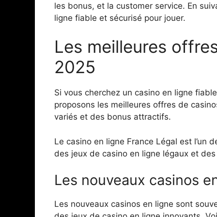
les bonus, et la customer service. En suiv
ligne fiable et sécurisé pour jouer.
Les meilleures offre
2025
Si vous cherchez un casino en ligne fiabl
proposons les meilleures offres de casino
variés et des bonus attractifs.
Le casino en ligne France Légal est l’un d
des jeux de casino en ligne légaux et des
Les nouveaux casinos en 
Les nouveaux casinos en ligne sont souvent
des jeux de casino en ligne innovants. V