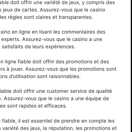
able doit offrir une variété de jeux, y compris des
s jeux de cartes. Assurez-vous que le casino
es règles sont claires et transparentes.
casino en ligne en lisant les commentaires des
es experts. Assurez-vous que le casino a une
 satisfaits de leurs expériences.
 ligne fiable doit offrir des promotions et des
urs à jouer. Assurez-vous que les promotions sont
ons d’utilisation sont raisonnables.
iable doit offrir une customer service de qualité
e. Assurez-vous que le casino a une équipe de
es sont rapides et efficaces.
 fiable, il est essentiel de prendre en compte les
 la variété des jeux, la réputation, les promotions et