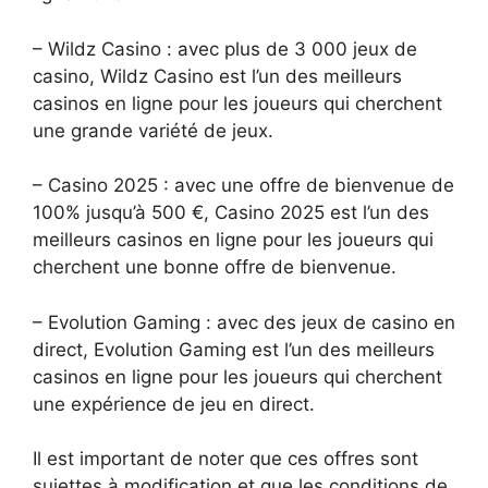
– Wildz Casino : avec plus de 3 000 jeux de
casino, Wildz Casino est l’un des meilleurs
casinos en ligne pour les joueurs qui cherchent
une grande variété de jeux.
– Casino 2025 : avec une offre de bienvenue de
100% jusqu’à 500 €, Casino 2025 est l’un des
meilleurs casinos en ligne pour les joueurs qui
cherchent une bonne offre de bienvenue.
– Evolution Gaming : avec des jeux de casino en
direct, Evolution Gaming est l’un des meilleurs
casinos en ligne pour les joueurs qui cherchent
une expérience de jeu en direct.
Il est important de noter que ces offres sont
sujettes à modification et que les conditions de