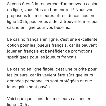
Si vous êtes à la recherche d’un nouveau casino
en ligne, vous êtes au bon endroit ! Nous vous
proposons les meilleures offres de casinos en
ligne 2025, pour vous aider à trouver le meilleur
casino en ligne pour vos besoins.
Le casino français en ligne, c’est une excellente
option pour les joueurs français, car ils peuvent
jouer en français et bénéficier de promotions
spécifiques pour les joueurs français.
Le casino en ligne fiable, c’est une priorité pour
les joueurs, car ils veulent être sûrs que leurs
données personnelles sont protégées et que
leurs gains sont payés.
Voici quelques-uns des meilleurs casinos en
ligne 2025 :