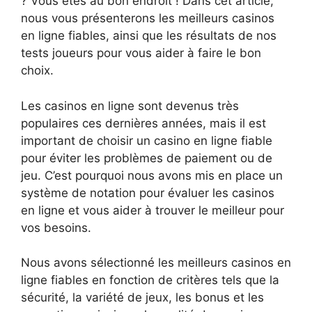
? Vous êtes au bon endroit ! Dans cet article,
nous vous présenterons les meilleurs casinos
en ligne fiables, ainsi que les résultats de nos
tests joueurs pour vous aider à faire le bon
choix.
Les casinos en ligne sont devenus très
populaires ces dernières années, mais il est
important de choisir un casino en ligne fiable
pour éviter les problèmes de paiement ou de
jeu. C’est pourquoi nous avons mis en place un
système de notation pour évaluer les casinos
en ligne et vous aider à trouver le meilleur pour
vos besoins.
Nous avons sélectionné les meilleurs casinos en
ligne fiables en fonction de critères tels que la
sécurité, la variété de jeux, les bonus et les