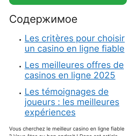
Содержимое
Les critères pour choisir
un casino en ligne fiable
Les meilleures offres de
casinos en ligne 2025
Les témoignages de
joueurs : les meilleures
expériences
Vous cherchez le meilleur casino en ligne fiable