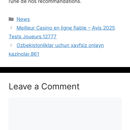
l’une de nos recommandations.
News
Meilleur Casino en ligne fiable – Avis 2025
Tests Joueurs.12777
Ozbekistonliklar uchun xavfsiz onlayn
kazinolar.861
Leave a Comment