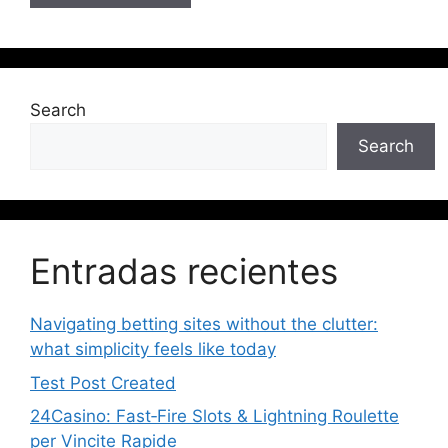
Search
Search
Entradas recientes
Navigating betting sites without the clutter:
what simplicity feels like today
Test Post Created
24Casino: Fast‑Fire Slots & Lightning Roulette
per Vincite Rapide