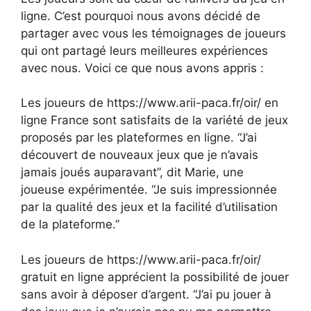
ligne. C’est pourquoi nous avons décidé de
partager avec vous les témoignages de joueurs
qui ont partagé leurs meilleures expériences
avec nous. Voici ce que nous avons appris :
Les joueurs de https://www.arii-paca.fr/oir/ en
ligne France sont satisfaits de la variété de jeux
proposés par les plateformes en ligne. “J’ai
découvert de nouveaux jeux que je n’avais
jamais joués auparavant”, dit Marie, une
joueuse expérimentée. “Je suis impressionnée
par la qualité des jeux et la facilité d’utilisation
de la plateforme.”
Les joueurs de https://www.arii-paca.fr/oir/
gratuit en ligne apprécient la possibilité de jouer
sans avoir à déposer d’argent. “J’ai pu jouer à