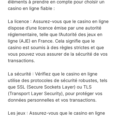
éléments à prendre en compte pour choisir un
casino en ligne fiable :
La licence : Assurez-vous que le casino en ligne
dispose d’une licence émise par une autorité
réglementaire, telle que l’Autorité des jeux en
ligne (AJE) en France. Cela signifie que le
casino est soumis à des règles strictes et que
vous pouvez vous assurer de la sécurité de vos
transactions.
La sécurité : Vérifiez que le casino en ligne
utilise des protocoles de sécurité robustes, tels
que SSL (Secure Sockets Layer) ou TLS
(Transport Layer Security), pour protéger vos
données personnelles et vos transactions.
Les jeux : Assurez-vous que le casino en ligne