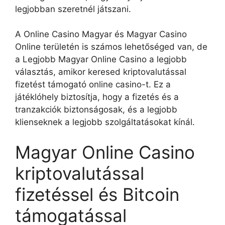
legjobban szeretnél játszani.
A Online Casino Magyar és Magyar Casino
Online területén is számos lehetőséged van, de
a Legjobb Magyar Online Casino a legjobb
választás, amikor keresed kriptovalutással
fizetést támogató online casino-t. Ez a
játéklóhely biztosítja, hogy a fizetés és a
tranzakciók biztonságosak, és a legjobb
klienseknek a legjobb szolgáltatásokat kínál.
Magyar Online Casino
kriptovalutással
fizetéssel és Bitcoin
támogatással