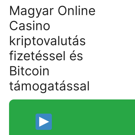
Magyar Online
Casino
kriptovalutás
fizetéssel és
Bitcoin
támogatással