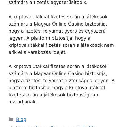
számára a fizetés egyszerűsítődik.
A kriptovalutákkal fizetés során a játékosok
számára a Magyar Online Casino biztosítja,
hogy a fizetési folyamat gyors és egyszerű
legyen. A platform biztosítja, hogy a
kriptovalutákkal fizetés során a játékosok nem
érik el a várakozás idejét.
A kriptovalutákkal fizetés során a játékosok
számára a Magyar Online Casino biztosítja,
hogy a fizetési folyamat biztonságos legyen. A
platform biztosítja, hogy a kriptovalutákkal
fizetés során a játékosok biztonságban
maradjanak.
Blog