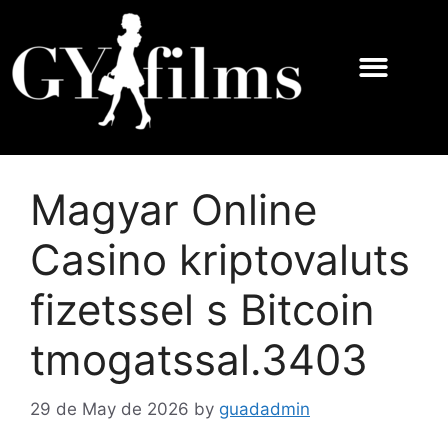
Magyar Online
Casino kriptovaluts
fizetssel s Bitcoin
tmogatssal.3403
29 de May de 2026
by
guadadmin