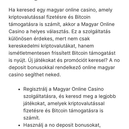
Ha keresed egy magyar online casino, amely
kriptovalutással fizetésre és Bitcoin
támogatásra is számít, akkor a Magyar Online
Casino a helyes választás. Ez a szolgáltatás
különösen érdekes, mert nem csak
kereskedelmi kriptovalutákat, hanem
ismétletmentesen frissített Bitcoin támogatást
is nyújt. Új játékokat és promóciót keresel? A no
deposit bonusokkal rendelkező online magyar
casino segíthet neked.
Regisztrálj a Magyar Online Casino
szolgáltatásra, és keresd meg a legjobb
játékokat, amelyek kriptovalutással
fizetésre és Bitcoin támogatásra is
számít.
Használj a no deposit bonusokat,