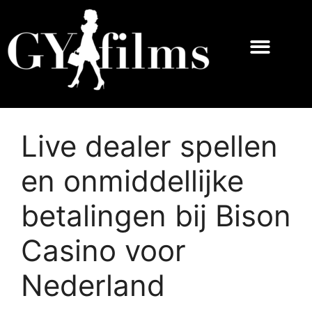
Live dealer spellen
en onmiddellijke
betalingen bij Bison
Casino voor
Nederland