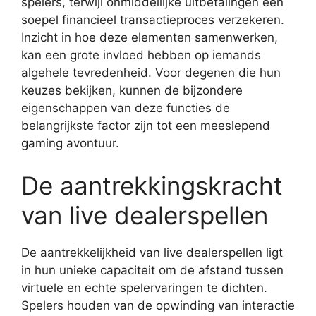
spelers, terwijl onmiddellijke uitbetalingen een
soepel financieel transactieproces verzekeren.
Inzicht in hoe deze elementen samenwerken,
kan een grote invloed hebben op iemands
algehele tevredenheid. Voor degenen die hun
keuzes bekijken, kunnen de bijzondere
eigenschappen van deze functies de
belangrijkste factor zijn tot een meeslepend
gaming avontuur.
De aantrekkingskracht
van live dealerspellen
De aantrekkelijkheid van live dealerspellen ligt
in hun unieke capaciteit om de afstand tussen
virtuele en echte spelervaringen te dichten.
Spelers houden van de opwinding van interactie