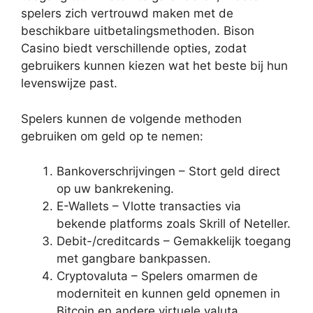
spelers zich vertrouwd maken met de
beschikbare uitbetalingsmethoden. Bison
Casino biedt verschillende opties, zodat
gebruikers kunnen kiezen wat het beste bij hun
levenswijze past.
Spelers kunnen de volgende methoden
gebruiken om geld op te nemen:
Bankoverschrijvingen – Stort geld direct
op uw bankrekening.
E-Wallets – Vlotte transacties via
bekende platforms zoals Skrill of Neteller.
Debit-/creditcards – Gemakkelijk toegang
met gangbare bankpassen.
Cryptovaluta – Spelers omarmen de
moderniteit en kunnen geld opnemen in
Bitcoin en andere virtuele valuta.