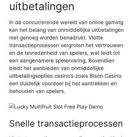
uitbetalingen
In de concurrerende wereld van online gaming
kan het belang van onmiddellijke uitbetalingen
niet genoeg worden benadrukt. Vlotte
transactieprocessen vergroten het vertrouwen
en de tevredenheid van spelers, wat leidt tot
een aangenamere spelervaring. Bovendien
biedt het aanbieden van onmiddellijke
uitbetalingsopties casino’s zoals Bison Casino
een duidelijk voordeel bij het aantrekken en
behouden van spelers.
Snelle transactieprocessen