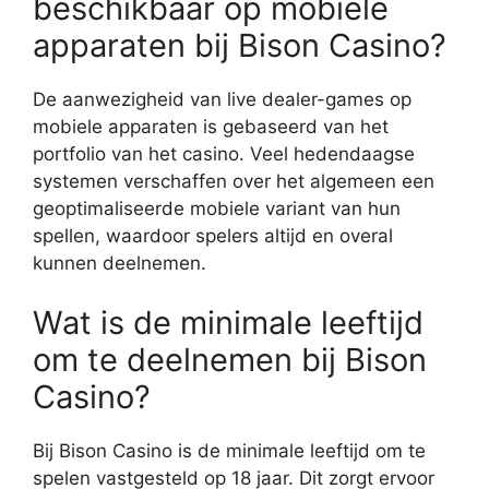
beschikbaar op mobiele
apparaten bij Bison Casino?
De aanwezigheid van live dealer-games op
mobiele apparaten is gebaseerd van het
portfolio van het casino. Veel hedendaagse
systemen verschaffen over het algemeen een
geoptimaliseerde mobiele variant van hun
spellen, waardoor spelers altijd en overal
kunnen deelnemen.
Wat is de minimale leeftijd
om te deelnemen bij Bison
Casino?
Bij Bison Casino is de minimale leeftijd om te
spelen vastgesteld op 18 jaar. Dit zorgt ervoor