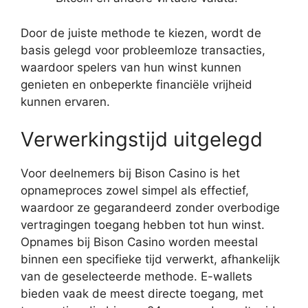
Door de juiste methode te kiezen, wordt de
basis gelegd voor probleemloze transacties,
waardoor spelers van hun winst kunnen
genieten en onbeperkte financiële vrijheid
kunnen ervaren.
Verwerkingstijd uitgelegd
Voor deelnemers bij Bison Casino is het
opnameproces zowel simpel als effectief,
waardoor ze gegarandeerd zonder overbodige
vertragingen toegang hebben tot hun winst.
Opnames bij Bison Casino worden meestal
binnen een specifieke tijd verwerkt, afhankelijk
van de geselecteerde methode. E-wallets
bieden vaak de meest directe toegang, met