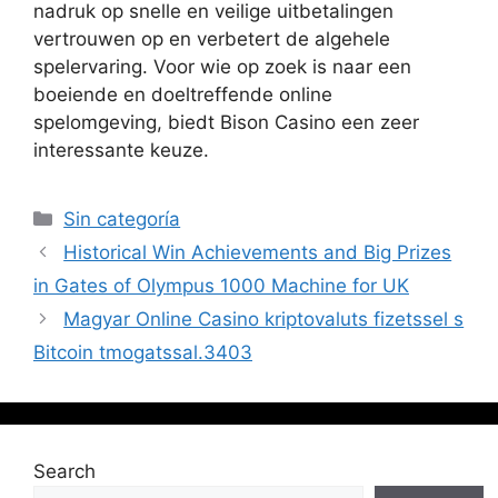
nadruk op snelle en veilige uitbetalingen
vertrouwen op en verbetert de algehele
spelervaring. Voor wie op zoek is naar een
boeiende en doeltreffende online
spelomgeving, biedt Bison Casino een zeer
interessante keuze.
Sin categoría
Historical Win Achievements and Big Prizes
in Gates of Olympus 1000 Machine for UK
Magyar Online Casino kriptovaluts fizetssel s
Bitcoin tmogatssal.3403
Search