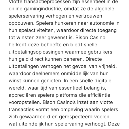
Vlotte transactieprocessen zijn essentieel in de
online gamingindustrie, omdat ze de algehele
spelerservaring verhogen en vertrouwen
opbouwen. Spelers hunkeren naar autonomie in
hun spelactiviteiten, waardoor directe toegang
tot winsten zeer gewenst is. Bison Casino
herkent deze behoefte en biedt snelle
uitbetalingsoplossingen waarmee gebruikers
hun geld direct kunnen beheren. Directe
uitbetalingen verhogen het gevoel van vrijheid,
waardoor deelnemers onmiddellijk van hun
winst kunnen genieten. In een snelle digitale
wereld, waar tijd van essentieel belang is,
appreciëren spelers platforms die efficiëntie
vooropstellen. Bison Casino’s inzet aan vlotte
transacties vormt een omgeving waarin spelers
zich gewaardeerd en gerespecteerd voelen,
wat uiteindelijk hun spelervaring verhoogt. Deze