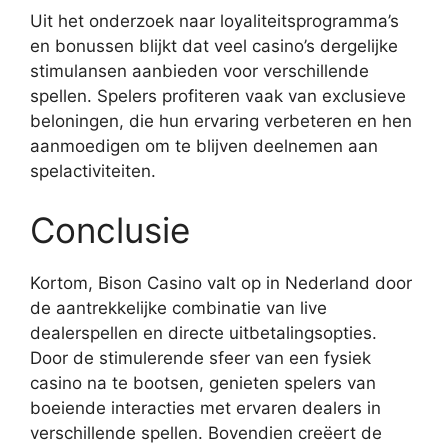
Uit het onderzoek naar loyaliteitsprogramma’s
en bonussen blijkt dat veel casino’s dergelijke
stimulansen aanbieden voor verschillende
spellen. Spelers profiteren vaak van exclusieve
beloningen, die hun ervaring verbeteren en hen
aanmoedigen om te blijven deelnemen aan
spelactiviteiten.
Conclusie
Kortom, Bison Casino valt op in Nederland door
de aantrekkelijke combinatie van live
dealerspellen en directe uitbetalingsopties.
Door de stimulerende sfeer van een fysiek
casino na te bootsen, genieten spelers van
boeiende interacties met ervaren dealers in
verschillende spellen. Bovendien creëert de