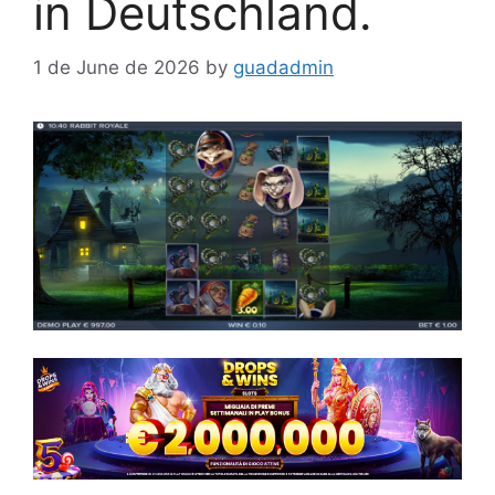
in Deutschland.
1 de June de 2026
by
guadadmin