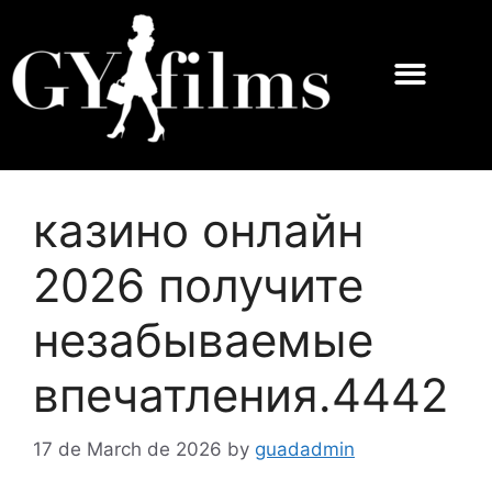
казино онлайн
2026 получите
незабываемые
впечатления.4442
17 de March de 2026
by
guadadmin