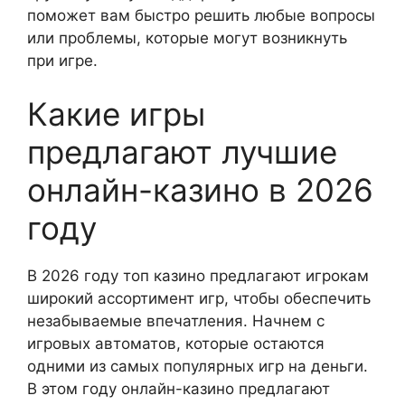
поможет вам быстро решить любые вопросы
или проблемы, которые могут возникнуть
при игре.
Какие игры
предлагают лучшие
онлайн-казино в 2026
году
В 2026 году топ казино предлагают игрокам
широкий ассортимент игр, чтобы обеспечить
незабываемые впечатления. Начнем с
игровых автоматов, которые остаются
одними из самых популярных игр на деньги.
В этом году онлайн-казино предлагают