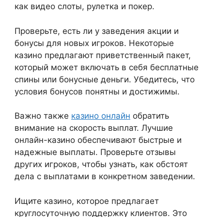
как видео слоты, рулетка и покер.
Проверьте, есть ли у заведения акции и
бонусы для новых игроков. Некоторые
казино предлагают приветственный пакет,
который может включать в себя бесплатные
спины или бонусные деньги. Убедитесь, что
условия бонусов понятны и достижимы.
Важно также
казино онлайн
обратить
внимание на скорость выплат. Лучшие
онлайн-казино обеспечивают быстрые и
надежные выплаты. Проверьте отзывы
других игроков, чтобы узнать, как обстоят
дела с выплатами в конкретном заведении.
Ищите казино, которое предлагает
круглосуточную поддержку клиентов. Это