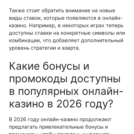
Также стоит обратить внимание на новые
виды ставок, которые появляются в онлайн-
казино. Например, в некоторых играх теперь
доступны ставки на конкретные символы или
комбинации, что добавляет дополнительный
уровень стратегии и азарта.
Какие бонусы и
промокоды доступны
в популярных онлайн-
казино в 2026 году?
В 2026 году онлайн-казино продолжают
предлагать привлекательные бонусы и