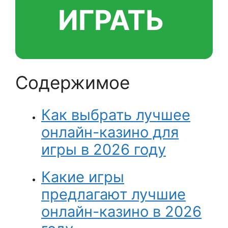
ИГРАТЬ
Содержимое
Как выбрать лучшее
онлайн-казино для
игры в 2026 году
Какие игры
предлагают лучшие
онлайн-казино в 2026