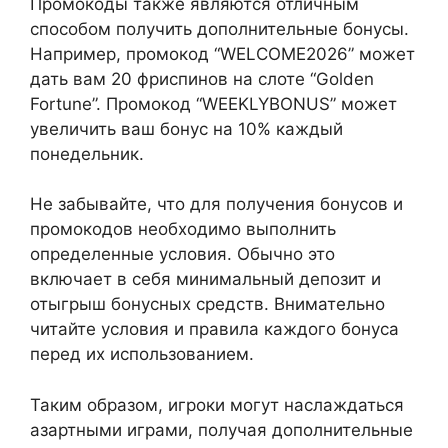
Промокоды также являются отличным
способом получить дополнительные бонусы.
Например, промокод “WELCOME2026” может
дать вам 20 фриспинов на слоте “Golden
Fortune”. Промокод “WEEKLYBONUS” может
увеличить ваш бонус на 10% каждый
понедельник.
Не забывайте, что для получения бонусов и
промокодов необходимо выполнить
определенные условия. Обычно это
включает в себя минимальный депозит и
отыгрыш бонусных средств. Внимательно
читайте условия и правила каждого бонуса
перед их использованием.
Таким образом, игроки могут наслаждаться
азартными играми, получая дополнительные