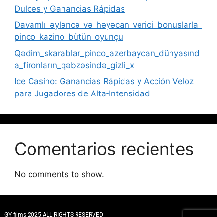
Dulces y Ganancias Rápidas
Davamlı_əyləncə_və_həyəcan_verici_bonuslarla_
pinco_kazino_bütün_oyunçu
Qədim_skarablar_pinco_azerbaycan_dünyasınd
a_fironların_qəbzəsində_gizli_x
Ice Casino: Ganancias Rápidas y Acción Veloz
para Jugadores de Alta‑Intensidad
Comentarios recientes
No comments to show.
GY films 2025 ALL RIGHTS RESERVED