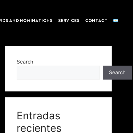
RDS AND NOMINATIONS
SERVICES
CONTACT
Search
Search
Entradas
recientes