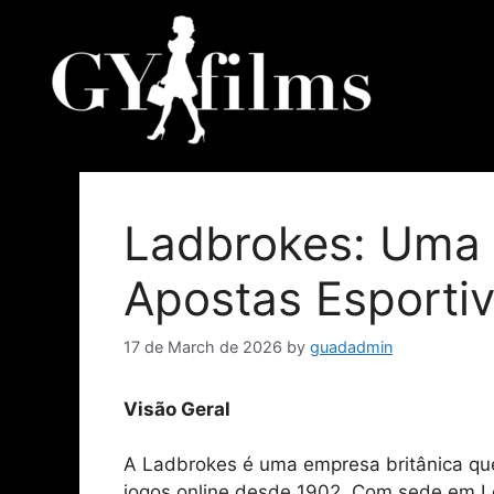
Ladbrokes: Uma
Apostas Esportiv
17 de March de 2026
by
guadadmin
Visão Geral
A Ladbrokes é uma empresa britânica qu
jogos online desde 1902. Com sede em L