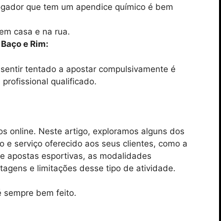
 jogador que tem um apendice químico é bem
 em casa e na rua.
Baço e Rim:
e sentir tentado a apostar compulsivamente é
rofissional qualificado.
s online. Neste artigo, exploramos alguns dos
 e serviço oferecido aos seus clientes, como a
 de apostas esportivas, as modalidades
ntagens e limitações desse tipo de atividade.
é sempre bem feito.