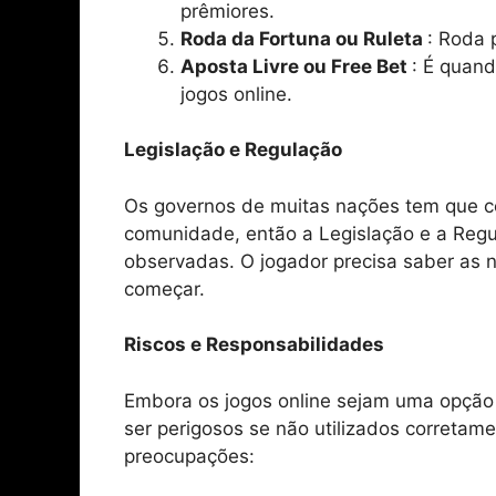
prêmiores.
Roda da Fortuna ou Ruleta
: Roda 
Aposta Livre ou Free Bet
: É quand
jogos online.
Legislação e Regulação
Os governos de muitas nações tem que co
comunidade, então a Legislação e a Re
observadas. O jogador precisa saber as n
começar.
Riscos e Responsabilidades
Embora os jogos online sejam uma opção
ser perigosos se não utilizados corretame
preocupações: