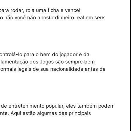
para rodar, rola uma ficha e vence!
o não você não aposta dinheiro real em seus
ntrolá-lo para o bem do jogador e da
gulamentação dos Jogos são sempre bem
ormais legais de sua nacionalidade antes de
 de entretenimento popular, eles também podem
nte. Aqui estão algumas das principais