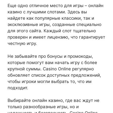
Еще одно отличное место для игры – онлайн
казино с лучшими слотами. Здесь вы
найдете как популярные классики, так и
эксклюзивные игры, созданные специально
для этого сайта. Каждый слот тщательно
проверен и имеет лицензию, что гарантирует
честную игру.
Не забывайте про бонусы и промокоды,
которые помогут вам начать игру с более
крупной суммы. Casino Online регулярно
обновляет список доступных предложений,
чтобы игроки могли выбрать то, что им
подходит.
Выбирайте онлайн казино, где вас ждут не
только разнообразные игры, но и