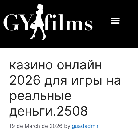
казино онлайн
2026 для игры на
реальные
деньги.2508
19 de March de 2026
by
guadadmin