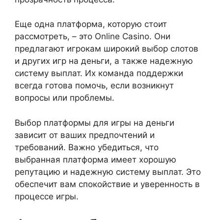
Еще одна платформа, которую стоит
рассмотреть, – это Online Casino. Они
предлагают игрокам широкий выбор слотов
и других игр на деньги, а также надежную
систему выплат. Их команда поддержки
всегда готова помочь, если возникнут
вопросы или проблемы.
Выбор платформы для игры на деньги
зависит от ваших предпочтений и
требований. Важно убедиться, что
выбранная платформа имеет хорошую
репутацию и надежную систему выплат. Это
обеспечит вам спокойствие и уверенность в
процессе игры.