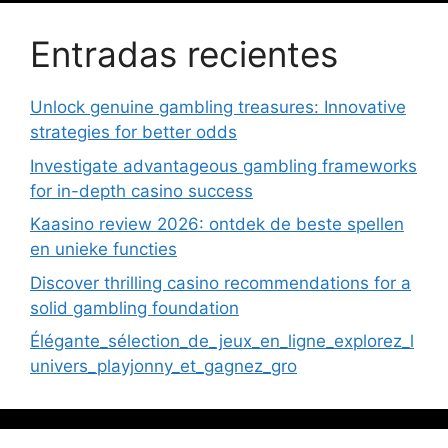
Entradas recientes
Unlock genuine gambling treasures: Innovative
strategies for better odds
Investigate advantageous gambling frameworks
for in-depth casino success
Kaasino review 2026: ontdek de beste spellen
en unieke functies
Discover thrilling casino recommendations for a
solid gambling foundation
Élégante_sélection_de_jeux_en_ligne_explorez_l
univers_playjonny_et_gagnez_gro