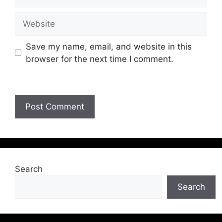
Save my name, email, and website in this
browser for the next time I comment.
Search
Search