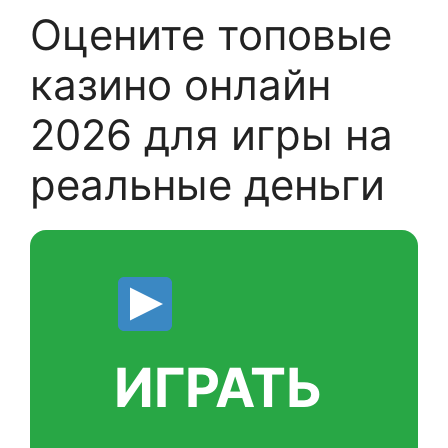
Оцените топовые
казино онлайн
2026 для игры на
реальные деньги
ИГРАТЬ