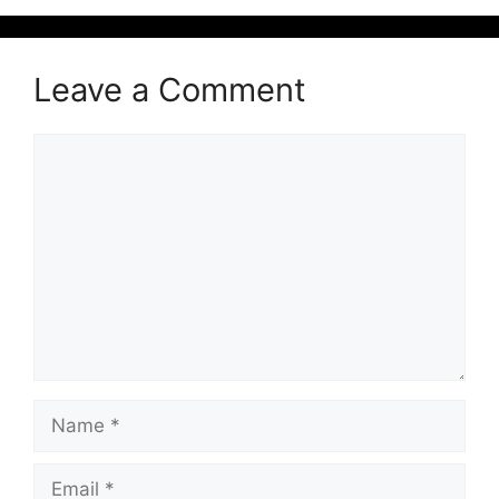
Leave a Comment