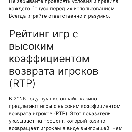
Не забывайте проверять условия и правила
каждого бонуса перед их использованием.
Всегда играйте ответственно и разумно.
Рейтинг игр с
высоким
коэффициентом
возврата игроков
(RTP)
В 2026 году лучшие онлайн-казино
предлагают игры с высоким коэффициентом
возврата игроков (RTP). Этот показатель
указывает на процент, который казино
возвращает игрокам в виде выигрышей. Чем