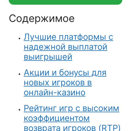
Содержимое
Лучшие платформы с
надежной выплатой
выигрышей
Акции и бонусы для
новых игроков в
онлайн-казино
Рейтинг игр с высоким
коэффициентом
возврата игроков (RTP)