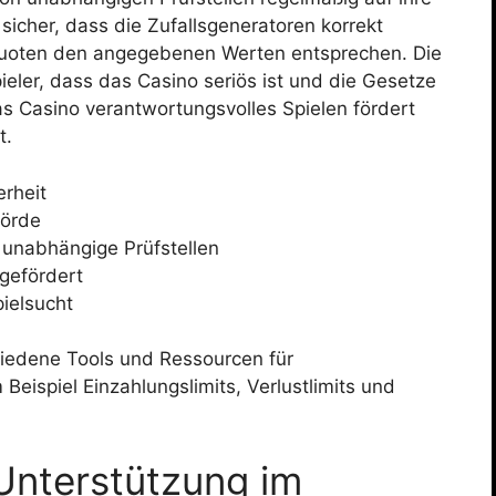
n sicher, dass die Zufallsgeneratoren korrekt
quoten den angegebenen Werten entsprechen. Die
pieler, dass das Casino seriös ist und die Gesetze
 das Casino verantwortungsvolles Spielen fördert
t.
erheit
hörde
unabhängige Prüfstellen
gefördert
ielsucht
iedene Tools und Ressourcen für
Beispiel Einzahlungslimits, Verlustlimits und
Unterstützung im