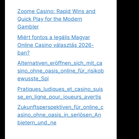
Zoome Casino: Rapid Wins and
Quick Play for the Modern
Gambler
Miért fontos a legális Magyar
Online Casino választás 2026-
ban?
Alternativen_eröffnen_sich_mit_ca
sino_ohne_oasis_online_für_risikob
ewusste_Spi
Pratiques_ludiques_et_casino_suis
se_en_ligne_pour_joueurs_avertis
Zukunftsperspektiven_für_online_c
asino_ohne_oasis_in_seriösen_An
bietern_und_ne