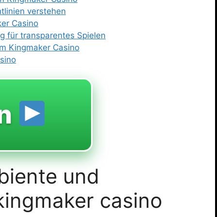
linien verstehen
ker Casino
g für transparentes Spielen
im Kingmaker Casino
sino
en
biente und
ingmaker casino