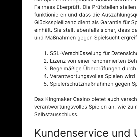
Fairness überprüft. Die Prüfstellen stelle
funktionieren und dass die Auszahlungs
Glücksspiellizenz dient als Garantie für S
einhält. Sie stellt ebenfalls sicher, dass
und Maßnahmen gegen Spielsucht ergreif
SSL-Verschlüsselung für Datensich
Lizenz von einer renommierten Be
Regelmäßige Überprüfungen durch 
Verantwortungsvolles Spielen wird 
Spielerschutzmaßnahmen gegen Sp
Das Kingmaker Casino bietet auch versch
verantwortungsvolles Spielen an, wie zum 
Selbstausschluss.
Kundenservice und 