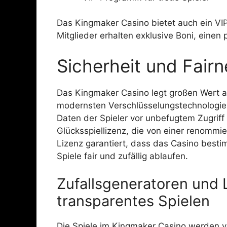
Das Kingmaker Casino bietet auch ein VIP
Mitglieder erhalten exklusive Boni, eine
Sicherheit und Fair
Das Kingmaker Casino legt großen Wert auf
modernsten Verschlüsselungstechnologien
Daten der Spieler vor unbefugtem Zugriff 
Glücksspiellizenz, die von einer renommi
Lizenz garantiert, dass das Casino besti
Spiele fair und zufällig ablaufen.
Zufallsgeneratoren und 
transparentes Spielen
Die Spiele im Kingmaker Casino werden v