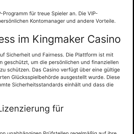
-Programm für treue Spieler an. Die VIP-
n persönlichen Kontomanager und andere Vorteile.
ness im Kingmaker Casino
 Sicherheit und Fairness. Die Plattform ist mit
 geschützt, um die persönlichen und finanziellen
zu schützen. Das Casino verfügt über eine gültige
erten Glücksspielbehörde ausgestellt wurde. Diese
mmte Sicherheitsstandards einhält und dass die
Lizenzierung für
on unabhängigen Prüfstellen regelmäßig auf ihre