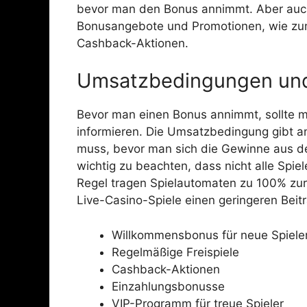
bevor man den Bonus annimmt. Aber auch
Bonusangebote und Promotionen, wie zum
Cashback-Aktionen.
Umsatzbedingungen und 
Bevor man einen Bonus annimmt, sollte 
informieren. Die Umsatzbedingung gibt a
muss, bevor man sich die Gewinne aus de
wichtig zu beachten, dass nicht alle Spie
Regel tragen Spielautomaten zu 100% zu
Live-Casino-Spiele einen geringeren Beitr
Willkommensbonus für neue Spiele
Regelmäßige Freispiele
Cashback-Aktionen
Einzahlungsbonusse
VIP-Programm für treue Spieler