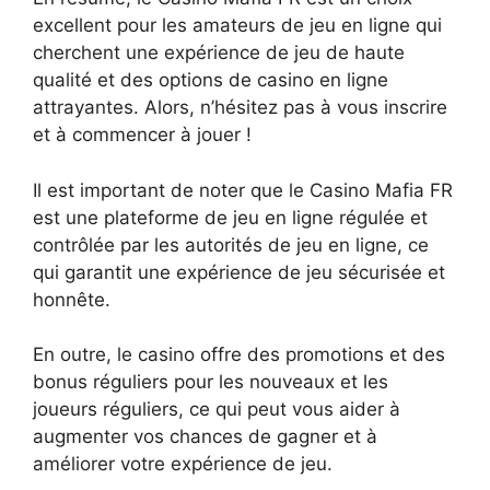
excellent pour les amateurs de jeu en ligne qui
cherchent une expérience de jeu de haute
qualité et des options de casino en ligne
attrayantes. Alors, n’hésitez pas à vous inscrire
et à commencer à jouer !
Il est important de noter que le Casino Mafia FR
est une plateforme de jeu en ligne régulée et
contrôlée par les autorités de jeu en ligne, ce
qui garantit une expérience de jeu sécurisée et
honnête.
En outre, le casino offre des promotions et des
bonus réguliers pour les nouveaux et les
joueurs réguliers, ce qui peut vous aider à
augmenter vos chances de gagner et à
améliorer votre expérience de jeu.