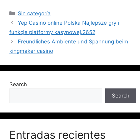
Sin categoría
Yep Casino online Polska Najlepsze gry i
funkcje platformy kasynowej.2652
Freundliches Ambiente und Spannung beim
kingmaker casino
Search
Search
Entradas recientes