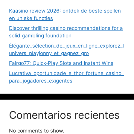
Kaasino review 2026: ontdek de beste spellen
en unieke functies
Discover thrilling casino recommendations for a
solid gambling foundation
Élégante_sélection_de_jeux_en_ligne_explorez_l
univers_playjonny_et_gagnez_gro
Fairgo77: Quick‑Play Slots and Instant Wins
Lucrativa_oportunidade_e_thor_fortune_casino_
para_jogadores_exigentes
Comentarios recientes
No comments to show.