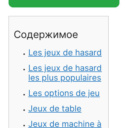
Содержимое
Les jeux de hasard
Les jeux de hasard
les plus populaires
Les options de jeu
Jeux de table
Jeux de machine à