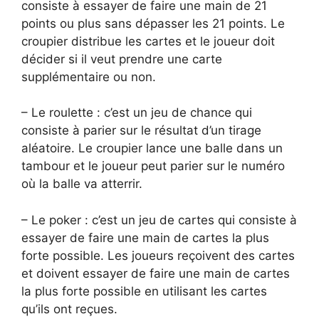
consiste à essayer de faire une main de 21
points ou plus sans dépasser les 21 points. Le
croupier distribue les cartes et le joueur doit
décider si il veut prendre une carte
supplémentaire ou non.
– Le roulette : c’est un jeu de chance qui
consiste à parier sur le résultat d’un tirage
aléatoire. Le croupier lance une balle dans un
tambour et le joueur peut parier sur le numéro
où la balle va atterrir.
– Le poker : c’est un jeu de cartes qui consiste à
essayer de faire une main de cartes la plus
forte possible. Les joueurs reçoivent des cartes
et doivent essayer de faire une main de cartes
la plus forte possible en utilisant les cartes
qu’ils ont reçues.