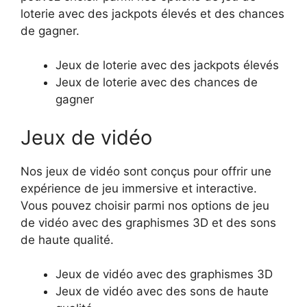
loterie avec des jackpots élevés et des chances
de gagner.
Jeux de loterie avec des jackpots élevés
Jeux de loterie avec des chances de
gagner
Jeux de vidéo
Nos jeux de vidéo sont conçus pour offrir une
expérience de jeu immersive et interactive.
Vous pouvez choisir parmi nos options de jeu
de vidéo avec des graphismes 3D et des sons
de haute qualité.
Jeux de vidéo avec des graphismes 3D
Jeux de vidéo avec des sons de haute