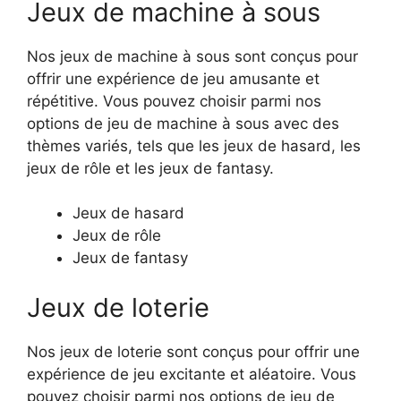
Jeux de machine à sous
Nos jeux de machine à sous sont conçus pour
offrir une expérience de jeu amusante et
répétitive. Vous pouvez choisir parmi nos
options de jeu de machine à sous avec des
thèmes variés, tels que les jeux de hasard, les
jeux de rôle et les jeux de fantasy.
Jeux de hasard
Jeux de rôle
Jeux de fantasy
Jeux de loterie
Nos jeux de loterie sont conçus pour offrir une
expérience de jeu excitante et aléatoire. Vous
pouvez choisir parmi nos options de jeu de