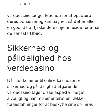
vinde.
verdecasino sørger løbende for at opdatere
deres bonusser og kampagner, så det er altid
en god idé at tjekke deres hjemmeside for at se
de seneste tilbud.
Sikkerhed og
pålidelighed hos
verdecasino
Når det kommer til online kasinospil, er
sikkerhed og pålidelighed afgørende.
verdecasino tager disse aspekter meget
alvorligt og har implementeret en række
foranstaltninger for at beskytte sine spilleres