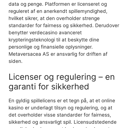
data og penge. Platformen er licenseret og
reguleret af en anerkendt spillemyndighed,
hvilket sikrer, at den overholder strenge
standarder for fairness og sikkerhed. Derudover
benytter verdecasino avanceret
krypteringsteknologi til at beskytte dine
personlige og finansielle oplysninger.
Metaversacea AS er ansvarlig for driften af
siden.
Licenser og regulering – en
garanti for sikkerhed
En gyldig spillelicens er et tegn på, at et online
kasino er underlagt tilsyn og regulering, og at
det overholder visse standarder for fairness,
sikkerhed og ansvarligt spil. Licensudstedende