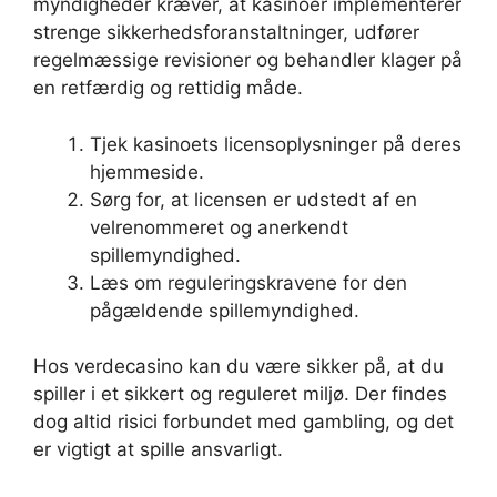
myndigheder kræver, at kasinoer implementerer
strenge sikkerhedsforanstaltninger, udfører
regelmæssige revisioner og behandler klager på
en retfærdig og rettidig måde.
Tjek kasinoets licensoplysninger på deres
hjemmeside.
Sørg for, at licensen er udstedt af en
velrenommeret og anerkendt
spillemyndighed.
Læs om reguleringskravene for den
pågældende spillemyndighed.
Hos verdecasino kan du være sikker på, at du
spiller i et sikkert og reguleret miljø. Der findes
dog altid risici forbundet med gambling, og det
er vigtigt at spille ansvarligt.