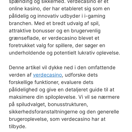
spænding og sikkerhed. verdecasino er et
online kasino, der har etableret sig som en
pålidelig og innovativ udbyder i i-gaming
branchen. Med et bredt udvalg af spil,
attraktive bonusser og en brugervenlig
grænseflade, er verdecasino blevet et
foretrukket valg for spillere, der søger en
underholdende og potentielt lukrativ oplevelse.
Denne artikel vil dykke ned i den omfattende
verden af
verdecasino
, udforske dets
forskellige funktioner, evaluere dets
pålidelighed og give en detaljeret guide til at
maksimere din spiloplevelse. Vi vil se nærmere
på spiludvalget, bonusstrukturen,
sikkerhedsforanstaltningerne og den generelle
brugeroplevelse, som verdecasino har at
tilbyde.