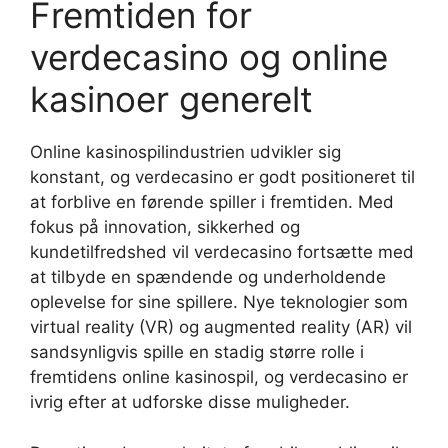
Fremtiden for
verdecasino og online
kasinoer generelt
Online kasinospilindustrien udvikler sig
konstant, og verdecasino er godt positioneret til
at forblive en førende spiller i fremtiden. Med
fokus på innovation, sikkerhed og
kundetilfredshed vil verdecasino fortsætte med
at tilbyde en spændende og underholdende
oplevelse for sine spillere. Nye teknologier som
virtual reality (VR) og augmented reality (AR) vil
sandsynligvis spille en stadig større rolle i
fremtidens online kasinospil, og verdecasino er
ivrig efter at udforske disse muligheder.