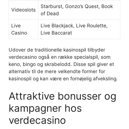
Starburst, Gonzo’s Quest, Book
Videoslots
of Dead
Live
Live Blackjack, Live Roulette,
Casino
Live Baccarat
Udover de traditionelle kasinospil tilbyder
verdecasino også en række specialspil, som
keno, bingo og skrabelodd. Disse spil giver et
alternativ til de mere velkendte former for
kasinospil og kan være en fornøjelig afveksling.
Attraktive bonusser og
kampagner hos
verdecasino