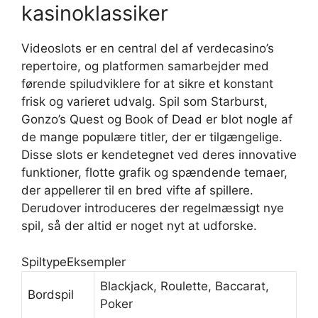
kasinoklassiker
Videoslots er en central del af verdecasino’s
repertoire, og platformen samarbejder med
førende spiludviklere for at sikre et konstant
frisk og varieret udvalg. Spil som Starburst,
Gonzo’s Quest og Book of Dead er blot nogle af
de mange populære titler, der er tilgængelige.
Disse slots er kendetegnet ved deres innovative
funktioner, flotte grafik og spændende temaer,
der appellerer til en bred vifte af spillere.
Derudover introduceres der regelmæssigt nye
spil, så der altid er noget nyt at udforske.
SpiltypeEksempler
Blackjack, Roulette, Baccarat,
Bordspil
Poker