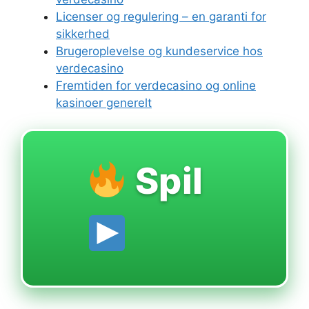
Licenser og regulering – en garanti for
sikkerhed
Brugeroplevelse og kundeservice hos
verdecasino
Fremtiden for verdecasino og online
kasinoer generelt
Spil