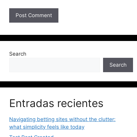
Search
Search
Entradas recientes
Navigating betting sites without the clutter:
what simplicity feels like today