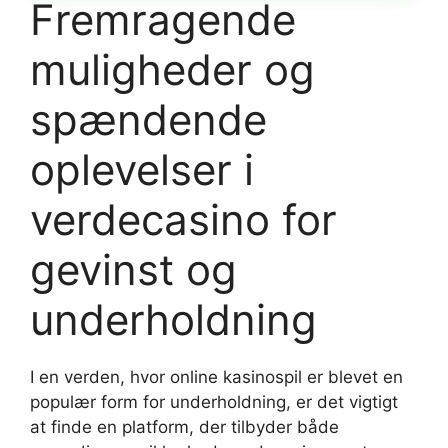
Fremragende
muligheder og
spændende
oplevelser i
verdecasino for
gevinst og
underholdning
I en verden, hvor online kasinospil er blevet en
populær form for underholdning, er det vigtigt
at finde en platform, der tilbyder både