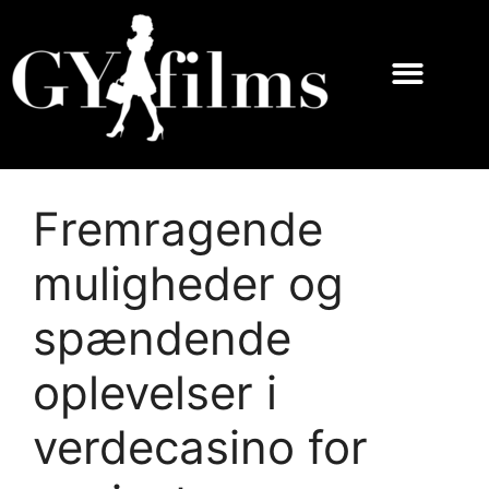
Fremragende
muligheder og
spændende
oplevelser i
verdecasino for