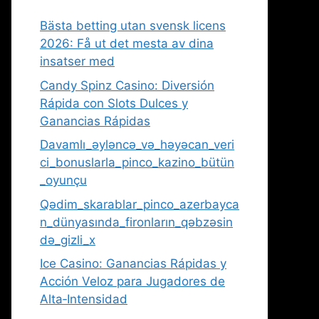
Bästa betting utan svensk licens
2026: Få ut det mesta av dina
insatser med
Candy Spinz Casino: Diversión
Rápida con Slots Dulces y
Ganancias Rápidas
Davamlı_əyləncə_və_həyəcan_veri
ci_bonuslarla_pinco_kazino_bütün
_oyunçu
Qədim_skarablar_pinco_azerbayca
n_dünyasında_fironların_qəbzəsin
də_gizli_x
Ice Casino: Ganancias Rápidas y
Acción Veloz para Jugadores de
Alta‑Intensidad