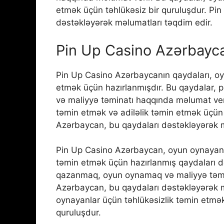
etmək üçün təhlükəsiz bir quruluşdur. Pi
dəstəkləyərək məlumatları təqdim edir.
Pin Up Casino Azərbayca
Pin Up Casino Azərbaycanın qaydaları, oyu
etmək üçün hazırlanmışdır. Bu qaydalar,
və maliyyə təminatı haqqında məlumat veri
təmin etmək və adiləlik təmin etmək üçün 
Azərbaycan, bu qaydaları dəstəkləyərək m
Pin Up Casino Azərbaycan, oyun oynayanla
təmin etmək üçün hazırlanmış qaydaları də
qazanmaq, oyun oynamaq və maliyyə təmin
Azərbaycan, bu qaydaları dəstəkləyərək m
oynayanlar üçün təhlükəsizlik təmin etmək
quruluşdur.