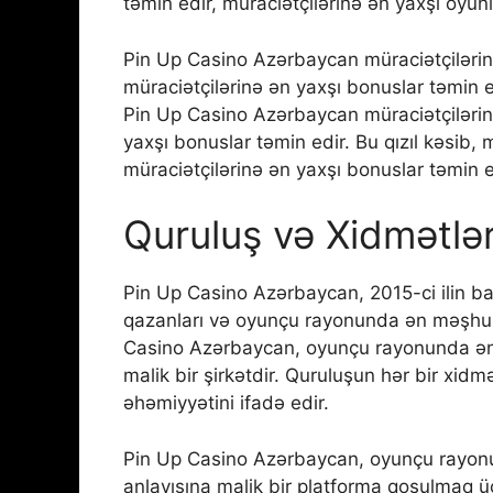
təmin edir, müraciətçilərinə ən yaxşı oyunl
Pin Up Casino Azərbaycan müraciətçilərinə
müraciətçilərinə ən yaxşı bonuslar təmin e
Pin Up Casino Azərbaycan müraciətçilərinə
yaxşı bonuslar təmin edir. Bu qızıl kəsib, 
müraciətçilərinə ən yaxşı bonuslar təmin e
Quruluş və Xidmətlə
Pin Up Casino Azərbaycan, 2015-ci ilin b
qazanları və oyunçu rayonunda ən məşhur 
Casino Azərbaycan, oyunçu rayonunda ən y
malik bir şirkətdir. Quruluşun hər bir xid
əhəmiyyətini ifadə edir.
Pin Up Casino Azərbaycan, oyunçu rayonu
anlayışına malik bir platforma qoşulmaq ü