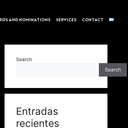
RDS AND NOMINATIONS
SERVICES
CONTACT
Search
Search
Entradas
recientes