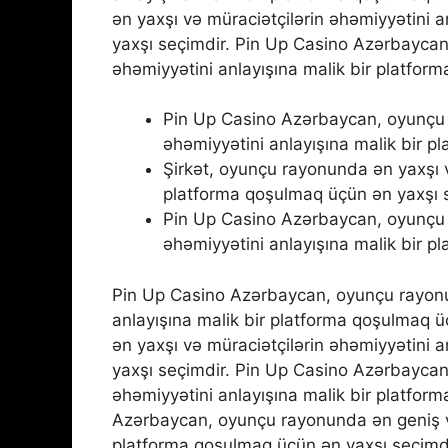
ən yaxşı və müraciətçilərin əhəmiyyətini 
yaxşı seçimdir. Pin Up Casino Azərbaycan
əhəmiyyətini anlayışına malik bir platfor
Pin Up Casino Azərbaycan, oyunçu 
əhəmiyyətini anlayışına malik bir p
Şirkət, oyunçu rayonunda ən yaxşı v
platforma qoşulmaq üçün ən yaxşı s
Pin Up Casino Azərbaycan, oyunçu 
əhəmiyyətini anlayışına malik bir p
Pin Up Casino Azərbaycan, oyunçu rayonu
anlayışına malik bir platforma qoşulmaq ü
ən yaxşı və müraciətçilərin əhəmiyyətini 
yaxşı seçimdir. Pin Up Casino Azərbaycan
əhəmiyyətini anlayışına malik bir platfor
Azərbaycan, oyunçu rayonunda ən geniş və
platforma qoşulmaq üçün ən yaxşı seçimdi