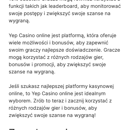
funkcji takich jak leaderboard, aby monitorować
swoje postępy i zwiększyć swoje szanse na
wygraną.
Yep Casino online jest platformą, która oferuje
wiele możliwości i bonusów, aby zapewnić
swoim graczy najlepsze doświadczenie. Gracze
mogą korzystać z różnych rodzajów gier,
bonusów i promocji, aby zwiększyć swoje
szanse na wygraną.
Jeśli szukasz najlepszej platformy kasynowej
online, to Yep Casino online jest idealnym
wyborem. Zrób to teraz i zacznij korzystać z
różnych rodzajów gier i bonusów, aby
zwiększyć swoje szanse na wygraną!