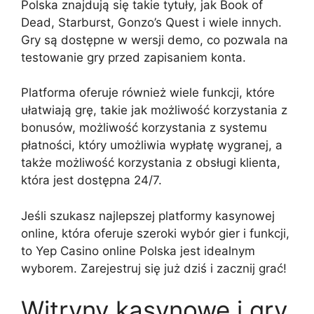
Polska znajdują się takie tytuły, jak Book of
Dead, Starburst, Gonzo’s Quest i wiele innych.
Gry są dostępne w wersji demo, co pozwala na
testowanie gry przed zapisaniem konta.
Platforma oferuje również wiele funkcji, które
ułatwiają grę, takie jak możliwość korzystania z
bonusów, możliwość korzystania z systemu
płatności, który umożliwia wypłatę wygranej, a
także możliwość korzystania z obsługi klienta,
która jest dostępna 24/7.
Jeśli szukasz najlepszej platformy kasynowej
online, która oferuje szeroki wybór gier i funkcji,
to Yep Casino online Polska jest idealnym
wyborem. Zarejestruj się już dziś i zacznij grać!
Witryny kasynowe i gry