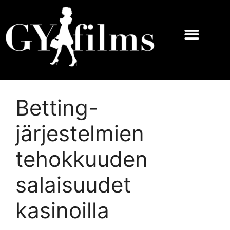
Betting-
järjestelmien
tehokkuuden
salaisuudet
kasinoilla