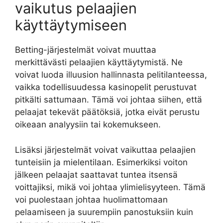
vaikutus pelaajien
käyttäytymiseen
Betting-järjestelmät voivat muuttaa
merkittävästi pelaajien käyttäytymistä. Ne
voivat luoda illuusion hallinnasta pelitilanteessa,
vaikka todellisuudessa kasinopelit perustuvat
pitkälti sattumaan. Tämä voi johtaa siihen, että
pelaajat tekevät päätöksiä, jotka eivät perustu
oikeaan analyysiin tai kokemukseen.
Lisäksi järjestelmät voivat vaikuttaa pelaajien
tunteisiin ja mielentilaan. Esimerkiksi voiton
jälkeen pelaajat saattavat tuntea itsensä
voittajiksi, mikä voi johtaa ylimielisyyteen. Tämä
voi puolestaan johtaa huolimattomaan
pelaamiseen ja suurempiin panostuksiin kuin