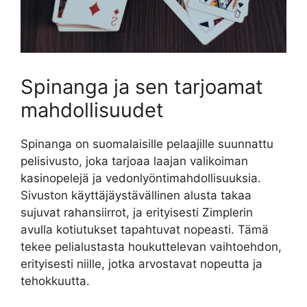
Spinanga ja sen tarjoamat
mahdollisuudet
Spinanga on suomalaisille pelaajille suunnattu
pelisivusto, joka tarjoaa laajan valikoiman
kasinopelejä ja vedonlyöntimahdollisuuksia.
Sivuston käyttäjäystävällinen alusta takaa
sujuvat rahansiirrot, ja erityisesti Zimplerin
avulla kotiutukset tapahtuvat nopeasti. Tämä
tekee pelialustasta houkuttelevan vaihtoehdon,
erityisesti niille, jotka arvostavat nopeutta ja
tehokkuutta.