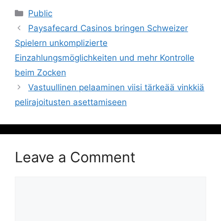
Public
Paysafecard Casinos bringen Schweizer
Spielern unkomplizierte
Einzahlungsmöglichkeiten und mehr Kontrolle
beim Zocken
Vastuullinen pelaaminen viisi tärkeää vinkkiä
pelirajoitusten asettamiseen
Leave a Comment