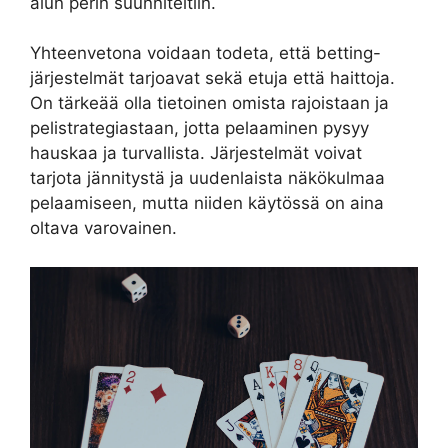
alun perin suunniteltiin.
Yhteenvetona voidaan todeta, että betting-
järjestelmät tarjoavat sekä etuja että haittoja.
On tärkeää olla tietoinen omista rajoistaan ja
pelistrategiastaan, jotta pelaaminen pysyy
hauskaa ja turvallista. Järjestelmät voivat
tarjota jännitystä ja uudenlaista näkökulmaa
pelaamiseen, mutta niiden käytössä on aina
oltava varovainen.