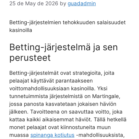
25 de May de 2026
by
guadadmin
Betting-järjestelmien tehokkuuden salaisuudet
kasinoilla
Betting-järjestelmä ja sen
perusteet
Betting-järjestelmät ovat strategioita, joita
pelaajat käyttävät parantaakseen
voittomahdollisuuksiaan kasinoilla. Yksi
tunnetuimmista järjestelmistä on Martingale,
jossa panosta kasvatetaan jokaisen häviön
jälkeen. Tavoitteena on saavuttaa voitto, joka
kattaa kaikki aikaisemmat häviöt. Tällä hetkellä
monet pelaajat ovat kiinnostuneita muun
muassa
spinanga kotiutus
-mahdollisuuksista,