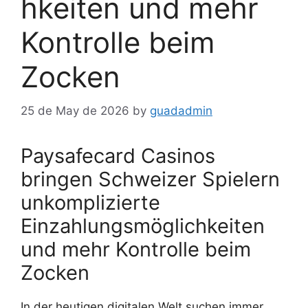
hkeiten und mehr
Kontrolle beim
Zocken
25 de May de 2026
by
guadadmin
Paysafecard Casinos
bringen Schweizer Spielern
unkomplizierte
Einzahlungsmöglichkeiten
und mehr Kontrolle beim
Zocken
In der heutigen digitalen Welt suchen immer