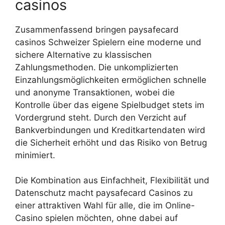
casinos
Zusammenfassend bringen paysafecard
casinos Schweizer Spielern eine moderne und
sichere Alternative zu klassischen
Zahlungsmethoden. Die unkomplizierten
Einzahlungsmöglichkeiten ermöglichen schnelle
und anonyme Transaktionen, wobei die
Kontrolle über das eigene Spielbudget stets im
Vordergrund steht. Durch den Verzicht auf
Bankverbindungen und Kreditkartendaten wird
die Sicherheit erhöht und das Risiko von Betrug
minimiert.
Die Kombination aus Einfachheit, Flexibilität und
Datenschutz macht paysafecard Casinos zu
einer attraktiven Wahl für alle, die im Online-
Casino spielen möchten, ohne dabei auf