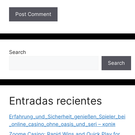
Search
Search
Entradas recientes
Erfahrung_und_Sicherheit_genießen_Spieler_bei
_online_casino_ohne_oasis_und_seri – копія
Zoome Casino: Rapid Wins and Quick Play for