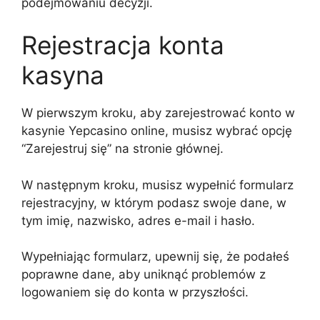
podejmowaniu decyzji.
Rejestracja konta
kasyna
W pierwszym kroku, aby zarejestrować konto w
kasynie Yepcasino online, musisz wybrać opcję
“Zarejestruj się” na stronie głównej.
W następnym kroku, musisz wypełnić formularz
rejestracyjny, w którym podasz swoje dane, w
tym imię, nazwisko, adres e-mail i hasło.
Wypełniając formularz, upewnij się, że podałeś
poprawne dane, aby uniknąć problemów z
logowaniem się do konta w przyszłości.