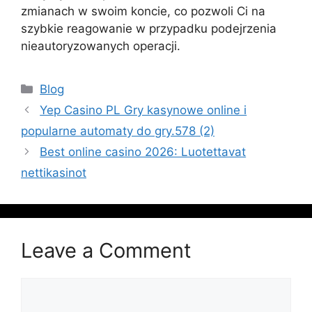
zmianach w swoim koncie, co pozwoli Ci na
szybkie reagowanie w przypadku podejrzenia
nieautoryzowanych operacji.
Blog
Yep Casino PL Gry kasynowe online i
popularne automaty do gry.578 (2)
Best online casino 2026: Luotettavat
nettikasinot
Leave a Comment