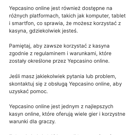
Yepcasino online jest również dostępne na
różnych platformach, takich jak komputer, tablet
i smartfon, co sprawia, że możesz korzystać z
kasyna, gdziekolwiek jesteś.
Pamiętaj, aby zawsze korzystać z kasyna
zgodnie z regulaminem i warunkami, które
zostały określone przez Yepcasino online.
Jeśli masz jakiekolwiek pytania lub problem,
skontaktuj się z obsługą Yepcasino online, aby
uzyskać pomoc.
Yepcasino online jest jednym z najlepszych
kasyn online, które oferują wiele gier i korzystne
warunki dla graczy.