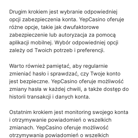
Drugim krokiem jest wybranie odpowiedniej
opcji zabezpieczenia konta. YepCasino oferuje
różne opcje, takie jak dwufaktorowe
zabezpieczenie lub autoryzacja za pomocą
aplikacji mobilnej. Wybór odpowiedniej opcji
zależy od Twoich potrzeb i preferencji.
Warto również pamiętać, aby regularnie
zmieniać hasło i sprawdzać, czy Twoje konto
jest bezpieczne. YepCasino oferuje możliwość
zmiany hasła w każdej chwili, a także dostęp do
historii transakcji i danych konta.
Ostatnim krokiem jest monitoring swojego konta
i otrzymywanie powiadomień o wszelkich
zmianach. YepCasino oferuje możliwość
otrzymywania powiadomień o wszelkich