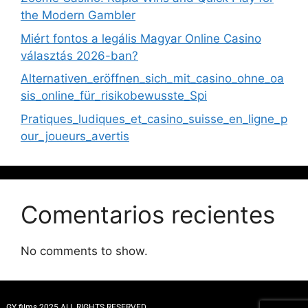
the Modern Gambler
Miért fontos a legális Magyar Online Casino
választás 2026-ban?
Alternativen_eröffnen_sich_mit_casino_ohne_oa
sis_online_für_risikobewusste_Spi
Pratiques_ludiques_et_casino_suisse_en_ligne_p
our_joueurs_avertis
Comentarios recientes
No comments to show.
GY films 2025 ALL RIGHTS RESERVED