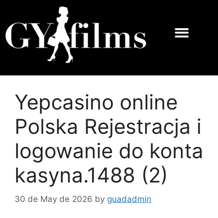
Yepcasino online
Polska Rejestracja i
logowanie do konta
kasyna.1488 (2)
30 de May de 2026
by
guadadmin