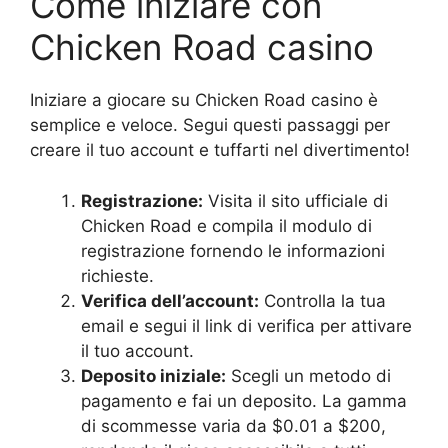
Come iniziare con
Chicken Road casino
Iniziare a giocare su Chicken Road casino è
semplice e veloce. Segui questi passaggi per
creare il tuo account e tuffarti nel divertimento!
Registrazione:
Visita il sito ufficiale di
Chicken Road e compila il modulo di
registrazione fornendo le informazioni
richieste.
Verifica dell’account:
Controlla la tua
email e segui il link di verifica per attivare
il tuo account.
Deposito iniziale:
Scegli un metodo di
pagamento e fai un deposito. La gamma
di scommesse varia da $0.01 a $200,