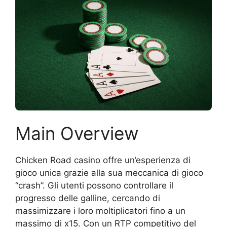
Main Overview
Chicken Road casino offre un’esperienza di
gioco unica grazie alla sua meccanica di gioco
“crash”. Gli utenti possono controllare il
progresso delle galline, cercando di
massimizzare i loro moltiplicatori fino a un
massimo di x15. Con un RTP competitivo del