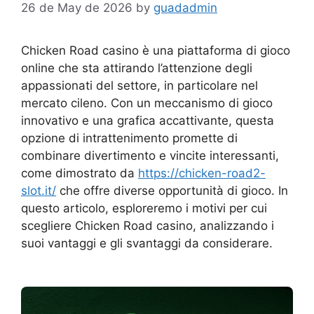
26 de May de 2026
by
guadadmin
Chicken Road casino è una piattaforma di gioco
online che sta attirando l’attenzione degli
appassionati del settore, in particolare nel
mercato cileno. Con un meccanismo di gioco
innovativo e una grafica accattivante, questa
opzione di intrattenimento promette di
combinare divertimento e vincite interessanti,
come dimostrato da
https://chicken-road2-
slot.it/
che offre diverse opportunità di gioco. In
questo articolo, esploreremo i motivi per cui
scegliere Chicken Road casino, analizzando i
suoi vantaggi e gli svantaggi da considerare.