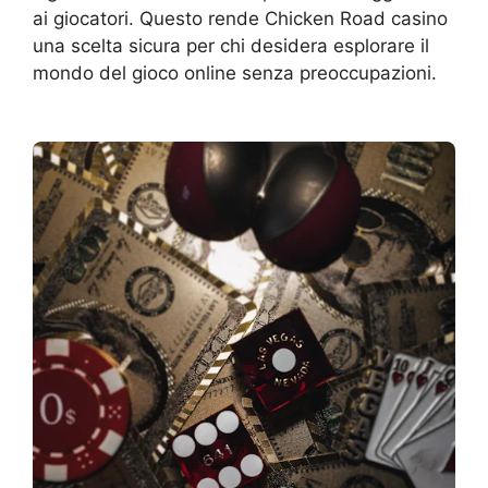
ai giocatori. Questo rende Chicken Road casino
una scelta sicura per chi desidera esplorare il
mondo del gioco online senza preoccupazioni.