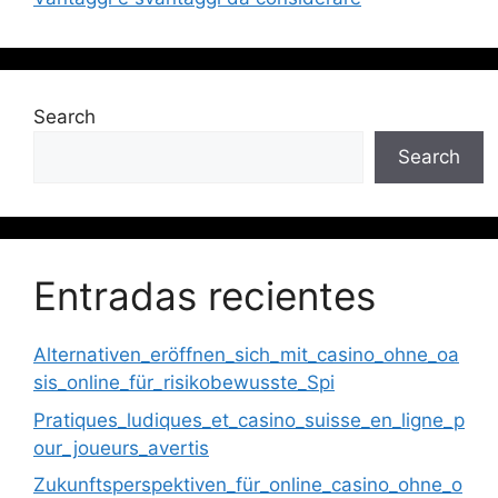
Search
Search
Entradas recientes
Alternativen_eröffnen_sich_mit_casino_ohne_oa
sis_online_für_risikobewusste_Spi
Pratiques_ludiques_et_casino_suisse_en_ligne_p
our_joueurs_avertis
Zukunftsperspektiven_für_online_casino_ohne_o