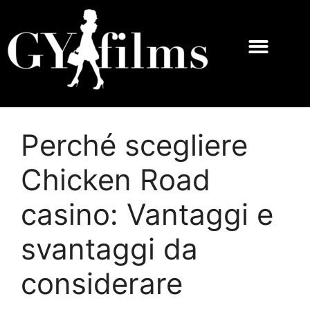
Perché scegliere
Chicken Road
casino: Vantaggi e
svantaggi da
considerare