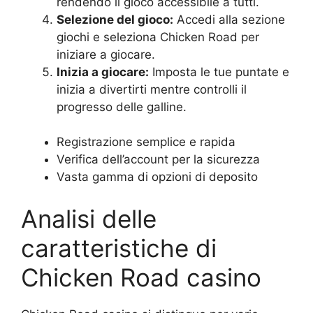
rendendo il gioco accessibile a tutti.
Selezione del gioco:
Accedi alla sezione
giochi e seleziona Chicken Road per
iniziare a giocare.
Inizia a giocare:
Imposta le tue puntate e
inizia a divertirti mentre controlli il
progresso delle galline.
Registrazione semplice e rapida
Verifica dell’account per la sicurezza
Vasta gamma di opzioni di deposito
Analisi delle
caratteristiche di
Chicken Road casino