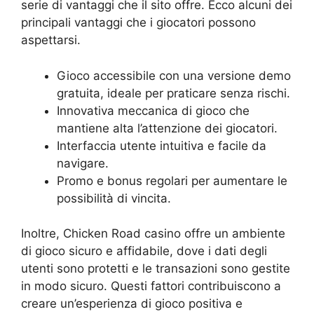
serie di vantaggi che il sito offre. Ecco alcuni dei
principali vantaggi che i giocatori possono
aspettarsi.
Gioco accessibile con una versione demo
gratuita, ideale per praticare senza rischi.
Innovativa meccanica di gioco che
mantiene alta l’attenzione dei giocatori.
Interfaccia utente intuitiva e facile da
navigare.
Promo e bonus regolari per aumentare le
possibilità di vincita.
Inoltre, Chicken Road casino offre un ambiente
di gioco sicuro e affidabile, dove i dati degli
utenti sono protetti e le transazioni sono gestite
in modo sicuro. Questi fattori contribuiscono a
creare un’esperienza di gioco positiva e