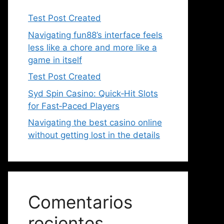
Test Post Created
Navigating fun88’s interface feels
less like a chore and more like a
game in itself
Test Post Created
Syd Spin Casino: Quick‑Hit Slots
for Fast‑Paced Players
Navigating the best casino online
without getting lost in the details
Comentarios
recientes