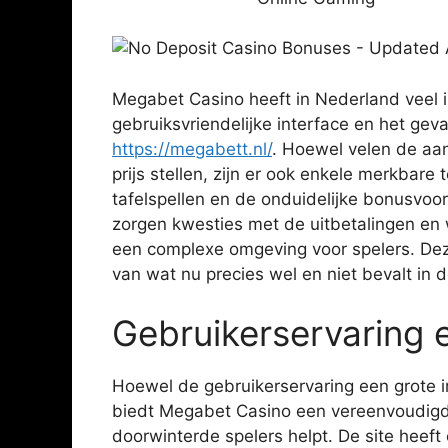
Megabet Casino heeft in Nederland veel 
gebruiksvriendelijke interface en het ge
https://megabett.nl/
. Hoewel velen de aan
prijs stellen, zijn er ook enkele merkbar
tafelspellen en de onduidelijke bonusvoo
zorgen kwesties met de uitbetalingen en 
een complexe omgeving voor spelers. Dez
van wat nu precies wel en niet bevalt in
Gebruikerservaring e
Hoewel de gebruikerservaring een grote 
biedt Megabet Casino een vereenvoudigde
doorwinterde spelers helpt. De site heeft