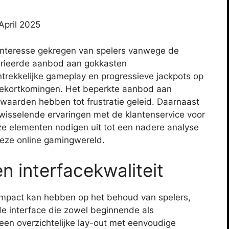
interesse gekregen van spelers vanwege de
varieerde aanbod aan gokkasten
trekkelijke gameplay en progressieve jackpots op
e tekortkomingen. Het beperkte aanbod aan
rwaarden hebben tot frustratie geleid. Daarnaast
wisselende ervaringen met de klantenservice voor
e elementen nodigen uit tot een nadere analyse
 deze online gamingwereld.
n interfacekwaliteit
impact kan hebben op het behoud van spelers,
 interface die zowel beginnende als
 een overzichtelijke lay-out met eenvoudige