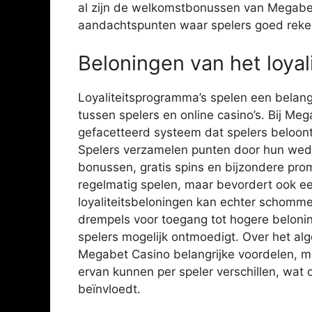
al zijn de welkomstbonussen van Megabet 
aandachtspunten waar spelers goed rek
Beloningen van het loya
Loyaliteitsprogramma’s spelen een belangr
tussen spelers en online casino’s. Bij M
gefacetteerd systeem dat spelers beloon
Spelers verzamelen punten door hun wed
bonussen, gratis spins en bijzondere prom
regelmatig spelen, maar bevordert ook een
loyaliteitsbeloningen kan echter schom
drempels voor toegang tot hogere belonin
spelers mogelijk ontmoedigt. Over het al
Megabet Casino belangrijke voordelen, m
ervan kunnen per speler verschillen, wat
beïnvloedt.