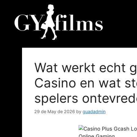
Wat werkt echt 
Casino en wat st
spelers ontevre
29 de May de 2026
by
guadadmin