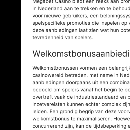
Megabet Casino biedt een reeks aan prom
in Nederland aan te trekken en te behou
voor nieuwe gebruikers, een beloningssys
spelspecifieke promoties die inspelen op
deze aanbiedingen laat zien wat hun pote
tevredenheid van spelers.
Welkomstbonusaanbied
Welkomstbonussen vormen een belangrijke
casinowereld betreden, met name in Ned
aanbiedingen doorgaans uit een combinati
bedoeld om spelers vanaf het begin te be
overtreft vaak de industriestandaard en 
inzetvereisten kunnen echter complex zijn,
leiden. Een grondig begrip van deze voo
welkomstbonus te maximaliseren. Hoewel
concurrerend zijn, kan de tijdsbeperking e