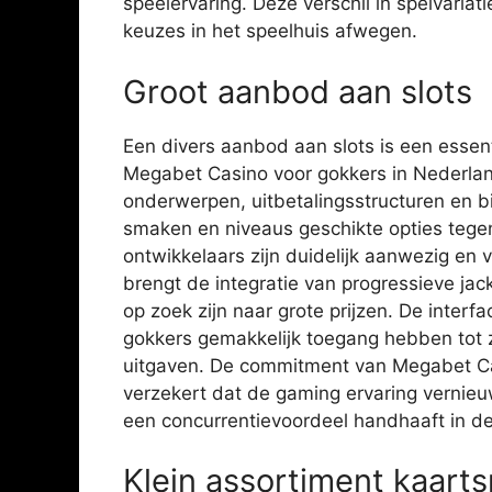
speelervaring. Deze verschil in spelvariati
keuzes in het speelhuis afwegen.
Groot aanbod aan slots
Een divers aanbod aan slots is een essen
Megabet Casino voor gokkers in Nederlan
onderwerpen, uitbetalingsstructuren en 
smaken en niveaus geschikte opties tege
ontwikkelaars zijn duidelijk aanwezig en 
brengt de integratie van progressieve ja
op zoek zijn naar grote prijzen. De inter
gokkers gemakkelijk toegang hebben tot z
uitgaven. De commitment van Megabet Ca
verzekert dat de gaming ervaring vernieuw
een concurrentievoordeel handhaaft in d
Klein assortiment kaarts