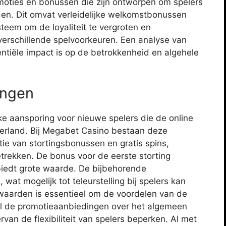
oties en bonussen die zijn ontworpen om spelers
den. Dit omvat verleidelijke welkomstbonussen
teem om de loyaliteit te vergroten en
 verschillende spelvoorkeuren. Een analyse van
ntiële impact is op de betrokkenheid en algehele
ingen
 aansporing voor nieuwe spelers die de online
erland. Bij Megabet Casino bestaan deze
e van stortingsbonussen en gratis spins,
trekken. De bonus voor de eerste storting
biedt grote waarde. De bijbehorende
 wat mogelijk tot teleurstelling bij spelers kan
rwaarden is essentieel om de voordelen van de
 de promotieaanbiedingen over het algemeen
rvan de flexibiliteit van spelers beperken. Al met