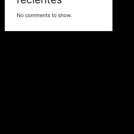
No comments to show.