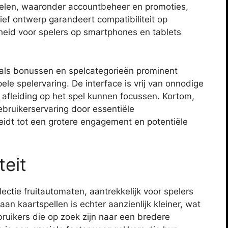
delen, waaronder accountbeheer en promoties,
sief ontwerp garandeert compatibiliteit op
heid voor spelers op smartphones en tablets
oals bonussen en spelcategorieën prominent
e spelervaring. De interface is vrij van onnodige
afleiding op het spel kunnen focussen. Kortom,
bruikerservaring door essentiële
eidt tot een grotere engagement en potentiële
teit
ctie fruitautomaten, aantrekkelijk voor spelers
an kaartspellen is echter aanzienlijk kleiner, wat
ruikers die op zoek zijn naar een bredere