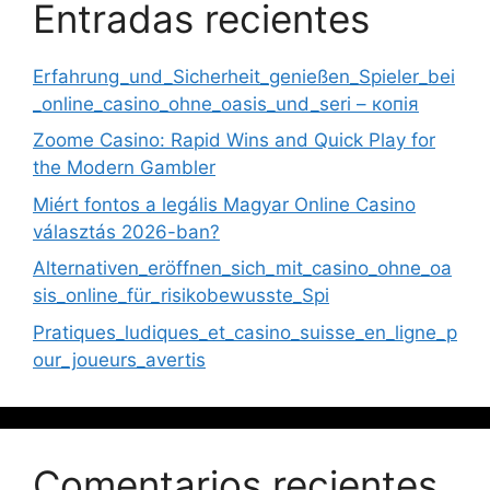
Entradas recientes
Erfahrung_und_Sicherheit_genießen_Spieler_bei
_online_casino_ohne_oasis_und_seri – копія
Zoome Casino: Rapid Wins and Quick Play for
the Modern Gambler
Miért fontos a legális Magyar Online Casino
választás 2026-ban?
Alternativen_eröffnen_sich_mit_casino_ohne_oa
sis_online_für_risikobewusste_Spi
Pratiques_ludiques_et_casino_suisse_en_ligne_p
our_joueurs_avertis
Comentarios recientes