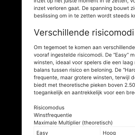
inzet op het juiste moment in te zetten, v
inzet verloren gaat. De spanning bouwt zic
beslissing om in te zetten wordt steeds kr
Verschillende risicomodi
Om tegemoet te komen aan verschillende 
vooraf ingestelde risicomodi. De “Easy” 
winsten, ideaal voor spelers die een laag
balans tussen risico en beloning. De “Har
frequente, maar grotere winsten, terwij
biedt met theoretische pieken boven 2.5
toegankelijk en aantrekkelijk voor een br
Risicomodus
Winstfrequentie
Maximale Multiplier (theoretisch)
Easy
Hoog