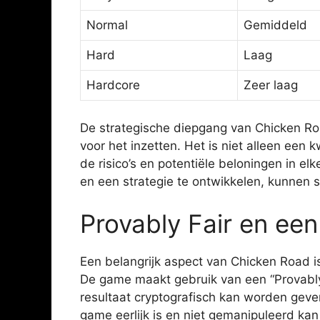
Normal
Gemiddeld
Hard
Laag
Hardcore
Zeer laag
De strategische diepgang van Chicken Road
voor het inzetten. Het is niet alleen een
de risico’s en potentiële beloningen in el
en een strategie te ontwikkelen, kunnen 
Provably Fair en ee
Een belangrijk aspect van Chicken Road is
De game maakt gebruik van een “Provably 
resultaat cryptografisch kan worden gever
game eerlijk is en niet gemanipuleerd kan