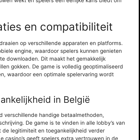
ouwen wekt en spelers een eerlijke kans biedt om
ties en compatibiliteit
raaien op verschillende apparaten en platforms.
biele engine, waardoor spelers kunnen genieten
te downloaden. Dit maakt het gemakkelijk
illen gokken. De game is volledig geoptimaliseerd
en, waardoor een optimale spelervaring wordt
nkelijkheid in België
ad verschillende handige betaalmethoden,
rijving. De game is te vinden in alle lobby’s van
 de legitimiteit en toegankelijkheid verder
e casino’s geeft spelers extra vertrouwen in de