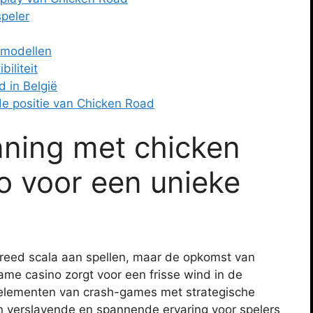
speler
 modellen
iliteit
 in België
e positie van Chicken Road
nning met chicken
o voor een unieke
breed scala aan spellen, maar de opkomst van
game casino zorgt voor een frisse wind in de
 elementen van crash-games met strategische
n verslavende en spannende ervaring voor spelers