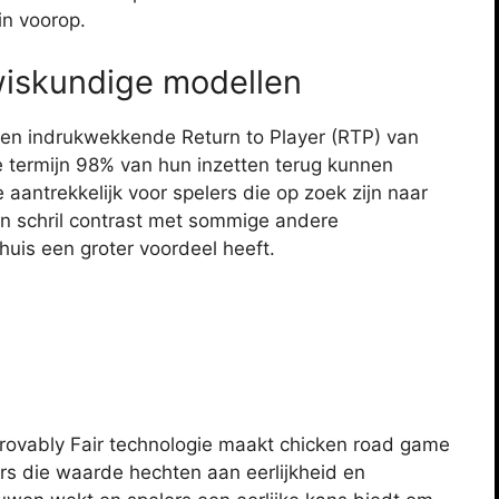
in voorop.
wiskundige modellen
een indrukwekkende Return to Player (RTP) van
e termijn 98% van hun inzetten terug kunnen
ntrekkelijk voor spelers die op zoek zijn naar
 in schril contrast met sommige andere
huis een groter voordeel heeft.
ovably Fair technologie maakt chicken road game
ers die waarde hechten aan eerlijkheid en