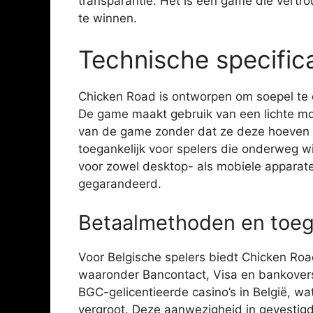
transparantie. Het is een game die vertr
te winnen.
Technische specifica
Chicken Road is ontworpen om soepel te d
De game maakt gebruik van een lichte mo
van de game zonder dat ze deze hoeven 
toegankelijk voor spelers die onderweg w
voor zowel desktop- als mobiele apparat
gegarandeerd.
Betaalmethoden en toega
Voor Belgische spelers biedt Chicken Ro
waaronder Bancontact, Visa en bankoversch
BGC-gelicentieerde casino’s in België, wat
vergroot. Deze aanwezigheid in gevestigd