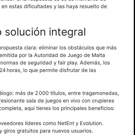
n estas dificultades y las haya resuelto de
solución integral
ropuesta clara: eliminar los obstáculos que más
 emitida por la Autoridad de Juego de Malta
s normas de seguridad y fair play. Además, los
4 horas, lo que permite disfrutar de las
álogo: más de 2 000 títulos, entre tragamonedas,
presionante sala de juegos en vivo con crupieres
ompleta, aquí tienes los principales beneficios:
veedores líderes como NetEnt y Evolution.
y giros gratuitos para nuevos usuarios.