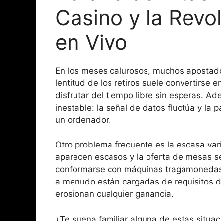
Casino y la Revo
en Vivo
En los meses calurosos, muchos apostado
lentitud de los retiros suele convertirse 
disfrutar del tiempo libre sin esperas. A
inestable: la señal de datos fluctúa y la
un ordenador.
Otro problema frecuente es la escasa var
aparecen escasos y la oferta de mesas se
conformarse con máquinas tragamonedas 
a menudo están cargadas de requisitos d
erosionan cualquier ganancia.
¿Te suena familiar alguna de estas situac