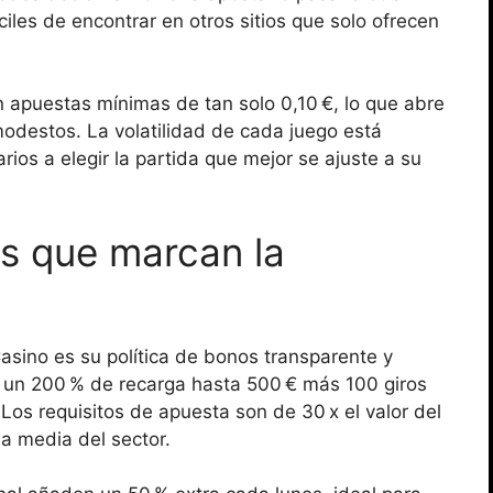
iles de encontrar en otros sitios que solo ofrecen
 apuestas mínimas de tan solo 0,10 €, lo que abre
odestos. La volatilidad de cada juego está
ios a elegir la partida que mejor se ajuste a su
s que marcan la
sino es su política de bonos transparente y
 un 200 % de recarga hasta 500 € más 100 giros
 Los requisitos de apuesta son de 30 x el valor del
a media del sector.