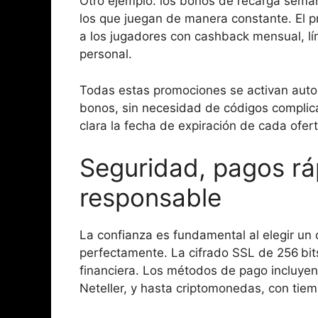
Otro ejemplo: los bonos de recarga seman
los que juegan de manera constante. El p
a los jugadores con cashback mensual, lí
personal.
Todas estas promociones se activan autom
bonos, sin necesidad de códigos complic
clara la fecha de expiración de cada ofe
Seguridad, pagos rá
responsable
La confianza es fundamental al elegir un 
perfectamente. La cifrado SSL de 256 bit
financiera. Los métodos de pago incluyen 
Neteller, y hasta criptomonedas, con tiem