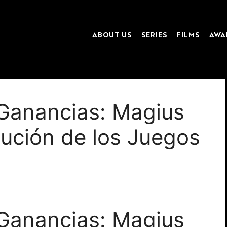
ABOUT US
SERIES
FILMS
AWA
 Ganancias: Magius
lución de los Juegos
 Ganancias: Magius