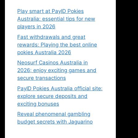
Play smart at PayID Pokies
Australia: essential tips for new
players in 2026
Fast withdrawals and great
rewards: Playing the best online
pokies Australia 2026
Neosurf Casinos Australia in
2026: enjoy exciting games and
secure transactions
PayID Pokies Australia official site:
explore secure deposits and
exciting bonuses
Reveal phenomenal gambling
budget secrets with Jaguarino