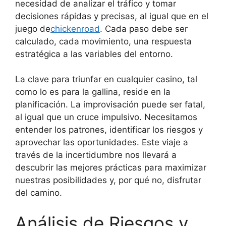
necesidad de analizar el tráfico y tomar
decisiones rápidas y precisas, al igual que en el
juego de
chickenroad
. Cada paso debe ser
calculado, cada movimiento, una respuesta
estratégica a las variables del entorno.
La clave para triunfar en cualquier casino, tal
como lo es para la gallina, reside en la
planificación. La improvisación puede ser fatal,
al igual que un cruce impulsivo. Necesitamos
entender los patrones, identificar los riesgos y
aprovechar las oportunidades. Este viaje a
través de la incertidumbre nos llevará a
descubrir las mejores prácticas para maximizar
nuestras posibilidades y, por qué no, disfrutar
del camino.
Análisis de Riesgos y