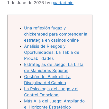
1 de June de 2026
by
guadadmin
Una reflexión fugaz y
chickenroad para comprender la
estrategia en casinos online
Análisis de Riesgos y
Oportunidades: La Tabla de
Probabilidades
Estrategias de Juego: La Lista
de Maniobras Seguras
Gestión del Bankroll: La
Disciplina del Camino
La Psicología del Juego y el
Control Emocional
Más Allá del Juego: Ampliando
el Horizonte Estratégico