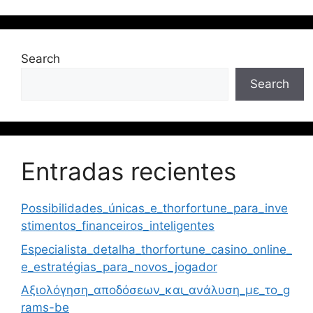
Search
Search
Entradas recientes
Possibilidades_únicas_e_thorfortune_para_inve
stimentos_financeiros_inteligentes
Especialista_detalha_thorfortune_casino_online_
e_estratégias_para_novos_jogador
Αξιολόγηση_αποδόσεων_και_ανάλυση_με_το_g
rams-be