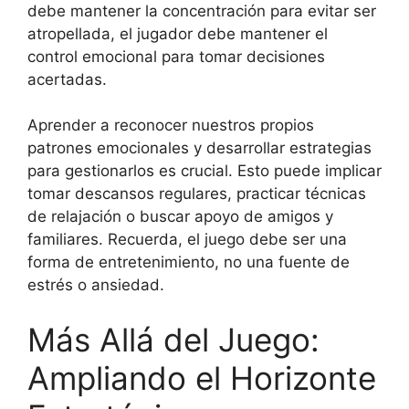
debe mantener la concentración para evitar ser
atropellada, el jugador debe mantener el
control emocional para tomar decisiones
acertadas.
Aprender a reconocer nuestros propios
patrones emocionales y desarrollar estrategias
para gestionarlos es crucial. Esto puede implicar
tomar descansos regulares, practicar técnicas
de relajación o buscar apoyo de amigos y
familiares. Recuerda, el juego debe ser una
forma de entretenimiento, no una fuente de
estrés o ansiedad.
Más Allá del Juego:
Ampliando el Horizonte