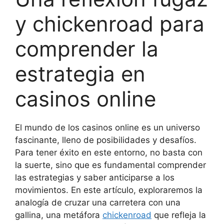
y chickenroad para
comprender la
estrategia en
casinos online
El mundo de los casinos online es un universo
fascinante, lleno de posibilidades y desafíos.
Para tener éxito en este entorno, no basta con
la suerte, sino que es fundamental comprender
las estrategias y saber anticiparse a los
movimientos. En este artículo, exploraremos la
analogía de cruzar una carretera con una
gallina, una metáfora
chickenroad
que refleja la