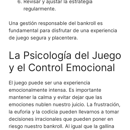
Revisar y ajustar la estrategia
regularmente.
Una gestión responsable del bankroll es
fundamental para disfrutar de una experiencia
de juego segura y placentera.
La Psicología del Juego
y el Control Emocional
El juego puede ser una experiencia
emocionalmente intensa. Es importante
mantener la calma y evitar dejar que las
emociones nublen nuestro juicio. La frustración,
la euforia y la codicia pueden llevarnos a tomar
decisiones irracionales que pueden poner en
riesgo nuestro bankroll. Al igual que la gallina