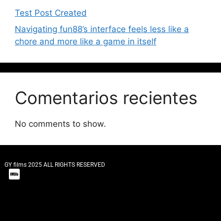
Test Post Created
Navigating fun88’s interface feels less like a
chore and more like a game in itself
Comentarios recientes
No comments to show.
GY films 2025 ALL RIGHTS RESERVED