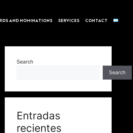
RDS AND NOMINATIONS
SERVICES
CONTACT
Search
Search
Entradas
recientes