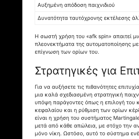
Αυξημένη απόδοση παιχνιδιού
Δυνατότητα ταυτόχρονης εκτέλεσης ά
Η σωστή χρήση του «afk spin» απαιτεί 
πλεονεκτήματα της αυτοματοποίησης με 
επίγνωση των ορίων του.
Στρατηγικές για Επι
Για να αυξήσετε τις πιθανότητες επιτυχί
μια καλά σχεδιασμένη στρατηγική παιχνι
υπόψη παράγοντες όπως η επιλογή του κα
κεφαλαίου και η ρύθμιση των ορίων κέρ
είναι η χρήση του συστήματος Martingal
μετά από κάθε απώλεια, με στόχο την 
μόνο νίκη. Ωστόσο, αυτό το σύστημα εν