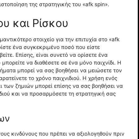
ιστοποίηση της στρατηγικής του «afk spin».
ου και Ρίσκου
μαντικότερο στοιχείο για την επιτυχία στο «afk
ορίστε ένα συγκεκριμένο ποσό που είστε
βείτε. Επίσης, είναι συνετό να ορίσετε ένα
μπορείτε να διαθέσετε σε ένα μόνο παιχνίδι. Η
μήματα μπορεί να σας βοηθήσει να μειώσετε τον
ρατείνετε το χρόνο παιχνιδιού. Η χρήση ενός
 των ζημιών μπορεί επίσης να σας βοηθήσει να
διού και να προσαρμόσετε τη στρατηγική σας
ων
νους κινδύνους που πρέπει να αξιολογηθούν πριν