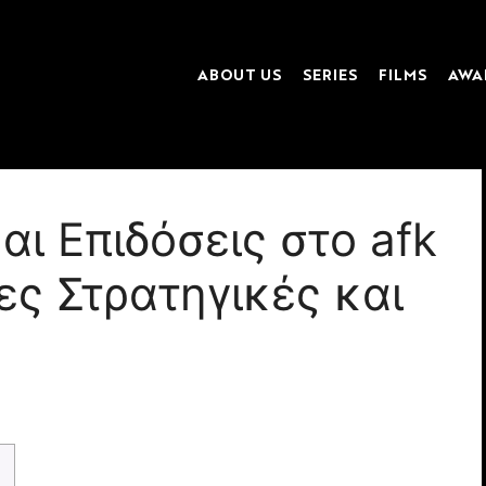
ABOUT US
SERIES
FILMS
AWA
αι Επιδόσεις στο afk
ες Στρατηγικές και