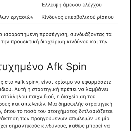
Έλλειψη άμεσου ελέγχου
λλων εργασιών
Κίνδυνος υπερβολικού ρίσκου
μια ισορροπημένη προσέγγιση, συνδυάζοντας τα
την προσεκτική διαχείριση κινδύνου και την
τυχημένο Afk Spin
ας στο «afk spin», είναι κρίσιμο να εφαρμόσετε
διού. Αυτή η στρατηγική πρέπει να λαμβάνει
τάλληλου παιχνιδιού, η διαχείριση του
δους και απωλειών. Μία δημοφιλής στρατηγική
e, όπου το ποσό του στοιχήματος διπλασιάζεται
ανάκτηση των προηγούμενων απωλειών με μία
έχει σημαντικούς κινδύνους, καθώς μπορεί να