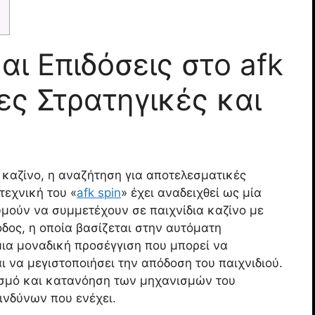
αι Επιδόσεις στο afk
ες Στρατηγικές και
καζίνο, η αναζήτηση για αποτελεσματικές
τεχνική του «
afk spin
» έχει αναδειχθεί ως μία
υμούν να συμμετέχουν σε παιχνίδια καζίνο με
δος, η οποία βασίζεται στην αυτόματη
ια μοναδική προσέγγιση που μπορεί να
αι να μεγιστοποιήσει την απόδοση του παιχνιδιού.
ιασμό και κατανόηση των μηχανισμών του
ινδύνων που ενέχει.