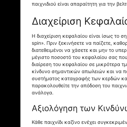
παιχνιδιού είναι απαραίτητη για την βελτ
Διαχείριση Κεφαλαί
Η διαχείριση κεφαλαίου είναι ίσως το ση
spin». Πριν ξεκινήσετε να παίζετε, καθ
διατεθειμένοι να χάσετε και μην το υπερ
μέγιστο ποσοστό του κεφαλαίου σας που 
διαίρεση του κεφαλαίου σε μικρότερα τ
κίνδυνο σημαντικών απωλειών και να πα
συστήματος καταγραφής των κερδών και
παρακολουθείτε την απόδοση του παιχνι
ανάλογα.
Αξιολόγηση των Κινδύν
Κάθε παιχνίδι καζίνο ενέχει συγκεκριμέ